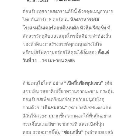
April 7, 2022
by
Aroundonline
ต้อนรับเทศกาลสงกรานต์ปีนี้ ด้วยชุดเมนูอาหาร
ไทยต้นตำรับ 8 คอร์ส ณ
ห้องอาหารจรัส
โรงแรมอินเตอร์คอนติเนนตัล หัวหิน รีสอร์ท
ที่
คัดสรรวัตถุดิบและสมุนไพรชั้นดีประจำท้องถิ่น
ของหัวหิน มาสร้างสรรค์ทุกเมนูอย่างใส่ใจ
พร้อมเสิร์ฟความอร่อยให้คุณได้ลิ้มลอง
ตั้งแต่
วันที่
11 – 16
เมษายน
2565
ด้วยเมนูไฮไลท์ อย่าง
“เปิดลิ้นชิมซุปแซบ”
(ต้ม
แซบเย็น รสชาติเปรี้ยวหวานจากมะขาม กระตุ้น
ต่อมรับรสเพื่อเตรียมอร่อยต่อกับเมนูถัดไป)
ตามด้วย
“
เดินชมสวน”
(ช่อม่วงที่เชฟแต่งแต้ม
สีสันให้สวยงามมากขึ้น จากดอกไม้พื้นถิ่นอย่าง
กระเจี๊ยบและสีขาวจากกระทิ และแป้งที่นุ่ม
หอม อร่อยมากขึ้น),
“
ซ่อนกลิ่น”
(พล่าหอยเชลล์