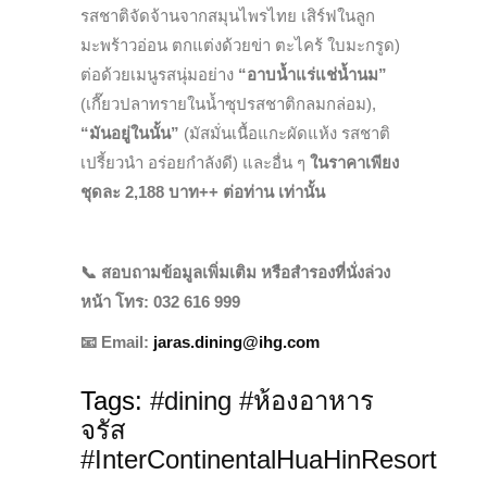
รสชาติจัดจ้านจากสมุนไพรไทย เสิร์ฟในลูก
มะพร้าวอ่อน ตกแต่งด้วยข่า ตะไคร้ ใบมะกรูด)
ต่อด้วยเมนูรสนุ่มอย่าง
“อาบน้ำแร่แช่น้ำนม”
(เกี๊ยวปลาทรายในน้ำซุปรสชาติกลมกล่อม),
“มันอยู่ในนั้น”
(มัสมั่นเนื้อแกะผัดแห้ง รสชาติ
เปรี้ยวนำ อร่อยกำลังดี) และอื่น ๆ
ในราคาเพียง
ชุดละ
2,188
บาท
++
ต่อท่าน เท่านั้น
📞 สอบถามข้อมูลเพิ่มเติม หรือสำรองที่นั่งล่วง
หน้า โทร
:
0
32 616 999
📧 Email:
jaras.dining@ihg.com
Tags:
#dining #ห้องอาหาร
จรัส
#InterContinentalHuaHinResort