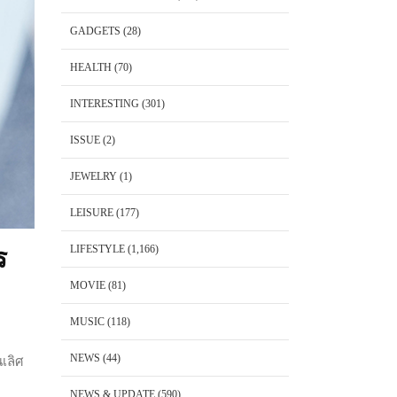
GADGETS
(28)
HEALTH
(70)
INTERESTING
(301)
ISSUE
(2)
JEWELRY
(1)
LEISURE
(177)
LIFESTYLE
(1,166)
ร
MOVIE
(81)
MUSIC
(118)
NEWS
(44)
เลิศ
NEWS & UPDATE
(590)