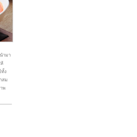
ูกนำมา
ห้
ั้ง
คาสม
ภาพ