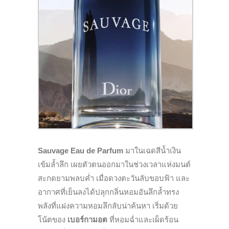
Sauvage Eau de Parfum
มาในเฉดสีน้ำเงิน
เข้มล้ำลึก เผยตัวตนออกมาในช่วงเวลาแห่งมนต์
สะกดยามพลบค่ำ เมื่อดวงตะวันลับขอบฟ้า และ
อากาศที่เย็นลงได้ปลุกกลิ่นหอมอันลึกล้ำทรง
พลังที่แฝงความหอมลึกลับน่าค้นหา เริ่มด้วย
โน้ตของ
เบอร์กามอต
ที่หอมฉ่ำและเผ็ดร้อน