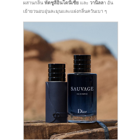
ผสานกลิ่น
พัตชูลีอินโดนีเซีย
และ
วานิลล
า อัน
เย้ายวนอบอุ่นละมุนและแฝงกลิ่นควันเบา ๆ