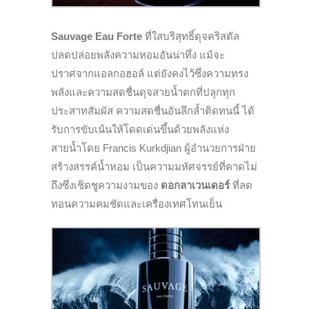
Sauvage Eau Forte
ที่ใสบริสุทธิ์ดุจคริสตัล
ปลดปล่อยพลังความหอมอันน่าทึ่ง แม้จะ
ปราศจากแอลกอฮอล์ แต่ยังคงไว้ซึ่งความทรง
พลังและความสดชื่นดุจสายน้ำตกที่ปลุกทุก
ประสาทสัมผัส ความสดชื่นอันลึกล้ำติดทนนี้ ได้
รับการขับเน้นให้โดดเด่นขึ้นด้วยพลังแห่ง
สายน้ำโดย Francis Kurkdjian ผู้อำนวยการฝ่าย
สร้างสรรค์น้ำหอม เป็นความมหัศจรรย์ที่คาดไม่
ถึงซึ่งเชิดชูความงามของ
ดอกลาเวนเดอร์
ที่ลด
ทอนความคมชัดและเครื่องเทศโทนเย็น