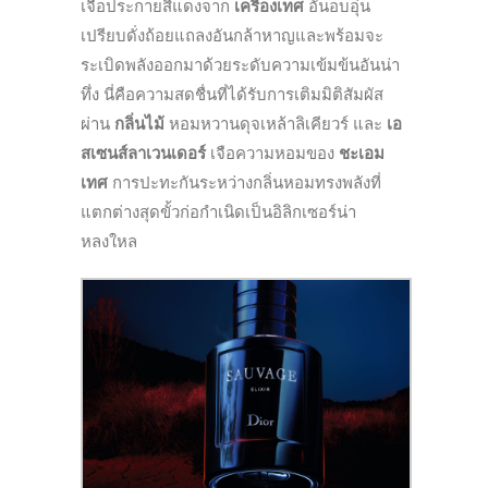
เจือประกายสีแดงจาก
เครื่องเทศ
อันอบอุ่น
เปรียบดั่งถ้อยแถลงอันกล้าหาญและพร้อมจะ
ระเบิดพลังออกมาด้วยระดับความเข้มข้นอันน่า
ทึ่ง นี่คือความสดชื่นที่ได้รับการเติมมิติสัมผัส
ผ่าน
กลิ่นไม้
หอมหวานดุจเหล้าลิเคียวร์ และ
เอ
สเซนส์ลาเวนเดอร์
เจือความหอมของ
ชะเอม
เทศ
การปะทะกันระหว่างกลิ่นหอมทรงพลังที่
แตกต่างสุดขั้วก่อกำเนิดเป็นอิลิกเซอร์น่า
หลงใหล