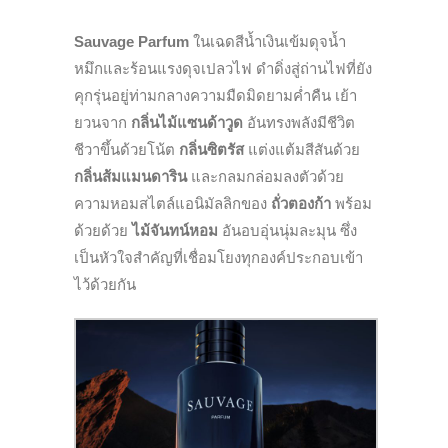
Sauvage Parfum
ในเฉดสีน้ำเงินเข้มดุจน้ำ
หมึกและร้อนแรงดุจเปลวไฟ ดำดิ่งสู่ถ่านไฟที่ยัง
คุกรุ่นอยู่ท่ามกลางความมืดมิดยามค่ำคืน เย้า
ยวนจาก
กลิ่นไม้แซนด้าวูด
อันทรงพลังมีชีวิต
ชีวาขึ้นด้วยโน้ต
กลิ่นซิตรัส
แต่งแต้มสีสันด้วย
กลิ่นส้มแมนดาริน
และกลมกล่อมลงตัวด้วย
ความหอมสไตล์แอนิมัลลิกของ
ถั่วตองก้า
พร้อม
ด้วยด้วย
ไม้จันทน์หอม
อันอบอุ่นนุ่มละมุน ซึ่ง
เป็นหัวใจสำคัญที่เชื่อมโยงทุกองค์ประกอบเข้า
ไว้ด้วยกัน