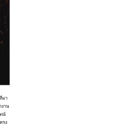
ี่มา
ทำงาน
ษณ์
มทรง