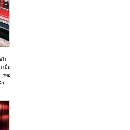
็มไป
ม เป็น
มการทอ
ผ้า