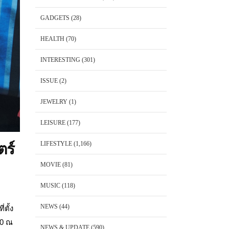
GADGETS
(28)
HEALTH
(70)
INTERESTING
(301)
ISSUE
(2)
JEWELRY
(1)
LEISURE
(177)
LIFESTYLE
(1,166)
ร์
MOVIE
(81)
MUSIC
(118)
NEWS
(44)
ตั้ง
30 ณ
NEWS & UPDATE
(590)