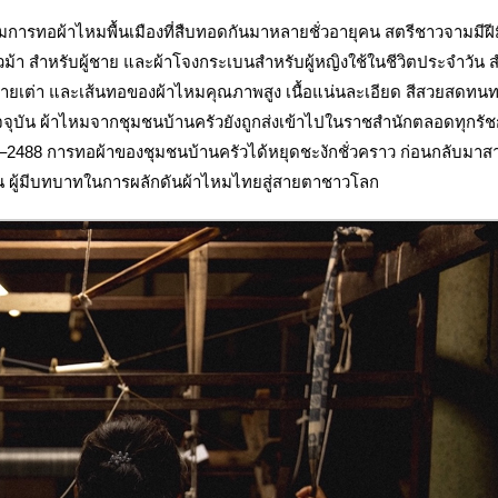
การทอผ้าไหมพื้นเมืองที่สืบทอดกันมาหลายชั่วอายุคน สตรีชาวจามมีฝี
าวม้า สำหรับผู้ชาย และผ้าโจงกระเบนสำหรับผู้หญิงใช้ในชีวิตประจำวัน 
ก ลายเต่า และเส้นทอของผ้าไหมคุณภาพสูง เนื้อแน่นละเอียด สีสวยสดท
ปัจจุบัน ผ้าไหมจากชุมชนบ้านครัวยังถูกส่งเข้าไปในราชสำนักตลอดทุกรั
82–2488 การทอผ้าของชุมชนบ้านครัวได้หยุดชะงักชั่วคราว ก่อนกลับมาส
ัน ผู้มีบทบาทในการผลักดันผ้าไหมไทยสู่สายตาชาวโลก