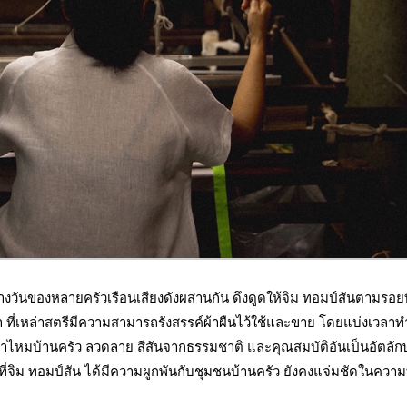
างวันของหลายครัวเรือนเสียงดังผสานกัน ดึงดูดให้จิม ทอมป์สันตามรอยท
 ที่เหล่าสตรีมีความสามารถรังสรรค์ผ้าผืนไว้ใช้และขาย โดยแบ่งเวลา
้าไหมบ้านครัว ลวดลาย สีสันจากธรรมชาติ และคุณสมบัติอันเป็นอัตลัก
ี่จิม ทอมป์สัน ได้มีความผูกพันกับชุมชนบ้านครัว ยังคงแจ่มชัดในควา