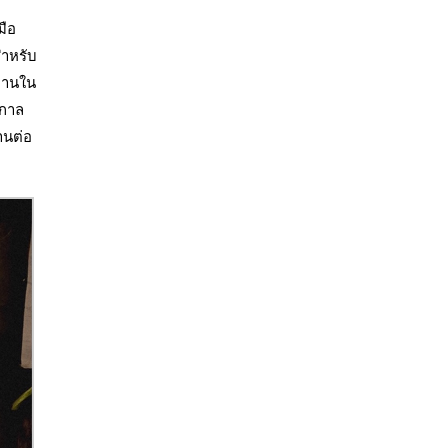
มือ
สำหรับ
นทานใน
ชกาล
านต่อ