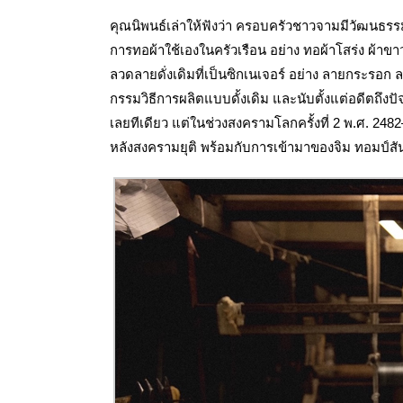
คุณนิพนธ์เล่าให้ฟังว่า ครอบครัวชาวจามมี
วัฒนธรรม
การทอผ้าใช้เองในครัวเรือน อย่าง ทอผ้าโสร่ง ผ้าข
ลวดลายดั่งเดิมที่เป็นซิกเนเจอร์ อย่าง ลายกระรอ
กรรมวิธีการผลิตแบบดั้งเดิม และนับตั้งแต่อดีตถึง
เลยทีเดียว
แต่ในช่วงสงครามโลกครั้งที่ 2 พ.ศ. 24
หลังสงครามยุติ พร้อมกับการเข้ามาของจิม ทอมป์ส