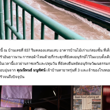
ี้ ณ บ้านเลขที่ 837 ริมคลองแสนแสบ อาคารบ้านไม้เก่าแก่สองชั้น ที่เต
รัวอันยาวนาน การทอผ้าไหมด้วยกี่กระตุกที่ยังคงอนุรักษ์ไว้ในแบบดั้งเดิ
ในเวลานี้แถวย่านราชเทวีและปทุมวัน ที่ยังคงยืนหยัดอนุรักษวัฒนธรร
นอบอุ่นจาก
คุณนิพนธ์ มนูทัศน์
เจ้าบ้านทายาทรุ่นที่ 3 และเจ้าของโรงทอ
ัวจนถึงปัจจุบัน