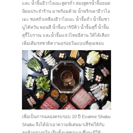
และ น้ำจิ้มอีวาไอเมะสูตรถั่ว สองสูตรน้ำจิ้มยอด
นิยมประจำร้าน
มาพร้อมด้วย น้ำพริกเผาอีวาไอ
เมะ ซอสถั่วเหลืองอีวาไอเมะ น้ำจิ้มถั่ว น้ำจิ้มชา
บูไต้หวัน พอนสึ น้ำจิ้มบาร์บีคิว น้ำจิ้มสุกี้ น้ำจิ้ม
สุกี้โบราณ และน้ำจิ้มแจ่วไทยอีสาน ให้ได้เลือก
เพิ่มเติมรสชาติความอร่อยในแบบที่คุณชอบ
เพื่อเป็นการฉลองครบรอบ 10 ปี Evaime Shabu
Shabu จึงได้นำเอาความพิเศษมาเสิร์ฟให้กับ
ลูกค้าอย่างจุใจ เริ่มตั้งแต่ชาบูเจ ซึ่งจะมีให้