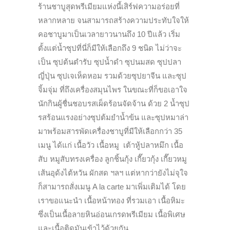
ร้านชาบูสุดพรีเมียมแห่งนี้เสิร์ฟความอร่อยที่
หลากหลาย จนสามารถสร้างความประทับใจให้
คอชาบูมาเป็นเวลายาวนานถึง 10 ปีแล้ว
เริ่ม
ตั้งแต่น้ำซุปที่นี่ก็มีให้เลือกถึง 9 ชนิด ไม่ว่าจะ
เป็น ซุปต้นตำรับ ซุปน้ำดำ ซุปนมสด ซุปปลา
ญี่ปุ่น ซุปเจเห็ดหอม รวมด้วยซุปยาจีน และซุป
จิ้มจุ่ม ที่ถึงเครื่องสมุนไพร ในขณะที่ก็ขอเอาใจ
นักกินผู้ชื่นชอบรสเผ็ดร้อนจัดจ้าน ด้วย 2 น้ำซุป
รสร้อนแรงอย่างซุปต้มยำน้ำข้น และซุปหมาล่า
มาพร้อมสารพัดเครื่องชาบูที่มีให้เลือกกว่า 35
เมนู ได้แก่ เนื้อวัว เนื้อหมู เต้าหู้ปลาหมึก เนื้อ
สับ หมูสับทรงเครื่อง ลูกชิ้นกุ้ง เกี๊ยวกุ้ง เกี๊ยวหมู
เส้นอุด้งไต้หวัน ผักสด ฯลฯ แต่หากว่ายังไม่จุใจ
ก็สามารถสั่งเมนู A la carte มาเพิ่มเติมได้ โดย
เราขอแนะนำ เนื้อหน้าทอง ที่รวมเอา เนื้อหิมะ
ซึ่งเป็นเนื้อลายหินอ่อนเกรดพรีเมียม เนื้อพิเศษ
และเนื้อติดมันเข้าไว้ด้วยกัน