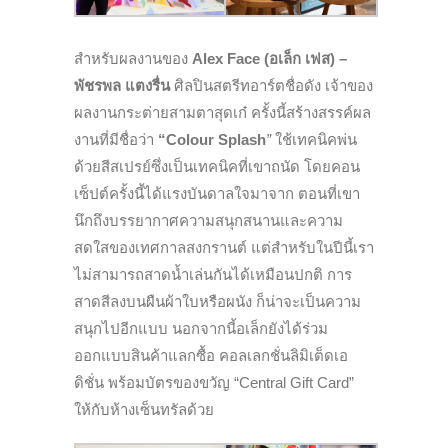
สำหรับผลงานของ
Alex Face
(อเล็ก เฟส) –
พัชรพล แตงรื่น
ศิลปินสตรีทอาร์ตชื่อดัง เจ้าของ
ผลงานกระต่ายสามตาสุดเก๋ ครั้งนี้สร้างสรรค์ผล
งานที่
มี
ชื่อว่า
“Colour Splash
”
ใช้เทคนิคพ่น
ด้วยสีสเปรย์ซึ่งเป็น
เทคนิคที่เขาถนัด โดยคอน
เซ็ปต์ครั้งนี้ได้แรงบันดาลใจมาจาก ตอนที่เขา
นึกถึงบรรยากาศความสนุกสนานและความ
สดใสของเทศกาลสงกรานต์ แต่สำหรับในปีนี้เรา
ไม่สามารถสาดน้ำเล่นกันได้เหมือนปกติ การ
สาดสีลงบนผืนผ้าใบหรือผนัง ก็น่าจะเป็นความ
สนุกไปอีกแบบ นอกจากนี้อเล็กยังได้ร่วม
ออกแบบสินค้าแลกซื้อ คอลเลกชั่นลิมิเต็ดเอ
ดิชั่น พร้อม
บัตรของขวัญ “Central Gift Card”
ให้กับห้างเซ็นทรัลด้วย