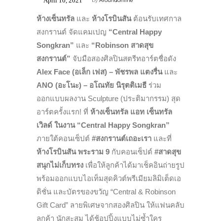
April 10, 2021
by
Aroundonline
ห้างเซ็นทรัล
และ
ห้างโรบินสัน
ต้อนรับเทศกาล
สงกรานต์ จัดแคมเปญ
“Central Happy
Songkran”
และ
“Robinson สาดสุข
สงกรานต์”
จับมือสองศิลปินสตรีทอาร์ตชื่อดัง
Alex Face
(อเล็ก เฟส) –
พัชรพล แตงรื่น
และ
ANO
(อะโนะ) –
อโณทัย นิรุตติเมธี
ร่วม
ออกแบบผลงาน Sculpture (ประติมากรรม) สุด
อาร์ตครั้งแรก! ที่
ห้างเซ็นทรัล แอท เซ็นทรัล
เวิลด์
ในงาน “
Central Happy Songkran”
ภายใต้คอนเซ็ปต์
#สงกรานต์เถอะเรา
และที่
ห้าง
โรบินสัน พระราม 9
กับคอนเซ็ปต์
#สาดสุข
สนุกไม่เก็บทรง
เพื่อให้ลูกค้าได้มาเช็คอินถ่ายรูป
พร้อมออกแบบไอเท็มสุดคิวต์พรีเมียมลิมิเต็ดเอ
ดิชั่น และบัตรของขวัญ “Central & Robinson
Gift Card” ลายพิเศษจากสองศิลปิน ให้แฟนคลับ
ลูกค้า นักสะสม ได้ช้อปปิ้งแบบไม่ซ้ำใคร