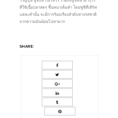
วัวญี่ปุ่น ซูชิปลาโอโทโร่ รวมถึงซูชิหน้ามากุโร
ที่ใช้เนื้อปลาสดๆ ชิ้นหนาเต็มคำ โดยซูชิที่เสิร์ฟ
แต่ละคำนั้น จะมีการร้อยเรียงลำดับทางรสชาติ
จากความมันน้อยไปหามาก
SHARE: