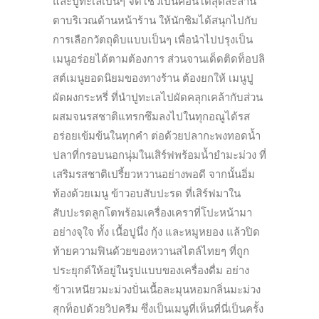
และปูทะเลเป็นๆ จัดโชว์เป็นคอนโดสุดละลาน
ตาบริเวณด้านหน้าร้าน ให้นักชิมได้สนุกไปกับ
การเลือกวัตถุดิบแบบเป็นๆ เพื่อนำไปปรุงเป็น
เมนูอร่อยได้ตามต้องการ ส่วนจานเด็ดติดท็อปลิ
สต์เมนูยอดนิยมของทางร้าน ต้องยกให้ เมนูปู
ผัดผงกระหรี่ ที่นำปูทะเลไปผัดคลุกเคล้ากับส่วน
ผสมจนรสชาติแทรกซึมลงไปในทุกอณูได้รส
อร่อยเข้มข้นในทุกคำ ต่อด้วยปลากะพงทอดน้ำ
ปลาที่กรอบนอกนุ่มในเสิร์ฟพร้อมน้ำยำมะม่วง ที่
เสริมรสชาติเปรี้ยวหวานอย่างพอดี จากนั้นอิ่ม
ท้องด้วยเมนู ข้าวอบสับปะรด ที่เสิร์ฟมาใน
สับปะรดลูกโตพร้อมเครื่องเคราที่โปะหน้ามา
อย่างจุใจ ทั้ง เนื้อปูนึ่ง กุ้ง และหมูหยอง แล้วปิด
ท้ายความฟินด้วยของหวานสไตล์ไทยๆ ที่ถูก
ประยุกต์ให้อยู่ในรูปแบบของเครื่องดื่ม อย่าง
ข้าวเหนียวมะม่วงปั่นเนื้อละมุนหอมกลิ่นมะม่วง
สุกท็อปด้วยวิปครีม ซึ่งเป็นเมนูที่เห็นที่นี่เป็นครั้ง