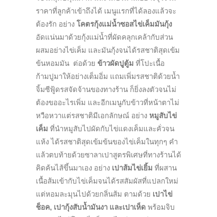
ราคาที่ลูกค้าเข้าถึงได้ เมนูแรกที่ได้ลองแล้วจะ
ต้องรัก อย่าง
โคตรกุ้งแม่น้ำซอสไข่เค็มมันกุ้ง
อัดแน่นมาด้วยกุ้งแม่น้ำที่ผัดคลุกเคล้ากับส่วน
ผสมอย่างไข่เค็ม และมันกุ้งจนได้รสชาติสุดเข้ม
ข้นหอมมัน ต่อด้วย
ข้าวผัดปูตู้ม
ที่โปะเนื้อ
ก้ามปูมาให้อย่างเต็มอิ่ม แถมเพิ่มรสชาติด้วยน้ำ
จิ้มซีฟู้ดรสจัดจ้านของทางร้าน ก็ยิ่งลงตัวจนไม่
ต้องขออะไรเพิ่ม และอีกเมนูกับข้าวที่หน้าตาไม่
หวือหวาแต่รสชาติมีเอกลักษณ์ อย่าง
หมูสับไข่
เค็ม
ที่นำหมูสับไปผัดกับไข่แดงเค็มและคั่วจน
แห้ง ได้รสชาติสุดเข้มข้นของไข่เค็มในทุกๆ คำ
แล้วตบท้ายด้วยซาลาเปาสูตรพิเศษที่ทางร้านได้
คิดค้นไส้ขึ้นมาเอง อย่าง
เปาส้มไข่เยิ้ม
ที่ผสาน
เนื้อส้มเข้ากับไข่เค็มจนได้รสสัมผัสที่แปลกใหม่
แต่หอมละมุนไปด้วยกลิ่นส้ม ตามด้วย
เปาไข่
ช็อค, เปากุ้งสับน้ำมันงา และเปาเห็ด
พร้อมจิบ