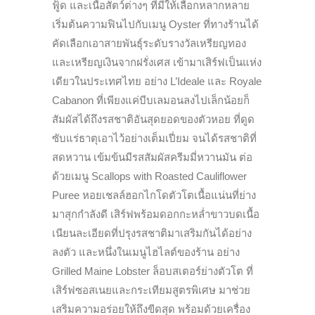
ฟู้ด และเนื้อสัตว์ต่างๆ ที่มีให้เลือกหลากหลาย
เริ่มต้นความฟินไปกับเมนู Oyster ที่ทางร้านได้
คัดเลือกเอาสายพันธุ์ระดับรางวัลเหรียญทอง
และเหรียญเงินจากฝรั่งเศส เข้ามาเสิร์ฟเป็นแห่ง
เดียวในประเทศไทย อย่าง L’Ideale และ Royale
Cabanon ที่เพียงแค่บีบเลมอนลงไปเล็กน้อยก็
สัมผัสได้ถึงรสชาติอันสุดยอดของตัวหอย ที่ดูด
ซับแร่ธาตุเอาไว้อย่างเต็มเปี่ยม จนได้รสชาติที่
สดหวาน เข้มข้นมีรสสัมผัสครีมมี่หวานมัน ต่อ
ด้วยเมนู Scallops with Roasted Cauliflower
Puree หอยเชลล์ฮอกไกโดตัวโตเนื้อแน่นที่ย่าง
มาสุกกำลังดี เสิร์ฟพร้อมดอกกะหล่ำขาวบดเนื้อ
เนียนละเอียดที่ปรุงรสชาติมาเสริมกันได้อย่าง
ลงตัว และหนึ่งในเมนูไฮไลต์ของร้าน อย่าง
Grilled Maine Lobster ล็อบสเตอร์ย่างตัวโต ที่
เสิร์ฟซอสเนยและกระเทียมสูตรพิเศษ มาช่วย
เสริมความอร่อยให้ถึงขีดสุด พร้อมด้วยเครื่อง