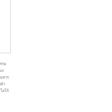
กรรม
โมง
วยสาร
ผ้า
โลโก้