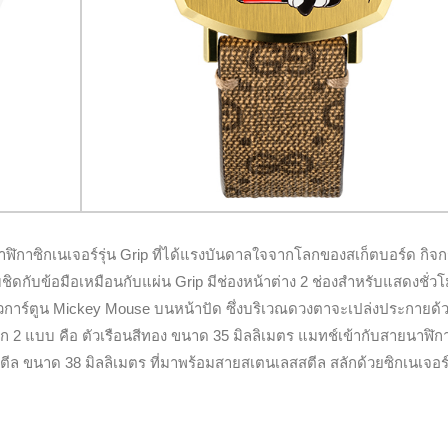
ิกาซิกเนเจอร์รุ่น Grip ที่ได้แรงบันดาลใจจากโลกของสเก็ตบอร์ด กิจ
ชิดกับข้อมือเหมือนกับแผ่น Grip มีช่องหน้าต่าง 2 ช่องสำหรับแสดงชั่ว
ตัวการ์ตูน Mickey Mouse บนหน้าปัด ซึ่งบริเวณดวงตาจะเปล่งประกายด้
ก 2 แบบ คือ ตัวเรือนสีทอง ขนาด 35 มิลลิเมตร แมทช์เข้ากับสายนาฬิกา
 ขนาด 38 มิลลิเมตร ที่มาพร้อมสายสเตนเลสสตีล สลักด้วยซิกเนเจอร์