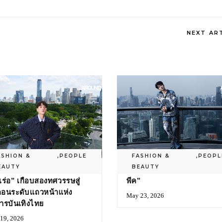
NEXT AR
ASHION &
,
PEOPLE
FASHION &
,
PEOPL
EAUTY
BEAUTY
นเส้นทางนักแสดง “มาริโอ้
ชีวิตที่ออกแบบเองของ “กอง
เร่อ” เกือบสองทศวรรษสู่
พีค”
อนระดับแถวหน้าแห่ง
May 23, 2026
ารบันเทิงไทย
 19, 2026