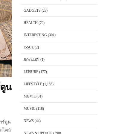
GADGETS
(28)
HEALTH
(70)
INTERESTING
(301)
ISSUE
(2)
JEWELRY
(1)
LEISURE
(177)
LIFESTYLE
(1,166)
ตูน
MOVIE
(81)
MUSIC
(118)
NEWS
(44)
าร์ตูน
สไตล์
NEWS & UPDATE
(590)