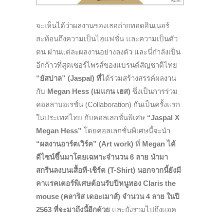
จะเห็นได้ว่าผลงานของเธอถ่ายทอดอินเนอร์
สะท้อนถึงความเป็นไฮแฟชั่น และความเป็นตัว
ตน ผ่านแต่ละผลงานอย่างลงตัว และนี่กำลังเป็น
อีกก้าวที่สุดเซอร์ไพรส์ของแบรนด์สัญชาติไทย
“ยัสปาล” (Jaspal) ที่
ได้ร่วมสร้างสรรค์ผลงาน
กับ
Megan Hess (เมแกน เฮส)
ซึ่งเป็นการร่วม
คอลลาบอเรชั่น (Collaboration) กันเป็นครั้งแรก
ในประเทศไทย กับคอลเลกชั่นพิเศษ
“Jaspal X
Megan Hess”
โดยคอลเลกชั่นพิเศษนี้จะนำ
“ผลงานอาร์ตเวิร์ค” (Art work)
ที่
Megan
ได้
ดีไซน์ขึ้นมาโดยเฉพาะจำนวน
6 ลาย นำมา
สกรีนลงบนเสื้อที-เชิร์ต (T-Shirt)
นอกจากนี้ยังมี
คาแรคเตอร์พิเศษต้อนรับปีหนูทอง
Claris the
mouse (คลาริส เดอะเมาส์) จำนวน 4 ลาย ในปี
2563 ที่จะมาถึงนี้อีกด้วย
และยังรวมไปถึงแอค