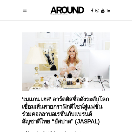
FASHION & BEAUTY
‘เมแกน เฮส’ อาร์ตติสชื่อดังระดับโลก
เชื่อมเส้นสายกราฟิกดีไซน์สู่แฟชั่น
ร่วมคอลลาบอเรชั่นกับแบรนด์
สัญชาติไทย “ยัสปาล” (JASPAL)