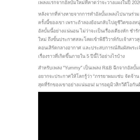
เพลงแรกจากอัลบั้มใหม่ที่คาดว่าจะวางแผงในปี 2020 
หลังจากที่ห่างหายจากการทำอัลบั้มเพลงไปนานร่วม 5
ครั้งนี้ของเขา เพราะถ้าลองย้อนกลับไปดูชีวิตของหน
อัลบั้มนี้อย่างแน่นอน ไม่ว่าจะเป็นเรื่องเตียงหัก 
ใหม่ ถึงขั้นประกาศสละโสดเข้าพิธีวิวาห์กับเจ้าสาวสุด
คอนเสิร์ตกลางอากาศ และประสบการณ์สัมผัสพระเจ้าข
เรื่องราวที่เกิดขึ้นภายใน 5 ปีนี้ไว้อย่างไรบ้าง
สำหรับเพลง “Yummy” เป็นเพลง R&B ฉีกจากอัลบั้มเ
อยากจะประกาศให้โลกรู้ว่า “ภรรยาผมแซ่บ จัดจ้าน และ
สุดที่รักของเขาอย่างแน่นอน! มารอดูมิวสิกวีดีโอกั