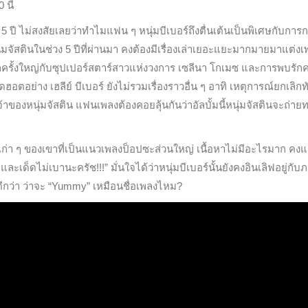
นี้
 ปี ไม่สงสัยเลยว่าทำไมแฟน ๆ หนุ่มบีเบอร์ถึงตื่นเต้นเป็นพิเศษกับการ
ุ่มจัสตินในช่วง 5 ปีที่ผ่านมา คงต้องมีเรื่องเล่าเยอะแยะมากมายมาแต่ง
ชำรักครั้งใหญ่กับซุปเปอร์สตาร์สาวแห่งวงการ เซลีนา โกเมซ และการพบรักคร
ฮอตอย่าง เฮลีย์ บีเบอร์ ยังไม่รวมเรื่องราวอื่น ๆ อาทิ เหตุการณ์ยกเลิกทั
องหนุ่มจัสติน แฟนเพลงต้องคอยลุ้นกันว่าอัลบั้มนี้หนุ่มจัสตินจะถ่าย
ก่า ๆ ของเขาที่เป็นแนวเพลงป็อปซะส่วนใหญ่ เนื้อหาไม่มีอะไรมาก คงแ
เด็ดไม่เบานะครัช!!!” มั่นใจได้ว่าหนุ่มบีเบอร์นั้นยังคงอินเลิฟอยู่กับ
นดีกว่า ว่าจะ “Yummy” เหมือนชื่อเพลงไหม?