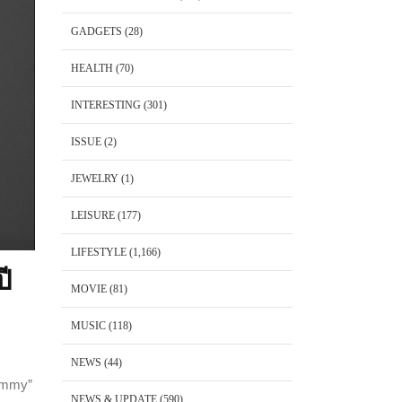
GADGETS
(28)
HEALTH
(70)
INTERESTING
(301)
ISSUE
(2)
JEWELRY
(1)
LEISURE
(177)
LIFESTYLE
(1,166)
ี
MOVIE
(81)
MUSIC
(118)
NEWS
(44)
Yummy”
NEWS & UPDATE
(590)