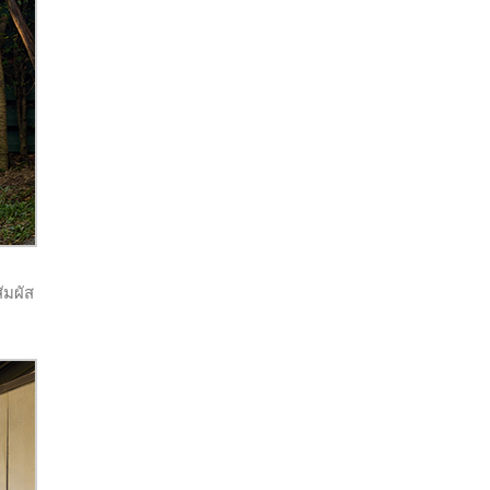
ัมผัส