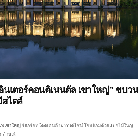
นเตอร์คอนติเนนตัล เขาใหญ่” ขบว
ีสไตล์
ไฟเขาใหญ่
รีสอร์ตที่โดดเด่นด้านงานดีไซน์ โอบล้อมด้วยแมกไม้ใหญ่
อกลักษณ์