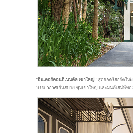
“
อินเตอร์คอนติเนนตัล เขาใหญ่”
สุดยอดรีสอร์ตในฝั
บรรยากาศเย็นสบาย ขุนเขาใหญ่ และมนต์เสน่ห์ของ