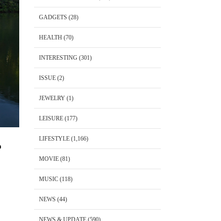
GADGETS
(28)
HEALTH
(70)
INTERESTING
(301)
ISSUE
(2)
JEWELRY
(1)
LEISURE
(177)
LIFESTYLE
(1,166)
น
MOVIE
(81)
MUSIC
(118)
NEWS
(44)
NEWS & UPDATE
(590)