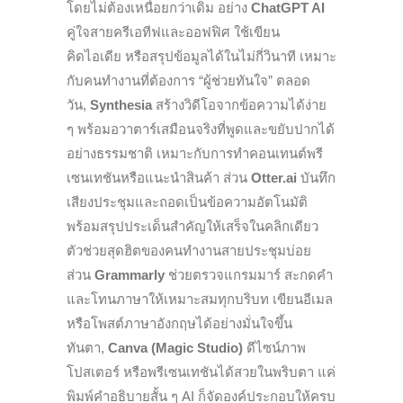
โดยไม่ต้องเหนื่อยกว่าเดิม อย่าง
ChatGPT AI
คู่ใจสายครีเอทีฟและออฟฟิศ ใช้เขียน
คิดไอเดีย หรือสรุปข้อมูลได้ในไม่กี่วินาที เหมาะ
กับคนทำงานที่ต้องการ “ผู้ช่วยทันใจ” ตลอด
วัน,
Synthesia
สร้างวิดีโอจากข้อความได้ง่าย
ๆ พร้อมอวาตาร์เสมือนจริงที่พูดและขยับปากได้
อย่างธรรมชาติ เหมาะกับการทำคอนเทนต์พรี
เซนเทชันหรือแนะนำสินค้า ส่วน
Otter.ai
บันทึก
เสียงประชุมและถอดเป็นข้อความอัตโนมัติ
พร้อมสรุปประเด็นสำคัญให้เสร็จในคลิกเดียว
ตัวช่วยสุดฮิตของคนทำงานสายประชุมบ่อย
ส่วน
Grammarly
ช่วยตรวจแกรมมาร์ สะกดคำ
และโทนภาษาให้เหมาะสมทุกบริบท เขียนอีเมล
หรือโพสต์ภาษาอังกฤษได้อย่างมั่นใจขึ้น
ทันตา,
Canva (Magic Studio)
ดีไซน์ภาพ
โปสเตอร์ หรือพรีเซนเทชันได้สวยในพริบตา แค่
พิมพ์คำอธิบายสั้น ๆ AI ก็จัดองค์ประกอบให้ครบ