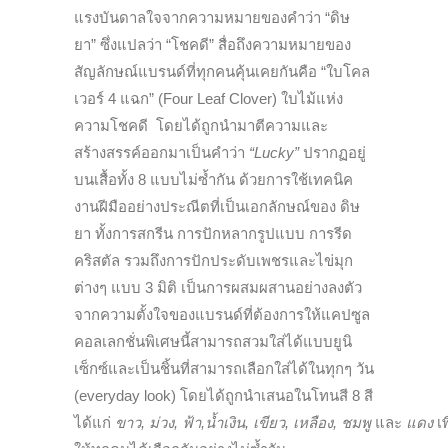
แรงบันดาลใจจากความหมายของคำว่า “ดิษ
ยา” ซึ่งแปลว่า “โชคดี” สื่อถึงความหมายของ
สัญลักษณ์แบรนด์ที่ทุกคนคุ้นเคยกันคือ “ใบโคล
เวอร์ 4 แฉก” (Four Leaf Clover) ใบไม้แห่ง
ความโชคดี โดยได้ถูกนำมาตีความและ
สร้างสรรค์ออกมาเป็นคำว่า
“
Lucky”
ปรากฏอยู่
บนเสื้อทั้ง 8 แบบไม่ซ้ำกัน ด้วยการใช้เทคนิค
งานฝีมืออย่างประณีตที่เป็นเอกลักษณ์ของ ดิษ
ยา ทั้งการสกรีน การปักหลากรูปแบบ การรีด
คริสตัล รวมถึงการปักประดับเพชรและไข่มุก
ต่างๆ แบบ 3 มิติ เป็นการผสมผสานอย่างลงตัว
จากความตั้งใจของแบรนด์ที่ต้องการให้แคปซูล
คอลเลกชั่นพิเศษนี้สามารถสวมใส่ได้แบบยูนิ
เซ็กซ์และเป็นชิ้นที่สามารถเลือกใส่ได้ในทุกๆ วัน
(everyday look) โดยได้ถูกนำเสนอในโทนสี 8 สี
ได้แก่
ขาว
, ม่วง, ฟ้า,น้ำเงิน, เขียว, เหลือง, ชมพู
และ
แดง
เพ