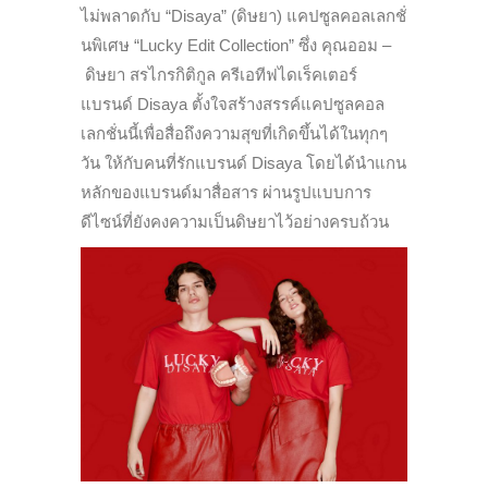
ไม่พลาดกับ “Disaya” (ดิษยา) แคปซูลคอลเลกชั่
นพิเศษ “Lucky Edit Collection” ซึ่ง คุณออม –
ดิษยา สรไกรกิติกูล ครีเอทีฟไดเร็คเตอร์
แบรนด์ Disaya ตั้งใจสร้างสรรค์แคปซูลคอล
เลกชั่นนี้เพื่อสื่อถึงความสุขที่เกิดขึ้นได้ในทุกๆ
วัน ให้กับคนที่รักแบรนด์ Disaya โดยได้นำแกน
หลักของแบรนด์มาสื่อสาร ผ่านรูปแบบการ
ดีไซน์ที่ยังคงความเป็นดิษยาไว้อย่างครบถ้วน