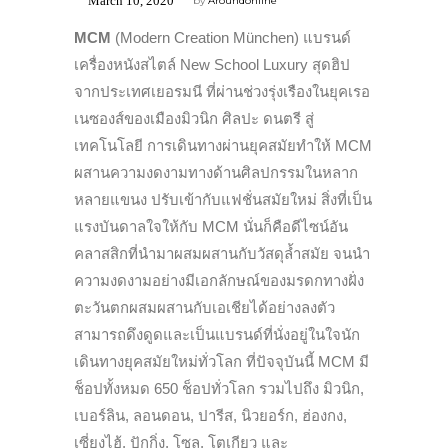
March 10, 2020
by
Aroundonline
MCM
(Modern Creation München) แบรนด์
เครื่องหนังสไตล์ New School Luxury สุดฮิป
จากประเทศเยอรมนี ที่ผ่านช่วงรุ่งเรืองในยุคเรอ
เนซองส์ของเมืองมิวนิก ศิลปะ ดนตรี สู่
เทคโนโลยี การเดินทางผ่านยุคสมัยทำให้ MCM
ผสานความงดงามทางด้านศิลปกรรมในหลาก
หลายแขนง ปรับเข้ากับแฟชั่นสมัยใหม่ สิ่งที่เป็น
แรงบันดาลใจให้กับ MCM นั่นก็คือดีไซน์อัน
คลาสสิกที่นำมาผสมผสานกับวัสดุล้ำสมัย จนนำ
ความงดงามอย่างมีเอกลักษณ์ของมรดกทางฝั่ง
ตะวันตกผสมผสานกับเอเชียได้อย่างลงตัว
สามารถดึงดูดและเป็นแบรนด์ที่นั่งอยู่ในใจนัก
เดินทางยุคสมัยใหม่ทั่วโลก ที่ปัจจุบันนี้ MCM มี
ช็อปทั้งหมด 650 ช็อปทั่วโลก รวมไปถึง มิวนิก,
เบอร์ลิน, ลอนดอน, ปารีส, นิวยอร์ก, ฮ่องกง,
เซี่ยงไฮ้, ปักกิ่ง, โซล, โตเกียว และ