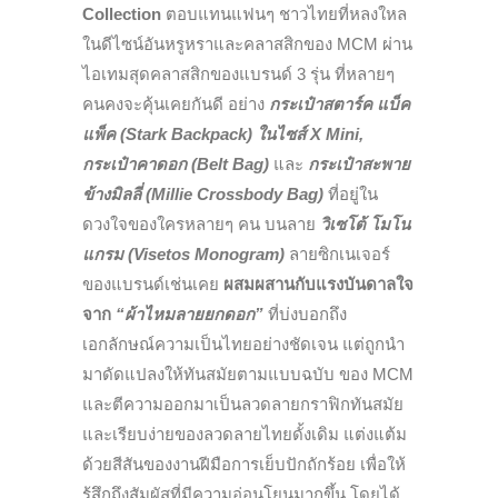
Collection
ตอบแทนแฟนๆ ชาวไทยที่หลงใหล
ในดีไซน์อันหรูหราและคลาสสิกของ MCM ผ่าน
ไอเทมสุดคลาสสิกของแบรนด์ 3 รุ่น ที่หลายๆ
คนคงจะคุ้นเคยกันดี อย่าง
กระเป๋าสตาร์ค แบ็ค
แพ็ค (Stark Backpack) ในไซส์ X Mini,
กระเป๋าคาดอก (Belt Bag)
และ
กระเป๋าสะพาย
ข้างมิลลี่ (Millie Crossbody Bag)
ที่อยู่ใน
ดวงใจของใครหลายๆ คน บนลาย
วิเซโต้ โมโน
แกรม (Visetos Monogram)
ลายซิกเนเจอร์
ของแบรนด์เช่นเคย
ผสมผสานกับแรงบันดาลใจ
จาก
“ผ้าไหมลายยกดอก”
ที่บ่งบอกถึง
เอกลักษณ์ความเป็นไทยอย่างชัดเจน แต่ถูกนำ
มาดัดแปลงให้ทันสมัยตามแบบฉบับ ของ MCM
และตีความออกมาเป็นลวดลายกราฟิกทันสมัย
และเรียบง่ายของลวดลายไทยดั้งเดิม แต่งแต้ม
ด้วยสีสันของงานฝีมือการเย็บปักถักร้อย เพื่อให้
รู้สึกถึงสัมผัสที่มีความอ่อนโยนมากขึ้น โดยได้