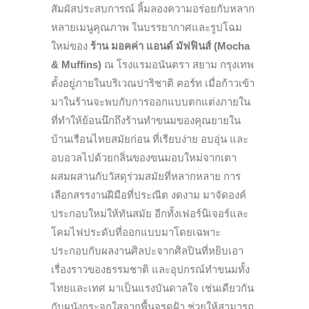
สัมผัสประสบการณ์ ลิ้มลองความอร่อยกับหลาก
หลายเมนูคุณภาพ ในบรรยากาศและรูปโฉม
ใหม่ของ
ร้าน มอคค่า แอนด์ มัฟฟินส์ (Mocha
& Muffins)
ณ โรงแรมอนันตรา สยาม กรุงเทพ
ตั้งอยู่ภายในบริเวณปาริชาติ คอร์ท เมื่อก้าวเข้า
มาในร้านจะพบกับการออกแบบตกแต่งภายใน
ที่ทำให้ย้อนนึกถึงร้านทำขนมของคุณยายใน
บ้านเรือนไทยสมัยก่อน ที่เรียบง่าย อบอุ่น และ
อบอวลไปด้วยกลิ่นของขนมอบใหม่จากเตา
ผสมผสานกับวัสดุร่วมสมัยที่หลากหลาย การ
เลือกสรรงานฝีมือที่ประณีต งดงาม มาจัดองค์
ประกอบใหม่ให้ทันสมัย อีกทั้งเฟอร์นิเจอร์และ
โคมไฟประดับที่ออกแบบมาโดยเฉพาะ
ประกอบกับผลงานศิลปะจากศิลปินที่หยิบเอา
เรื่องราวของธรรมชาติ และอุปกรณ์ทำขนมทั้ง
ไทยและเทศ มาเป็นแรงบันดาลใจ เช่นเดียวกัน
กับผนังกระจกใสจากพื้นจรดฝ้า ช่วยให้สามารถ