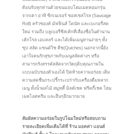
ต้อนรับทุกท่านด้วยขนมอบโฮมเมดหอมกรุ่น
จากเตา อาทิ ซิกเนเจอร์ ซอสเซสโรล (Sausage
Roll) ครัวซองค์ มัฟฟินส์ โดนัท และเบเกอรี่สด
ใหม่ รวมถึง บลูเบอรี่ชีสเค้กที่เลื่องชื่อในตำนาน
เค้กโรล เอแคลร์ และได้เพิ่มเมนูทานง่ายๆ ทั้ง
ซุป สลัด แซนด์วิช คีช(Quiches) นอกจากนี้ยัง
เอาใจคนรักสุขภาพกับเมนูสลัดต่างๆ หรือ
สามารถรังสรรค์สลัดจากวัตถุดิบคุณภาพใน
แบบฉบับของตัวเองได้ ปิดท้ายความอร่อย เติม
ความสดชื่นกระปรี้กระเปร่ากับเครื่องดื่มหลาก
เมนู ทั้งน้ำผลไม้ สมูทตี้ มิลค์เชค ฟรีคกี้เชค โฮม
เมดไอศครีม และอื่นๆอีกมากมาย
สัมผัสความอร่อยในรูปโฉมใหม่หรือสอบถาม
รายละเอียดเพิ่มเติมได้ที่ ร้าน มอคค่า แอนด์