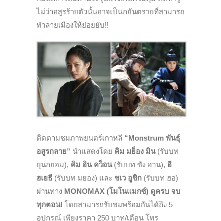
ไม่ว่าอสูรร้ายตัวนั้นอาจเป็นภยันตรายที่สามารถ
ทำลายเมืองให้ย่อยยับ!!
ติดตามชมภาพยนตร์เกาหลี
“
Monstrum พันธุ์
อสูรกลาย”
นำแสดงโดย
คิม มย็อง มิน
(รับบท
ยุนกยอม),
คิม อิน คว็อน
(รับบท ซัง ฮาน),
อี
ฮเยธี
(รับบท มยอง) และ
ชเว อูชิก
(รับบท ฮอ)
ผ่านทาง
MONOMAX (โมโนแมกซ์)
ดูครบ จบ
ทุกตอน!
โดยสามารถรับชมพร้อมกันได้ถึง 5
อุปกรณ์ เพียงราคา 250 บาท/เดือน โทร