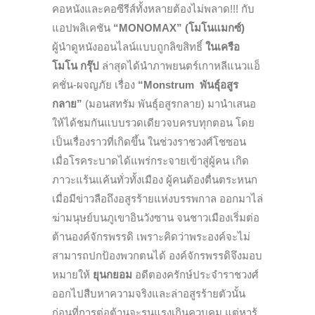
คอหนังและคอซีรีส์ทั้งหลายต้องไม่พลาด!!! กับ
แอปพลิเคชัน
“
MONOMAX” (โมโนแมกซ์)
ผู้นำดูหนังออนไลน์แบบถูกลิขสิทธิ์
ในเครือ
โมโน กรุ๊ป
ล่าสุดได้นำภาพยนตร์เกาหลีแนวแอ็
คชั่น-ผจญภัย เรื่อง
“
Monstrum พันธุ์อสูร
กลาย
”
(มอนสทรัม พันธุ์อสูรกลาย) มานำเสนอ
ให้ได้ชมกันแบบรวดเดียวจบครบทุกตอน โดย
เป็นเรื่องราวที่เกิดขึ้น ในช่วงราชวงศ์โชซอน
เมื่อโรคระบาดได้แพร่กระจายเข้าสู่ผู้คน เกิด
ภาวะแร้นแค้นทั่วทั้งเมือง ผู้คนต้องตื่นตระหนก
เมื่อมีข่าวลือถึงอสูรร้ายแห่งบรรพกาล ออกมาไล่
ฆ่ามนุษย์บนภูเขาอินวังซาน จนชาวเมืองเริ่มต่อ
ต้านองค์จักรพรรดิ เพราะคิดว่าพระองค์จะไม่
สามารถปกป้องพวกตนได้ องค์จักรพรรดิจึงมอบ
หมายให้
ยุนกยอม
อดีตองครักษ์ประจำราชวงศ์
ออกไปสืบหาความจริงและล่าอสูรร้ายตัวนั้น
ก่อนที่การต่อต้านจะรุนแรงเกินควบคุม แต่หารู้