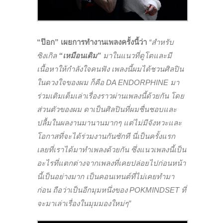
“ป๊อก” เผยการทำงานเพลงครั้งนี้ว่า
“สำหรับ
ซิงเกิล
“เหมือนเดิม”
มาในแนวที่ดูโตและมี
เนื้อหาให้กำลังใจคนฟัง เพลงนี้ผมได้ชวนศิลปิน
ในดวงใจของผม ก็คือ DA ENDORPHINE มา
ร่วมเติมเต็มเล่าเรื่องราวผ่านเพลงนี้ด้วยกัน โดย
ส่วนตัวของผม ดาเป็นศิลปินที่ผมชื่นชอบและ
ปลื้มในผลงานมานานมากๆ แต่ไม่มีจังหวะและ
โอกาสที่จะได้ร่วมงานกันซักที นี่เป็นครั้งแรก
เลยที่เราได้มาทำเพลงด้วยกัน ซึ่งแนวเพลงนี้เป็น
อะไรที่แตกต่างจากเพลงที่เคยปล่อยไปก่อนหน้า
นี้เป็นอย่างมาก เป็นคอนเทนต์ที่ไม่เคยทำมา
ก่อน ถือว่าเป็นอีกมุมหนึ่งของ POKMINDSET ที่
จะมาเล่าเรื่องในมุมมองใหม่ๆ”