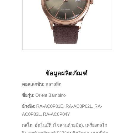
ข้อมูลผลิตภัณฑ์
คอลเลกชัน
: คลาสสิก
ชื่อรุ่น
: Orient Bambino
อ้างอิง
: RA-AC0P01E, RA-AC0P02L, RA-
AC0P03L, RA-AC0P04Y
กลไก
: อัตโนมัติ (ไขลานด้วยมือ), เครื่องกลไก