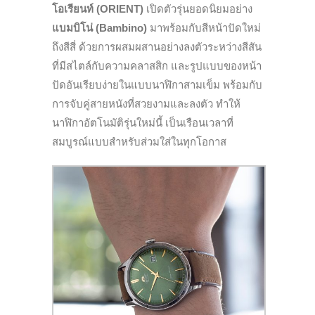
โอเรียนท์ (ORIENT)
เปิดตัวรุ่นยอดนิยมอย่าง
แบมบิโน่ (Bambino)
มาพร้อมกับสีหน้าปัดใหม่
ถึงสีสี่ ด้วยการผสมผสานอย่างลงตัวระหว่างสีสัน
ที่มีสไตล์กับความคลาสสิก และรูปแบบของหน้า
ปัดอันเรียบง่ายในแบบนาฬิกาสามเข็ม พร้อมกับ
การจับคู่สายหนังที่สวยงามและลงตัว ทำให้
นาฬิกาอัตโนมัติรุ่นใหม่นี้ เป็นเรือนเวลาที่
สมบูรณ์แบบสำหรับส่วมใส่ในทุกโอกาส