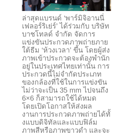
ล่าสุดแบรนด์ ‘พาร์มิจิอานนี่
เฟลอร์ริเย่ร์’ ได้ร่วมกับ บริษัท
บาชโทลด์ จำกัด จัดการ
แข่งขันประกวดภาพถ่
ายภาย
ใต้ธีม ‘ห้วงเวลา’ ขึ้น โดยผู้ส่ง
ภาพเข้าประกวดจะต้
องพำนัก
อยู่ในประเทศไทยเท่านั้น การ
ประกวดนี้ไม่จำกั
ดประเภท
ของกล้องที่ใช้ในการแข่
งขัน
ไม่ว่าจะเป็น 35 mm ไปจนถึง
6×6 ก็สามารถใช้ได้หมด
โดยเปิดโอกาสให้ส่
งผล
งานการประกวดภาพถ่ายได้ทั้
งแบบดิจิทัลและแบบฟิล์ม
ภาพสีหรือภาพขาวดำ และจะ