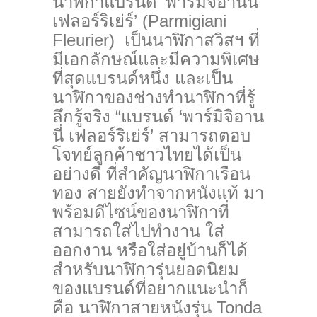
นาฬิกาแบรนด์ ‘พาร์มิจิอานนี่
เฟลอร์ริเย่ร์’ (Parmigiani
Fleurier) เป็นนาฬิกาสวิสฯ ที่
มีเอกลักษณ์และมีความพิเศษ
ที่
สุดแบรนด์หนึ่ง และเป็น
นาฬิกาของช่างทำนาฬิกาที่
รู้
ลึกรู้จริง “แบรนด์ ‘พาร์มิจิอาน
นี่ เฟลอร์ริเย่ร์’ สามารถตอบ
โจทย์ลูกค้าชาวไทยได้
เป็น
อย่างดี ที่สำคัญนาฬิกาเรือน
ทอง สายยังทำจากหนังแท้ มา
พร้อมดีไซน์ของนาฬิกาที่
สามารถใส่ไปทำงาน ใส่
ออกงาน หรือใส่อยู่บ้านก็ได้
สำหรับนาฬิการุ่นยอดนิ
ยม
ของแบรนด์ที่อยากแนะนำก็
คือ นาฬิกาสายหนังรุ่น Tonda