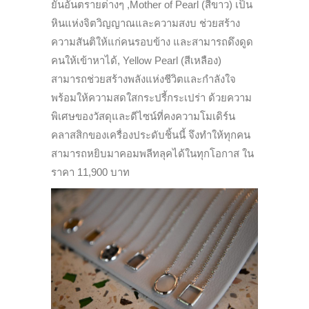
ยันอันตรายต่างๆ
,Mother of Pearl
(สีขาว) เป็น
หินแห่งจิตวิญญาณและความสงบ ช่วยสร้าง
ความสันติให้แก่
คนรอบข้าง และสามารถดึงดูด
คนให้เข้าหาได้
, Yellow Pearl
(สีเหลือง)
สามารถช่วยสร้างพลังแห่งชีวิ
ตและกำลังใจ
พร้อมให้ความสดใสกระปรี้กระเปร่
า ด้วยความ
พิเศษของวัสดุและดีไซน์
ที่คงความโมเดิร์น
คลาสสิ
กของเครื่องประดับชิ้นนี้ จึงทำให้ทุกคน
สามารถหยิ
บมาคอมพลีทลุคได้ในทุกโอกาส ใน
ราคา
11,900
บาท