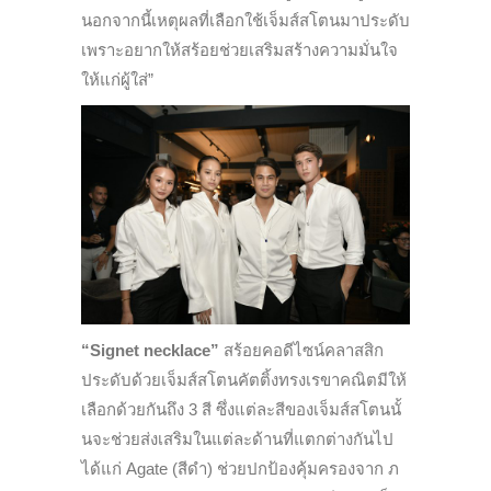
นอกจากนี้เหตุผลที่เลือกใช้เจ็มส์สโตนมาประดับ
เพราะอยากให้สร้อยช่วยเสริมสร้างความมั่นใจ
ให้แก่ผู้ใส่”
“Signet necklace”
สร้อยคอดีไซน์คลาสสิก
ประดับด้
วยเจ็มส์สโตนคัตติ้งทรงเรขาคณิ
ตมีให้
เลือกด้วยกันถึง 3 สี ซึ่งแต่ละสีของเจ็มส์สโตนนั้
นจะช่วยส่งเสริมในแต่ละด้านที่
แตกต่างกันไป
ได้แก่
Agate
(สีดำ) ช่วยปกป้องคุ้มครองจาก ภ