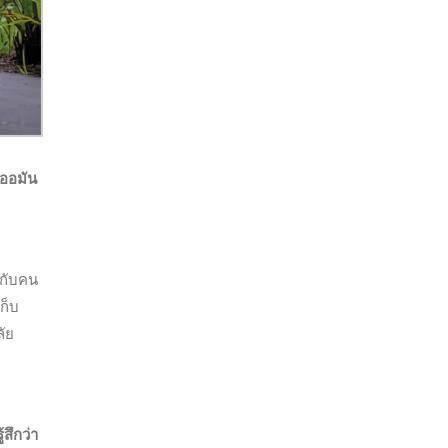
เออมัน
ะกับคน
ก็บ
ลัย
้สึกว่า