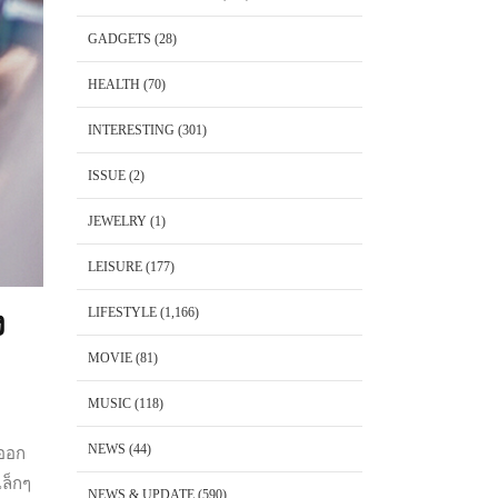
GADGETS
(28)
HEALTH
(70)
INTERESTING
(301)
ISSUE
(2)
JEWELRY
(1)
LEISURE
(177)
LIFESTYLE
(1,166)
ง
MOVIE
(81)
MUSIC
(118)
NEWS
(44)
่ออก
เล็กๆ
NEWS & UPDATE
(590)