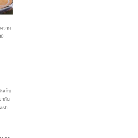
ือความ
30
ินเก็บ
ยวกับ
rash