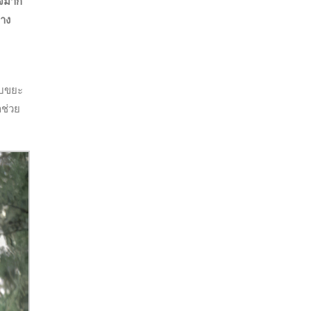
ใจมาก
่าง
็บขยะ
าช่วย