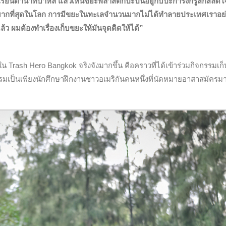
ไปเรียนดำน้ำที่บาหลี แล้วเห็นขยะพลาสติกปะปนอยู่กับปะการังก็รู้สึกสลด
ลมากที่สุดในโลก การมีขยะในทะเลจำนวนมากไม่ได้ทำลายประเทศเราอย
้ว ผมต้องทำเรื่องเก็บขยะให้มันจุดติดให้ได้”
น Trash Hero Bangkok จริงจังมากขึ้น คือคราวที่ได้เข้าร่วมกิจกรรมเก
รมเป็นเพียงนักศึกษาฝึกงานชาวอเมริกันคนหนึ่งที่นัดหมายอาสาสมัครม