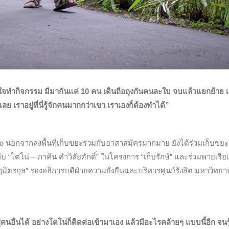
ีใจทำกิจกรรม มีมากันแค่ 10 คน เดินถือถุงกันคนละใบ จบแล้วแยกย้าย 
ลย เราอยู่ที่นี่รู้จักคนมากกว่าเขา เราเองก็ต้องทำได้”
Hero นอกจากลงพื้นที่เก็บขยะร่วมกับอาสาสมัครมากมาย ยังได้ร่วมเก็บขย
 “โตโน่ – ภาคิน คำวิลัยศักดิ์” ในโครงการ “เก็บรักษ์” และร่วมพายเรือเ
ิตรกุล” รองอธิการบดีฝ่ายความยั่งยืนและบริหารศูนย์รังสิต มหาวิทยา
ู่คนอื่นได้ อย่างโตโน่ก็ติดต่อเข้ามาเอง แล้วมีอะไรคล้ายๆ แบบนี้อีก จนรู