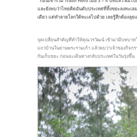
“ก่อนเข้าร่วม Trash Hero เมื่อ 3 – 4 ปีที่แล้ว ผม
และยังพบว่าไทยติดอันดับประเทศที่ทิ้งขยะลงทะเ
เดียว แต่ทำลายโลกใต้ทะเลไปด้วย เลยรู้สึกต้องลุยแล
จุดเปลี่ยนสำคัญที่ทำให้คุณวรวัฒน์ เข้ามามีบทบาทใ
แถวบ้านในย่านพระรามเก้า แล้วพบว่าเจ้าของกิจกร
กันเก็บขยะ ก่อนจะเดินทางกลับประเทศในวันรุ่งขึ้น