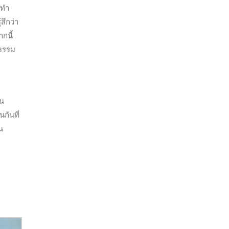
ยทำ
สึกว่า
กนี้
นธรรม
ัน
กันที่
น