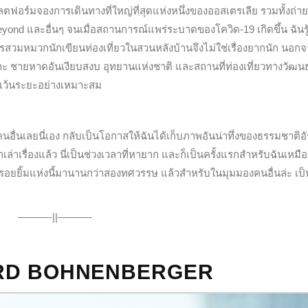
อร์มจองการเดินทางที่ใหญ่ที่สุดแห่งหนึ่งของออสเตรเลีย รวมทั้งถ่า
eyond และอื่นๆ จนเมื่อสถานการณ์แพร่ระบาดของโควิด-19 เกิดขึ้น ฉันรู้
สวมหมวกนักเขียนท่องเที่ยวในสวนหลังบ้านจึงไม่ใช่เรื่องยากนัก นอกจา
 ชายหาดอันเงียบสงบ อุทยานแห่งชาติ และสถานที่ท่องเที่ยวทางวัฒ
รเว้นระยะอย่างเหมาะสม
วคนอื่นเลยนี่เอง กลับเป็นโอกาสให้ฉันได้เก็บภาพอันน่าทึ่งของธรรมชาติอ
เล่าเรื่องแล้ว นี่เป็นช่วงเวลาที่หายาก และก็เป็นครั้งแรกสำหรับฉันเหมือน
รอยยิ้มแห่งนี้มานานกว่าสองทศวรรษ แล้วสำหรับในมุมมองคนอื่นล่ะ เป็
———-||———-
RD BOHNENBERGER