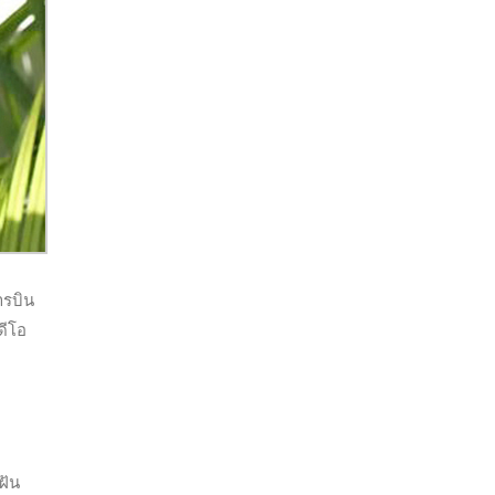
ารบิน
ดีโอ
ฝัน