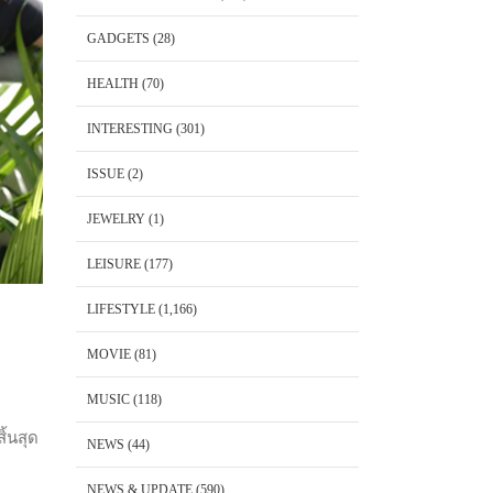
GADGETS
(28)
HEALTH
(70)
INTERESTING
(301)
ISSUE
(2)
JEWELRY
(1)
LEISURE
(177)
LIFESTYLE
(1,166)
MOVIE
(81)
MUSIC
(118)
ิ้นสุด
NEWS
(44)
NEWS & UPDATE
(590)