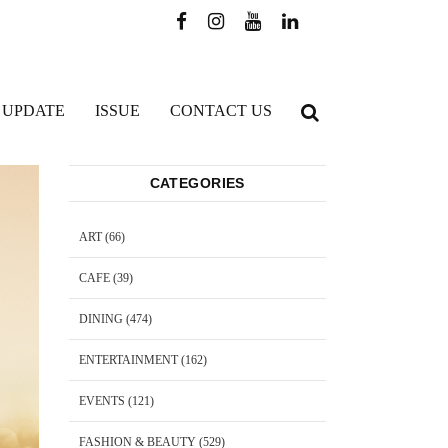
 UPDATE
ISSUE
CONTACT US
CATEGORIES
ART
(66)
CAFE
(39)
DINING
(474)
ENTERTAINMENT
(162)
EVENTS
(121)
FASHION & BEAUTY
(529)