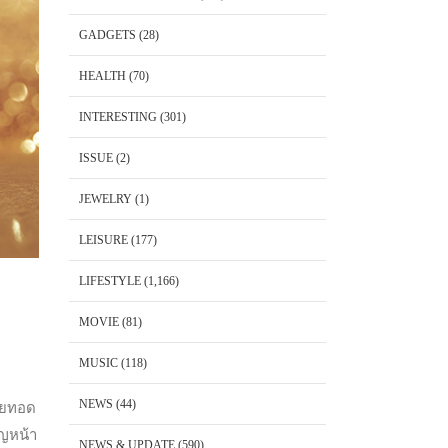
GADGETS
(28)
HEALTH
(70)
INTERESTING
(301)
ISSUE
(2)
JEWELRY
(1)
LEISURE
(177)
LIFESTYLE
(1,166)
MOVIE
(81)
MUSIC
(118)
NEWS
(44)
่ายทอด
ิญหน้า
NEWS & UPDATE
(590)