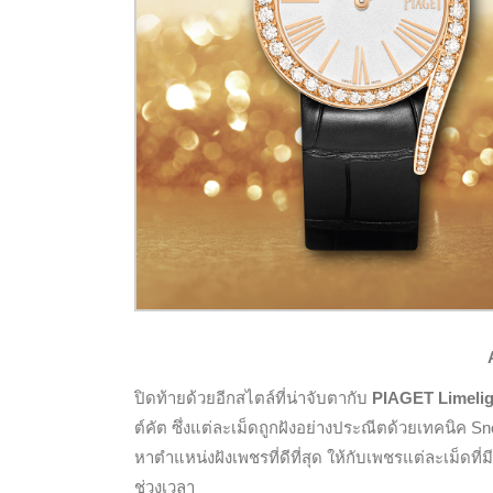
ปิดท้ายด้วยอีกสไตล์ที่น่าจับตากับ
PIAGET Limelig
ต์คัต ซึ่งแต่ละเม็ดถูกฝังอย่างประณีตด้วยเทคนิค Sn
หาตำแหน่งฝังเพชรที่ดีที่สุด ให้กับเพชรแต่ละเม็ดท
ช่วงเวลา