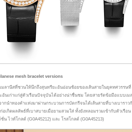
lanese mesh bracelet versions
มลานีสที่ชวนให้นึกถึงสุนทรียะอันอ่อนช้อยของเส้นสายในยุคทศวรรษที่
เก่าแก่สู่ตัวเรือนปัจจุบันได้อย่างน่าชื่นชม
โดยสายรัดข้อมือแบบเมล
เริ่มจากนำทองคำแท่งมาผ่านกระบวนการบัดกรีจนได้เส้นสายที่บางเบาราวก
ก่อเกิดผลลัพธ์ที่เบาสบายเมื่อยามสวมใส่ ทั้งยังหลอมรวมเข้ากับตัวเรือ
์ชั่น ไวท์โกลด์ (G0A45212) และ โรสโกลด์ (G0A45213)