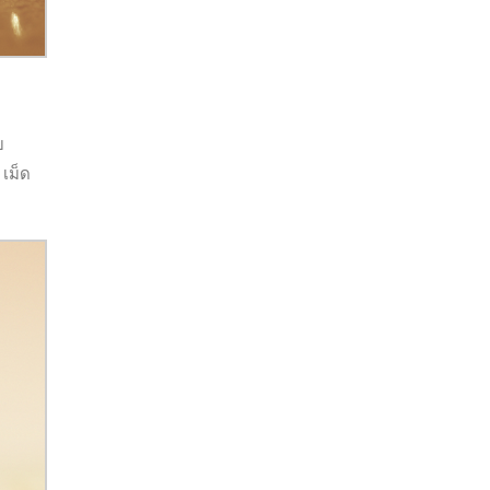
บ
เม็ด