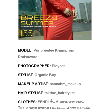
MODEL:
Punpreedee Khumprom
Rodsaward
PHOTOGRAPHER:
Ploypat
STYLIST:
Organic Boy
MAKEUP ARTIST:
bannahm_makeup
HAIR STYLIST:
taktine_hairstylist
CLOTHES:
FENDI ชั้น M สยามพารากอน
โทร. 0 2610 9287-8 / Vickteerut 122 ทองหล่อ