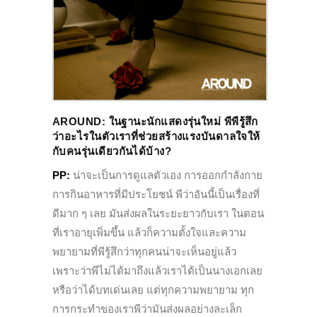
AROUND: ในฐานะนักแสดงรุ่นใหม่ พีพีรู้สึก
ว่าอะไรในตัวเราที่ช่วยสร้างแรงบันดาลใจให้
กับคนรุ่นเดียวกันได้บ้าง?
PP:
น่าจะเป็นการดูแลตัวเอง การออกกำลังกาย
การกินอาหารที่มีประโยชน์ พีว่าอันนี้เป็นเรื่องที่
ดีมาก ๆ เลย มันส่งผลในระยะยาวกับเรา ในตอน
ที่เราอายุเพิ่มขึ้น แล้วก็ความตั้งใจและความ
พยายามที่พีรู้สึกว่าทุกคนน่าจะเห็นอยู่แล้ว
เพราะว่าพีไม่ได้มาถึงแล้วเราได้เป็นนางเอกเลย
หรือว่าได้บทเด่นเลย แต่ทุกความพยายาม ทุก
การกระทำของเราพีว่ามันส่งผลอย่างละเล็ก