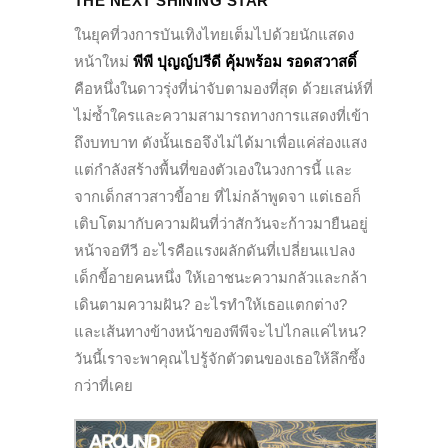
THE NEXT SHINING STAR
ในยุคที่วงการบันเทิงไทยเต็มไปด้วยนักแสดง
หน้าใหม่
พีพี ปุญญ์ปรีดี คุ้มพร้อม รอดสวาสดิ์
คือหนึ่งในดาวรุ่งที่น่าจับตามองที่สุด ด้วยเสน่ห์ที่
ไม่ซ้ำใครและความสามารถทางการแสดงที่เข้า
ถึงบทบาท ดังนั้นเธอจึงไม่ได้มาเพื่อแค่ส่องแสง
แต่กำลังสร้างพื้นที่ของตัวเองในวงการนี้ และ
จากเด็กสาวสาวขี้อาย ที่ไม่กล้าพูดจา แต่เธอก็
เติบโตมากับความฝันที่ว่าสักวันจะก้าวมายืนอยู่
หน้าจอทีวี อะไรคือแรงผลักดันที่เปลี่ยนแปลง
เด็กขี้อายคนหนึ่ง ให้เอาชนะความกลัวและกล้า
เดินตามความฝัน? อะไรทำให้เธอแตกต่าง?
และเส้นทางข้างหน้าของพีพีจะไปไกลแค่ไหน?
วันนี้เราจะพาคุณไปรู้จักตัวตนของเธอให้ลึกซึ้ง
กว่าที่เคย