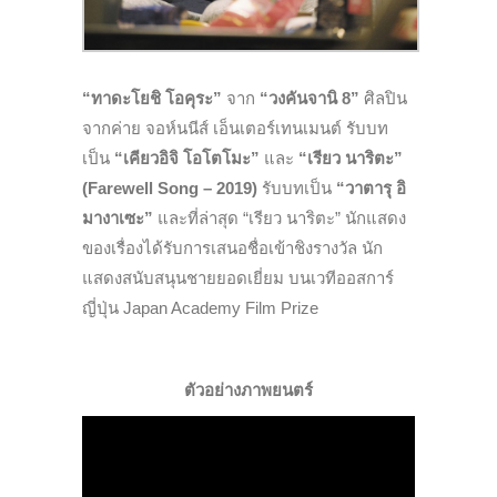
“ทาดะโยชิ โอคุระ”
จาก
“วงคันจานิ 8”
ศิลปิน
จากค่าย จอห์นนีส์ เอ็นเตอร์เทนเมนต์ รับบท
เป็น
“เคียวอิจิ โอโตโมะ”
และ
“เรียว นาริตะ”
(Farewell Song – 2019)
รับบทเป็น
“วาตารุ อิ
มางาเซะ”
และที่ล่าสุด “เรียว นาริตะ” นักแสดง
ของเรื่องได้รับการเสนอชื่อเข้าชิงรางวัล นัก
แสดงสนับสนุนชายยอดเยี่ยม บนเวทีออสการ์
ญี่ปุ่น Japan Academy Film Prize
ตัวอย่างภาพยนตร์