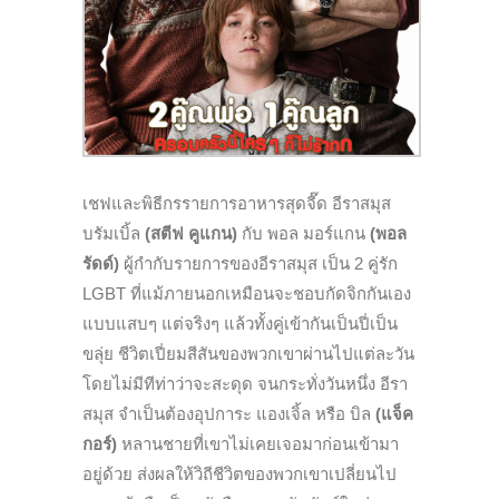
เชฟและพิธีกรรายการอาหารสุดจี๊ด อีราสมุส
บรัมเบิ้ล
(สตีฟ คูแกน)
กับ พอล มอร์แกน
(พอล
รัดด์)
ผู้กำกับรายการของอีราสมุส เป็น 2 คู่รัก
LGBT ที่แม้ภายนอกเหมือนจะชอบกัดจิกกันเอง
แบบแสบๆ แต่จริงๆ แล้วทั้งคู่เข้ากันเป็นปี่เป็น
ขลุ่ย ชีวิตเปี่ยมสีสันของพวกเขาผ่านไปแต่ละวัน
โดยไม่มีทีท่าว่าจะสะดุด จนกระทั่งวันหนึ่ง อีรา
สมุส จำเป็นต้องอุปการะ แองเจิ้ล หรือ บิล
(แจ็ค
กอร์)
หลานชายที่เขาไม่เคยเจอมาก่อนเข้ามา
อยู่ด้วย ส่งผลให้วิถีชีวิตของพวกเขาเปลี่ยนไป