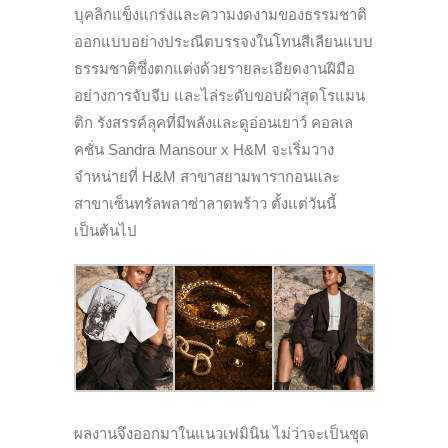
บุคลิกแข็งแกร่งและความงดงามของธรรมชาติ
ออกแบบอย่างประณีตบรรจงในโทนสีเลียนแบบ
ธรรมชาติซึ่งตกแต่งด้วยรายละเอียดงานฝีมือ
อย่างการจับจีบ และไล่ระดับขอบผ้าสุดโรแมน
ติก รังสรรค์ลุคที่มีพลังและดูอ่อนเยาว์ คอลเล
คชั่น Sandra Mansour x H&M จะเริ่มวาง
จำหน่ายที่ H&M สาขาสยามพารากอนและ
สาขาเซ็นทรัลพลาซ่าลาดพร้าว ตั้งแต่วันนี้
เป็นต้นไป
ผลงานจึงออกมาในแนวเฟมินิน ไม่ว่าจะเป็นชุด