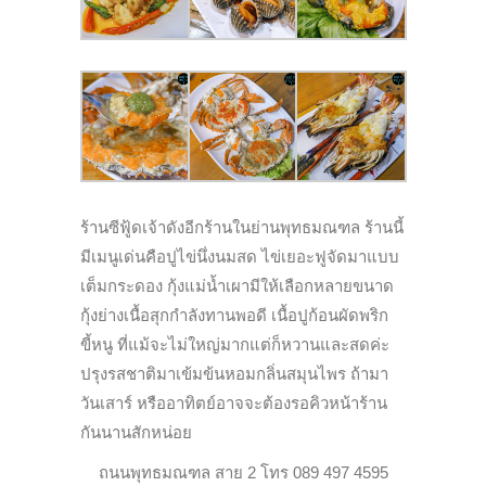
ร้านซีฟู้ดเจ้าดังอีกร้านในย่านพุทธมณฑล ร้านนี้
มีเมนูเด่นคือปูไข่นึ่งนมสด ไข่เยอะฟูจัดมาแบบ
เต็มกระดอง กุ้งแม่น้ำเผามีให้เลือกหลายขนาด
กุ้งย่างเนื้อสุกกำลังทานพอดี เนื้อปูก้อนผัดพริก
ขี้หนู ที่แม้จะไม่ใหญ่มากแต่ก็หวานและสดค่ะ
ปรุงรสชาติมาเข้มข้นหอมกลิ่นสมุนไพร ถ้ามา
วันเสาร์ หรืออาทิตย์อาจจะต้องรอคิวหน้าร้าน
กันนานสักหน่อย
ถนนพุทธมณฑล สาย 2 โทร 089 497 4595