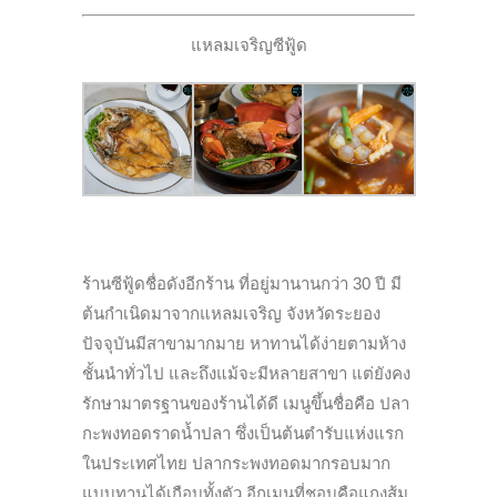
แหลมเจริญซีฟู้ด
ร้านซีฟู้ดชื่อดังอีกร้าน ที่อยู่มานานกว่า 30 ปี มี
ต้นกำเนิดมาจากแหลมเจริญ จังหวัดระยอง
ปัจจุบันมีสาขามากมาย หาทานได้ง่ายตามห้าง
ชั้นนำทั่วไป และถึงแม้จะมีหลายสาขา แต่ยังคง
รักษามาตรฐานของร้านได้ดี เมนูขึ้นชื่อคือ ปลา
กะพงทอดราดน้ำปลา ซึ่งเป็นต้นตำรับแห่งแรก
ในประเทศไทย ปลากระพงทอดมากรอบมาก
แบบทานได้เกือบทั้งตัว อีกเมนูที่ชอบคือแกงส้ม