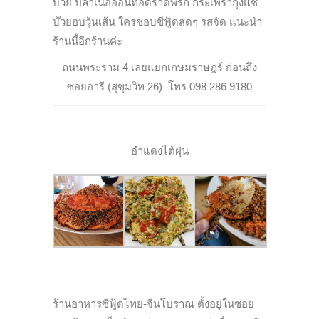
บ๊วย ปลาเนื้ออ่อนทอดราดพริก กระเพรากุ้งแช่
บ๊วยอบวุ้นเส้น ใครชอบซีฟู้ดสดๆ รสจัด แนะนำ
ร้านนี้อีกร้านค่ะ
ถนนพระราม 4 เลยแยกเกษมราษฎร์ ก่อนถึง
ซอยอารี (สุขุมวิท 26) โทร 098 286 9180
อำแดงไต้ฝุ่น
ร้านอาหารซีฟู้ดไทย-จีนโบราณ ตั้งอยู่ในซอย