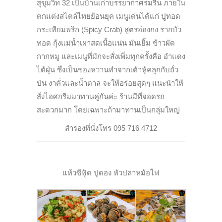
สุขุมวิท 32 เป็นบ้านเก่าบรรยากาศร่มรื่น ภายใน
ตกแต่งสไตล์ไทยย้อนยุค เมนูเด่นได้แก่ ปูทอด
กระเทียมพริก (Spicy Crab) สูตรฮ่องกง รากบัว
ทอด กุ้งแม่น้ำเผาสดเนื้อแน่น มันเยิ้ม ข้าวผัด
กากหมู และเมนูที่มักจะสั่งเพิ่มทุกครั้งคือ อำแดง
ไต้ฝุ่น ซึ่งเป็นของหวานทำจากเต้าหู้คลุกกับถั่ว
ป่น งาคั่วและน้ำตาล จะให้อร่อยสุดๆ แนะนำให้
สั่งไอศกรีมมาทานคู่กันค่ะ ร้านมีที่จอดรถ
สะดวกมาก โดยเฉพาะถ้ามาทานเป็นกลุ่มใหญ่
สำรองที่นั่งโทร 095 716 4712
แห้วซีฟู้ด ปูดอง หัวปลาหม้อไฟ