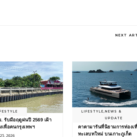
NEXT AR
IFESTYLE
LIFESTYLE
,
NEWS &
UPDATE
. รับมือฤดูฝนปี 2569 เฝ้า
‘PISCES’ ลักชัวรีทริปล่องเรื
ังเพื่อคนกรุงเทพฯ
คาตามารันที่นิยามการท่องเที
ทะเลบทใหม่ บนเกาะภูเก็ต
 25, 2026