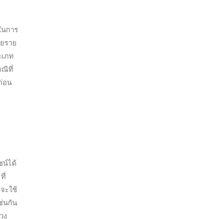
ยในการ
่ายราย
ระเภท
ณีที่
ก่อน
น์ได้
ี่
จจะใช้
่นกัน
วง