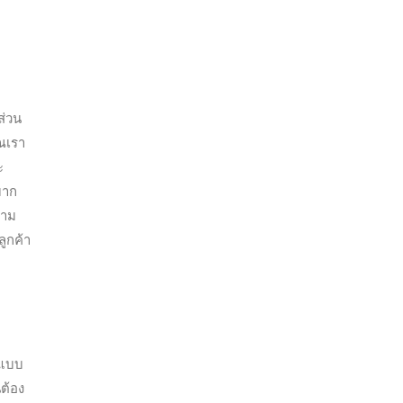
ส่วน
ณเรา
ะ
มาก
วาม
ลูกค้า
์แบบ
นต้อง