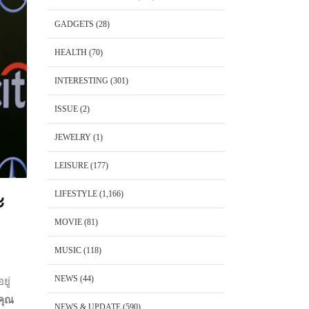
GADGETS
(28)
HEALTH
(70)
INTERESTING
(301)
ISSUE
(2)
JEWELRY
(1)
LEISURE
(177)
LIFESTYLE
(1,166)
ะ
MOVIE
(81)
MUSIC
(118)
NEWS
(44)
ยู่
คุณ
NEWS & UPDATE
(590)