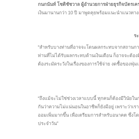
กนกนันท์ โชติชัชวาล
ผู้อำนวยการฝ่ายธุรกิจบัตรเค
เงินมานานกว่า 10 ปี มาพูดคุยพร้อมแนะนำแนวทางก
ระ
“สำหรับบางท่านที่อาจจะโดนผลกระทบจากสถานการณ์น
ท่านที่ไม่ได้รับผลกระทบด้านเงินเดือน ก็อาจจะต้
ต้องระมัดระวังในเรื่องของการใช้จ่าย งดซื้อของฟุ
“ถึงแม้จะไม่ใช่ช่วงเวลาแบบนี้ ทุกคนก็ต้องมีวินัยใน
กันว่าความไม่แน่นอนในอาชีพก็ยังมีอยู่ เพราะว่าเรา
ออมเพิ่มมากขึ้น เพื่อเตรียมการสำหรับอนาคต ซึ่งโด
ประจำวัน”