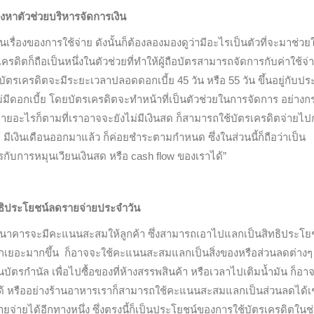
งหาตัวช่วยบริหารจัดการเงิน
เรื่องของการใช้จ่าย ดังนั้นก็ต้องลองมองดูว่ามีอะไรเป็นตัวที่จะมาช่ว
ตรเครดิตก็ถือเป็นหนึ่งในตัวช่วยที่ทำให้ผู้ถือบัตรสามารถจัดการกับค่าใช้จ
บัตรเครดิตจะมีระยะเวลาปลอดดอกเบี้ย 45 วัน หรือ 55 วัน ขึ้นอยู่กับป
่มีดอกเบี้ย โดยบัตรเครดิตจะทำหน้าที่เป็นตัวช่วยในการจัดการ อย่างกร
้จ่ายอะไรก็ตามที่เราอาจจะยังไม่มีเงินสด ก็สามารถใช้บัตรเครดิตจ่ายไป
มีเงินเดือนออกมาแล้ว ก็ค่อยชำระตามกำหนด ซึ่งในส่วนนี้ก็ถือว่าเป็น
ับการหมุนเวียนเงินสด หรือ cash flow ของเราได้”
ทธิประโยชน์ลดรายจ่ายประจำวัน
ิต ธนาคารจะมีคะแนนสะสมให้ลูกค้า ซึ่งสามารถเอาไปแลกเป็นสิทธิประโยช
ลกเยอะมากขึ้น ก็อาจจะใช้คะแนนสะสมแลกเป็นสิ่งของหรือส่วนลดต่างๆ ท
ัตรกำนัล เพื่อไปซื้อของที่ห้างสรรพสินค้า หรือเวลาไปเติมน้ำมัน ก็อา
ด้ หรืออย่างร้านอาหารเราก็สามารถใช้คะแนนสะสมแลกเป็นส่วนลดได้เช
ายได้อีกทางหนึ่ง ซึ่งตรงนี้ก็เป็นประโยชน์ของการใช้บัตรเครดิตในช่