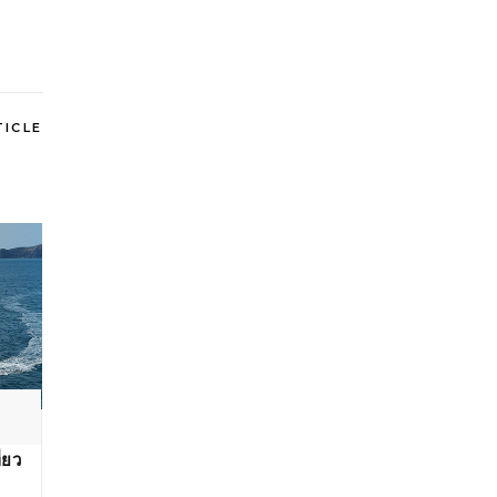
TICLE
อ
่ยว