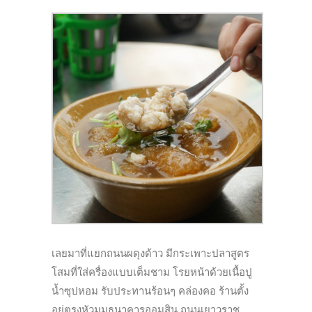
เลยมาที่แยกถนนผดุงด้าว มีกระเพาะปลาสูตร
โสมที่ใส่ครื่องแบบเต็มชาม โรยหน้าด้วยเนื้อปู
น้ำซุปหอม รับประทานร้อนๆ คล่องคอ ร้านตั้ง
อยู่ตรงหัวมุมธนาคารออมสิน ถนนเยาวราช