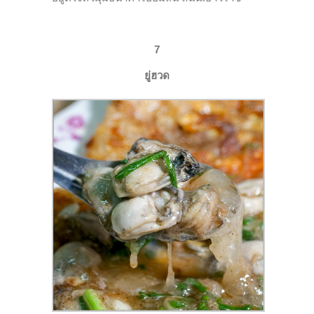
7
ยู่ฮวด