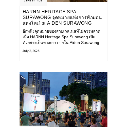
LIFESTYLE
HARNN HERITAGE SPA
SURAWONG จุดหมายแห่งการพักผ่อน
แห่งใหม่ ณ AIDEN SURAWONG
BANGKOK
อีกหนึ่งจุดหมายของสายเวลเนสที่ไม่ควรพลาด
เมื่อ HARNN Heritage Spa Surawong เปิด
ตัวอย่างเป็นทางการภายใน Aiden Surawong
Bangkok พร้อมชวนทุกคนหลีกหนีความวุ่นวาย
July 2, 2026
ของเมืองใหญ่ มาสัมผัสประสบการณ์การพักผ่อน
ที่ผสานศาสตร์การบำบัดแบบไทยเข้ากับความ
ร่วมสมัยอย่างลงตัว สปาแห่งนี้ได้รับแรงบันดาล
ใจจากยุคฟื้นฟูศิลปวัฒนธรรมในสมัยรัชกาลที่