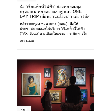
นั่ง ‘เรือแท็กซี่ไฟฟ้า’ ล่องคลองผดุง
กรุงเกษม-คลองบางลำพู แบบ ONE
DAY TRIP เยือนย่านเมืองเก่า เที่ยววิถีส
โลว์ไลฟ์แบบรักษ์โลก
หลังจากกรุงเทพมหานคร (กทม.) เปิดให้
ประชาชนทดลองใช้บริการ ‘เรือแท็กซี่ไฟฟ้า
(TAXI Boat)’ ทางเลือกใหม่ของการเดินทางใน
เมืองที่สะดวก สะอาด และเป็นมิตรกับสิ่ง
July 5, 2026
แวดล้อม ผ่านแอปพลิเคชัน MuvMi (มูฟมี)
ART