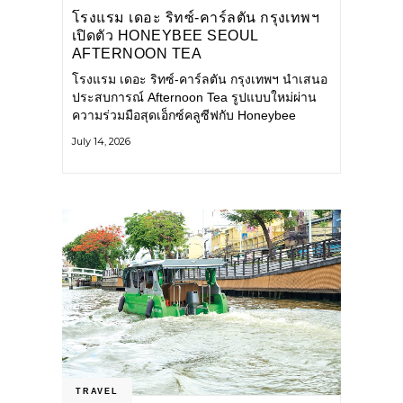
โรงแรม เดอะ ริทซ์-คาร์ลตัน กรุงเทพฯ
เปิดตัว HONEYBEE SEOUL
AFTERNOON TEA
COLLABORATION ณ คาเลโอ
โรงแรม เดอะ ริทซ์-คาร์ลตัน กรุงเทพฯ นำเสนอ
(CALEŌ) ชวนสัมผัสเสน่ห์ของขนม
ประสบการณ์ Afternoon Tea รูปแบบใหม่ผ่าน
หวานร่วมสมัยจากกรุงโซล
ความร่วมมือสุดเอ็กซ์คลูซีฟกับ Honeybee
Seoul คาเฟ่ขนมหวานสไตล์ฝรั่งเศสร่วมสมัยชื่อ
July 14, 2026
ดังจากกรุงโซล นำโดยเชฟอึนจอง
TRAVEL