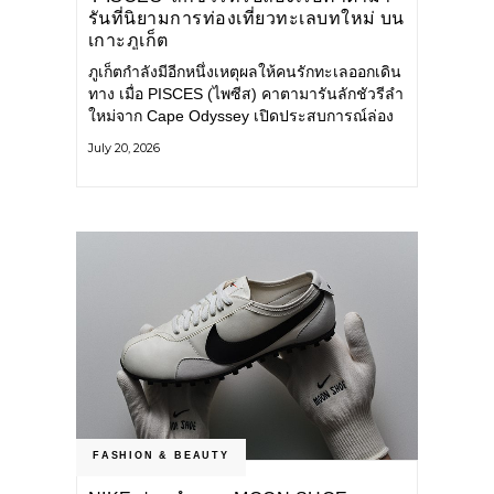
รันที่นิยามการท่องเที่ยวทะเลบทใหม่ บน
เกาะภูเก็ต
ภูเก็ตกำลังมีอีกหนึ่งเหตุผลให้คนรักทะเลออกเดิน
ทาง เมื่อ PISCES (ไพซีส) คาตามารันลักชัวรีลำ
ใหม่จาก Cape Odyssey เปิดประสบการณ์ล่อง
เรือสู่ทะเลอันดามันและอ่าวพังงาในมุมที่ต่างออก
July 20, 2026
ไป ผสานความสะดวกสบายแบบโรงแรมระดับ
ลักชัวรีเข้ากับเสน่ห์ของธรรมชาติ จนทุกช่วง
เวลาบนเรือกลายเป็นส่วนหนึ่งของการเดินทาง
ทั้งงานบริการ สิ่งอำนวยความสะดวก
FASHION & BEAUTY