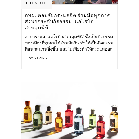
LIFESTYLE
กทม. ตอบรับกระแสฮิต ร่วมมือทุกภาค
ส่วนยกระดับกิจกรรม ‘แอโรบิก
สวนลุมพินี’
จากกระแส ‘แอโรบิกสวนลุมพินี’ ซึ่งเป็นกิจกรรม
ของเมืองที่ทุกคนได้ร่วมมือกัน ทำให้เป็นกิจกรรม
ที่สนุกสนานยิ่งขึ้น และไม่เพียงทำให้กระแสออก
กำลังกายในกรุงเทพฯ คึกคักขึ้นเท่านั้น แต่ยัง
June 30, 2026
กระจายไปยังหลายพื้นที่ของประเทศที่อยากออก
กำลังกาย เต้นแอโรบิกสนุกแบบสวนลุมพินี ทั้งนี้
กรุงเทพมหานคร (กทม.) ยังวางแผนขยาย
กิจกรรมนี้ไปสู่สวนสาธารณะต่าง