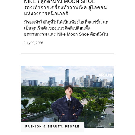
NIKE ปลุกตำนาน MOON SHOE
รองเท้าจากเครื่องทำวาฟเฟิล สู่ไอคอน
แห่งวงการสนีกเกอร์
มีรองเท้าไม่กี่คู่ที่ไม่ได้เป็นเพียงไอเท็มแฟชั่น แต่
เป็นจุดเริ่มต้นของแนวคิดที่เปลี่ยนทั้ง
อุตสาหกรรม และ Nike Moon Shoe คือหนึ่งใน
นั้น รองเท้าระดับไอคอนที่ถือกำเนิดเมื่อกว่าครึ่ง
July 19, 2026
ศตวรรษก่อน กำลังกลับมาอีกครั้ง พร้อมพาเรื่อง
ราวแห่งนวัตกรรมจากอดีตมาสู่โลกแฟชั่นร่วม
สมัย ถ่ายทอดดีเอ็นเอของ Nike
FASHION & BEAUTY
,
PEOPLE