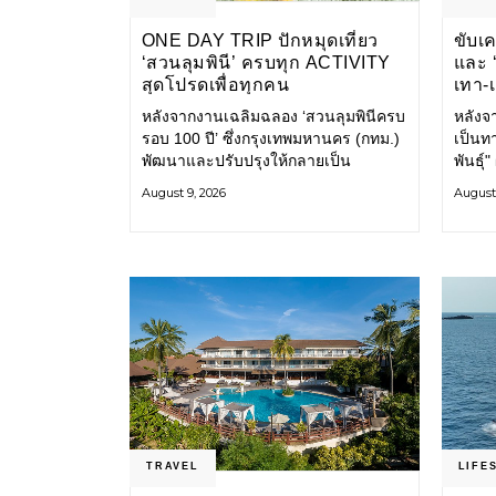
ONE DAY TRIP ปักหมุดเที่ยว
ขับเ
‘สวนลุมพินี’ ครบทุก ACTIVITY
และ ‘
สุดโปรดเพื่อทุกคน
เทา-
ขยะ-
หลังจากงานเฉลิมฉลอง ‘สวนลุมพินีครบ
หลังจา
รอบ 100 ปี’ ซึ่งกรุงเทพมหานคร (กทม.)
เป็นท
พัฒนาและปรับปรุงให้กลายเป็น
พันธุ์
สวนลุมพินีโฉมใหม่ ภายในสวนได้รับ
แถลง 
August 9, 2026
August 
การปรับปรุงพื้นที่ เส้นทางสัญจร และ
แปลงน
การให้บริการ รวมถึงกิจกรรมต่าง ๆ
ทำตัวช
TRAVEL
LIFE