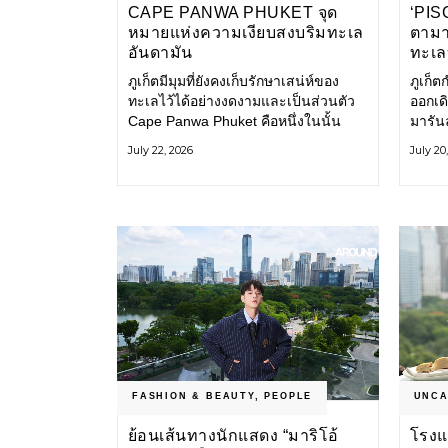
CAPE PANWA PHUKET จุด
‘PISC
หมายแห่งความเงียบสงบริมทะเล
ตามาร
อันดามัน
ทะเล
ภูเก็ตมีมุมที่ยังคงเก็บรักษาเสน่ห์ของ
ภูเก็ต
ทะเลไว้ได้อย่างงดงามและเป็นส่วนตัว
ออกเด
Cape Panwa Phuket คือหนึ่งในนั้น
มารัน
โรงแรมลักชัวรีแห่งแรกของเครือ Cape
Odyss
July 22, 2026
July 20
& Kantary Hotels ตั้งอยู่บนแหลมพันวา
ทะเลอ
ทางตะวันออกเฉียงใต้ของเกาะภูเก็ต
ออกไ
โรงแร
ธรรมช
เป็นส
บริกา
FASHION & BEAUTY
,
PEOPLE
UNCA
ย้อนเส้นทางนักแสดง “มาริโอ้
โรงแ