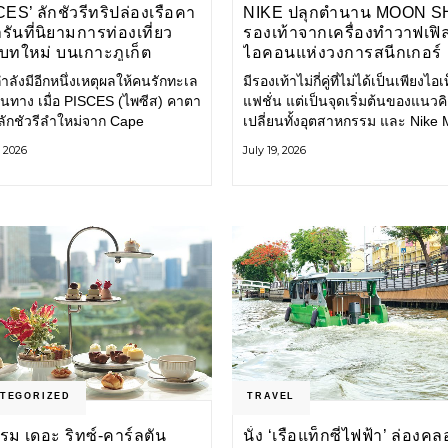
ES’ ลักชัวรีทริปล่องเรือคา
NIKE ปลุกตำนาน MOON 
ันที่นิยามการท่องเที่ยว
รองเท้าจากเครื่องทำวาฟเฟิล 
บทใหม่ บนเกาะภูเก็ต
ไอคอนแห่งวงการสนีกเกอร์
กำลังมีอีกหนึ่งเหตุผลให้คนรักทะเล
มีรองเท้าไม่กี่คู่ที่ไม่ได้เป็นเพียงไอเ
ินทาง เมื่อ PISCES (ไพซีส) คาตา
แฟชั่น แต่เป็นจุดเริ่มต้นของแนวคิด
ลักชัวรีลำใหม่จาก Cape
เปลี่ยนทั้งอุตสาหกรรม และ Nike
ey เปิดประสบการณ์ล่องเรือสู่
Shoe คือหนึ่งในนั้น รองเท้าระดับ
, 2026
July 19, 2026
ันดามันและอ่าวพังงาในมุมที่ต่าง
ไอคอนที่ถือกำเนิดเมื่อกว่าครึ่งศต
ป ผสานความสะดวกสบายแบบ
ก่อน กำลังกลับมาอีกครั้ง พร้อมพาเร
มระดับลักชัวรีเข้ากับเสน่ห์ของ
ราวแห่งนวัตกรรมจากอดีตมาสู่โล
าติ จนทุกช่วงเวลาบนเรือกลาย
แฟชั่นร่วมสมัย ถ่ายทอดดีเอ็นเอข
่วนหนึ่งของการเดินทาง ทั้งงาน
Nike
ร สิ่งอำนวยความสะดวก
TEGORIZED
TRAVEL
รม เดอะ ริทซ์-คาร์ลตัน
นั่ง ‘เรือแท็กซี่ไฟฟ้า’ ล่องค