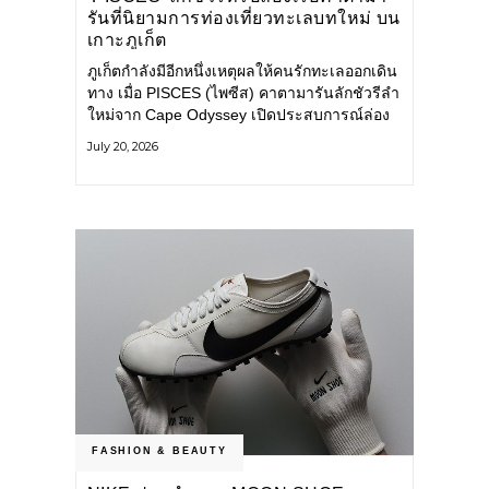
รันที่นิยามการท่องเที่ยวทะเลบทใหม่ บน
เกาะภูเก็ต
ภูเก็ตกำลังมีอีกหนึ่งเหตุผลให้คนรักทะเลออกเดิน
ทาง เมื่อ PISCES (ไพซีส) คาตามารันลักชัวรีลำ
ใหม่จาก Cape Odyssey เปิดประสบการณ์ล่อง
เรือสู่ทะเลอันดามันและอ่าวพังงาในมุมที่ต่างออก
July 20, 2026
ไป ผสานความสะดวกสบายแบบโรงแรมระดับ
ลักชัวรีเข้ากับเสน่ห์ของธรรมชาติ จนทุกช่วง
เวลาบนเรือกลายเป็นส่วนหนึ่งของการเดินทาง
ทั้งงานบริการ สิ่งอำนวยความสะดวก
FASHION & BEAUTY