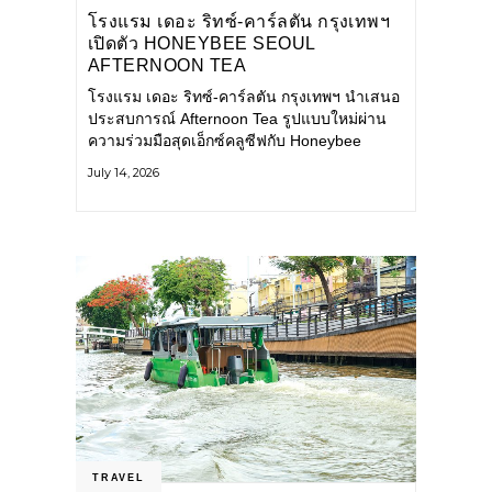
โรงแรม เดอะ ริทซ์-คาร์ลตัน กรุงเทพฯ
เปิดตัว HONEYBEE SEOUL
AFTERNOON TEA
COLLABORATION ณ คาเลโอ
โรงแรม เดอะ ริทซ์-คาร์ลตัน กรุงเทพฯ นำเสนอ
(CALEŌ) ชวนสัมผัสเสน่ห์ของขนม
ประสบการณ์ Afternoon Tea รูปแบบใหม่ผ่าน
หวานร่วมสมัยจากกรุงโซล
ความร่วมมือสุดเอ็กซ์คลูซีฟกับ Honeybee
Seoul คาเฟ่ขนมหวานสไตล์ฝรั่งเศสร่วมสมัยชื่อ
July 14, 2026
ดังจากกรุงโซล นำโดยเชฟอึนจอง
TRAVEL