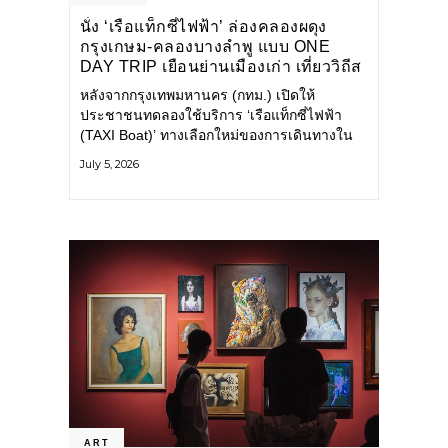
นั่ง ‘เรือแท็กซี่ไฟฟ้า’ ล่องคลองผดุง
กรุงเกษม-คลองบางลำพู แบบ ONE
DAY TRIP เยือนย่านเมืองเก่า เที่ยววิถีส
โลว์ไลฟ์แบบรักษ์โลก
หลังจากกรุงเทพมหานคร (กทม.) เปิดให้
ประชาชนทดลองใช้บริการ ‘เรือแท็กซี่ไฟฟ้า
(TAXI Boat)’ ทางเลือกใหม่ของการเดินทางใน
เมืองที่สะดวก สะอาด และเป็นมิตรกับสิ่ง
July 5, 2026
แวดล้อม ผ่านแอปพลิเคชัน MuvMi (มูฟมี)
ART