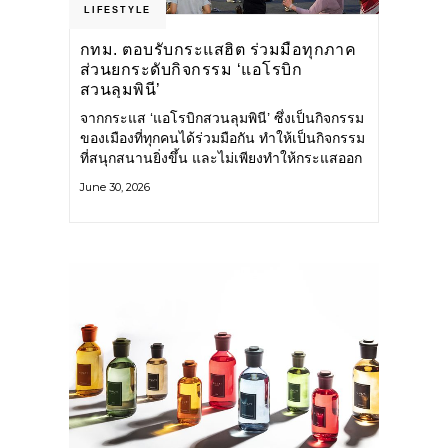
LIFESTYLE
กทม. ตอบรับกระแสฮิต ร่วมมือทุกภาค
ส่วนยกระดับกิจกรรม ‘แอโรบิก
สวนลุมพินี’
จากกระแส ‘แอโรบิกสวนลุมพินี’ ซึ่งเป็นกิจกรรม
ของเมืองที่ทุกคนได้ร่วมมือกัน ทำให้เป็นกิจกรรม
ที่สนุกสนานยิ่งขึ้น และไม่เพียงทำให้กระแสออก
กำลังกายในกรุงเทพฯ คึกคักขึ้นเท่านั้น แต่ยัง
June 30, 2026
กระจายไปยังหลายพื้นที่ของประเทศที่อยากออก
กำลังกาย เต้นแอโรบิกสนุกแบบสวนลุมพินี ทั้งนี้
กรุงเทพมหานคร (กทม.) ยังวางแผนขยาย
กิจกรรมนี้ไปสู่สวนสาธารณะต่าง