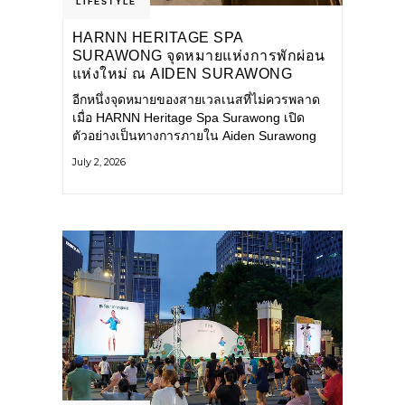
LIFESTYLE
HARNN HERITAGE SPA
SURAWONG จุดหมายแห่งการพักผ่อน
แห่งใหม่ ณ AIDEN SURAWONG
BANGKOK
อีกหนึ่งจุดหมายของสายเวลเนสที่ไม่ควรพลาด
เมื่อ HARNN Heritage Spa Surawong เปิด
ตัวอย่างเป็นทางการภายใน Aiden Surawong
Bangkok พร้อมชวนทุกคนหลีกหนีความวุ่นวาย
July 2, 2026
ของเมืองใหญ่ มาสัมผัสประสบการณ์การพักผ่อน
ที่ผสานศาสตร์การบำบัดแบบไทยเข้ากับความ
ร่วมสมัยอย่างลงตัว สปาแห่งนี้ได้รับแรงบันดาล
ใจจากยุคฟื้นฟูศิลปวัฒนธรรมในสมัยรัชกาลที่