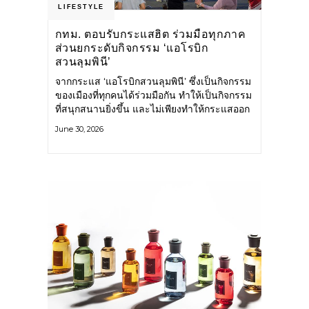
LIFESTYLE
กทม. ตอบรับกระแสฮิต ร่วมมือทุกภาค
ส่วนยกระดับกิจกรรม ‘แอโรบิก
สวนลุมพินี’
จากกระแส ‘แอโรบิกสวนลุมพินี’ ซึ่งเป็นกิจกรรม
ของเมืองที่ทุกคนได้ร่วมมือกัน ทำให้เป็นกิจกรรม
ที่สนุกสนานยิ่งขึ้น และไม่เพียงทำให้กระแสออก
กำลังกายในกรุงเทพฯ คึกคักขึ้นเท่านั้น แต่ยัง
June 30, 2026
กระจายไปยังหลายพื้นที่ของประเทศที่อยากออก
กำลังกาย เต้นแอโรบิกสนุกแบบสวนลุมพินี ทั้งนี้
กรุงเทพมหานคร (กทม.) ยังวางแผนขยาย
กิจกรรมนี้ไปสู่สวนสาธารณะต่าง