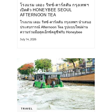
โรงแรม เดอะ ริทซ์-คาร์ลตัน กรุงเทพฯ
เปิดตัว HONEYBEE SEOUL
AFTERNOON TEA
COLLABORATION ณ คาเลโอ
โรงแรม เดอะ ริทซ์-คาร์ลตัน กรุงเทพฯ นำเสนอ
(CALEŌ) ชวนสัมผัสเสน่ห์ของขนม
ประสบการณ์ Afternoon Tea รูปแบบใหม่ผ่าน
หวานร่วมสมัยจากกรุงโซล
ความร่วมมือสุดเอ็กซ์คลูซีฟกับ Honeybee
Seoul คาเฟ่ขนมหวานสไตล์ฝรั่งเศสร่วมสมัยชื่อ
July 14, 2026
ดังจากกรุงโซล นำโดยเชฟอึนจอง
TRAVEL