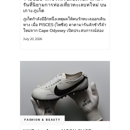
รันที่นิยามการท่องเที่ยวทะเลบทใหม่ บน
เกาะภูเก็ต
ภูเก็ตกำลังมีอีกหนึ่งเหตุผลให้คนรักทะเลออกเดิน
ทาง เมื่อ PISCES (ไพซีส) คาตามารันลักชัวรีลำ
ใหม่จาก Cape Odyssey เปิดประสบการณ์ล่อง
เรือสู่ทะเลอันดามันและอ่าวพังงาในมุมที่ต่างออก
July 20, 2026
ไป ผสานความสะดวกสบายแบบโรงแรมระดับ
ลักชัวรีเข้ากับเสน่ห์ของธรรมชาติ จนทุกช่วง
เวลาบนเรือกลายเป็นส่วนหนึ่งของการเดินทาง
ทั้งงานบริการ สิ่งอำนวยความสะดวก
FASHION & BEAUTY