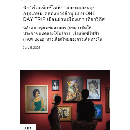
นั่ง ‘เรือแท็กซี่ไฟฟ้า’ ล่องคลองผดุง
กรุงเกษม-คลองบางลำพู แบบ ONE
DAY TRIP เยือนย่านเมืองเก่า เที่ยววิถีส
โลว์ไลฟ์แบบรักษ์โลก
หลังจากกรุงเทพมหานคร (กทม.) เปิดให้
ประชาชนทดลองใช้บริการ ‘เรือแท็กซี่ไฟฟ้า
(TAXI Boat)’ ทางเลือกใหม่ของการเดินทางใน
เมืองที่สะดวก สะอาด และเป็นมิตรกับสิ่ง
July 5, 2026
แวดล้อม ผ่านแอปพลิเคชัน MuvMi (มูฟมี)
ART