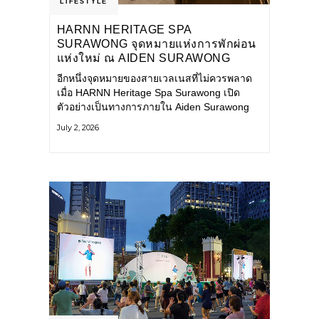
LIFESTYLE
HARNN HERITAGE SPA
SURAWONG จุดหมายแห่งการพักผ่อน
แห่งใหม่ ณ AIDEN SURAWONG
BANGKOK
อีกหนึ่งจุดหมายของสายเวลเนสที่ไม่ควรพลาด
เมื่อ HARNN Heritage Spa Surawong เปิด
ตัวอย่างเป็นทางการภายใน Aiden Surawong
Bangkok พร้อมชวนทุกคนหลีกหนีความวุ่นวาย
July 2, 2026
ของเมืองใหญ่ มาสัมผัสประสบการณ์การพักผ่อน
ที่ผสานศาสตร์การบำบัดแบบไทยเข้ากับความ
ร่วมสมัยอย่างลงตัว สปาแห่งนี้ได้รับแรงบันดาล
ใจจากยุคฟื้นฟูศิลปวัฒนธรรมในสมัยรัชกาลที่