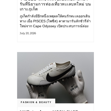
รันที่นิยามการท่องเที่ยวทะเลบทใหม่ บน
เกาะภูเก็ต
ภูเก็ตกำลังมีอีกหนึ่งเหตุผลให้คนรักทะเลออกเดิน
ทาง เมื่อ PISCES (ไพซีส) คาตามารันลักชัวรีลำ
ใหม่จาก Cape Odyssey เปิดประสบการณ์ล่อง
เรือสู่ทะเลอันดามันและอ่าวพังงาในมุมที่ต่างออก
July 20, 2026
ไป ผสานความสะดวกสบายแบบโรงแรมระดับ
ลักชัวรีเข้ากับเสน่ห์ของธรรมชาติ จนทุกช่วง
เวลาบนเรือกลายเป็นส่วนหนึ่งของการเดินทาง
ทั้งงานบริการ สิ่งอำนวยความสะดวก
FASHION & BEAUTY