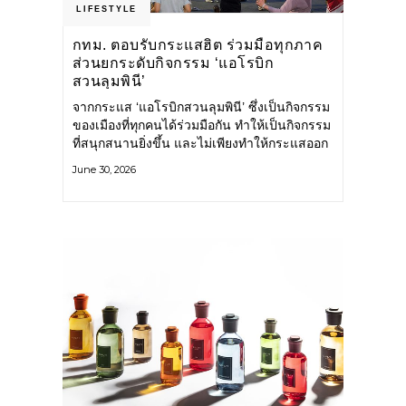
LIFESTYLE
กทม. ตอบรับกระแสฮิต ร่วมมือทุกภาค
ส่วนยกระดับกิจกรรม ‘แอโรบิก
สวนลุมพินี’
จากกระแส ‘แอโรบิกสวนลุมพินี’ ซึ่งเป็นกิจกรรม
ของเมืองที่ทุกคนได้ร่วมมือกัน ทำให้เป็นกิจกรรม
ที่สนุกสนานยิ่งขึ้น และไม่เพียงทำให้กระแสออก
กำลังกายในกรุงเทพฯ คึกคักขึ้นเท่านั้น แต่ยัง
June 30, 2026
กระจายไปยังหลายพื้นที่ของประเทศที่อยากออก
กำลังกาย เต้นแอโรบิกสนุกแบบสวนลุมพินี ทั้งนี้
กรุงเทพมหานคร (กทม.) ยังวางแผนขยาย
กิจกรรมนี้ไปสู่สวนสาธารณะต่าง