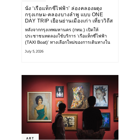
นั่ง ‘เรือแท็กซี่ไฟฟ้า’ ล่องคลองผดุง
กรุงเกษม-คลองบางลำพู แบบ ONE
DAY TRIP เยือนย่านเมืองเก่า เที่ยววิถีส
โลว์ไลฟ์แบบรักษ์โลก
หลังจากกรุงเทพมหานคร (กทม.) เปิดให้
ประชาชนทดลองใช้บริการ ‘เรือแท็กซี่ไฟฟ้า
(TAXI Boat)’ ทางเลือกใหม่ของการเดินทางใน
เมืองที่สะดวก สะอาด และเป็นมิตรกับสิ่ง
July 5, 2026
แวดล้อม ผ่านแอปพลิเคชัน MuvMi (มูฟมี)
ART