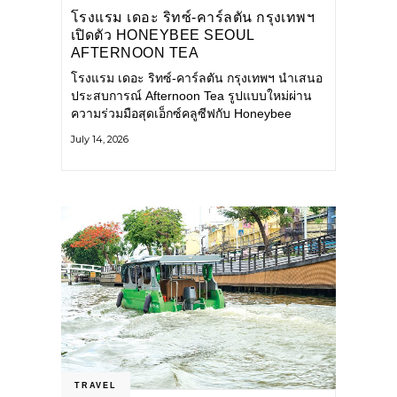
โรงแรม เดอะ ริทซ์-คาร์ลตัน กรุงเทพฯ
เปิดตัว HONEYBEE SEOUL
AFTERNOON TEA
COLLABORATION ณ คาเลโอ
โรงแรม เดอะ ริทซ์-คาร์ลตัน กรุงเทพฯ นำเสนอ
(CALEŌ) ชวนสัมผัสเสน่ห์ของขนม
ประสบการณ์ Afternoon Tea รูปแบบใหม่ผ่าน
หวานร่วมสมัยจากกรุงโซล
ความร่วมมือสุดเอ็กซ์คลูซีฟกับ Honeybee
Seoul คาเฟ่ขนมหวานสไตล์ฝรั่งเศสร่วมสมัยชื่อ
July 14, 2026
ดังจากกรุงโซล นำโดยเชฟอึนจอง
TRAVEL