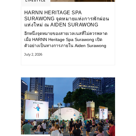
LIFESTYLE
HARNN HERITAGE SPA
SURAWONG จุดหมายแห่งการพักผ่อน
แห่งใหม่ ณ AIDEN SURAWONG
BANGKOK
อีกหนึ่งจุดหมายของสายเวลเนสที่ไม่ควรพลาด
เมื่อ HARNN Heritage Spa Surawong เปิด
ตัวอย่างเป็นทางการภายใน Aiden Surawong
Bangkok พร้อมชวนทุกคนหลีกหนีความวุ่นวาย
July 2, 2026
ของเมืองใหญ่ มาสัมผัสประสบการณ์การพักผ่อน
ที่ผสานศาสตร์การบำบัดแบบไทยเข้ากับความ
ร่วมสมัยอย่างลงตัว สปาแห่งนี้ได้รับแรงบันดาล
ใจจากยุคฟื้นฟูศิลปวัฒนธรรมในสมัยรัชกาลที่