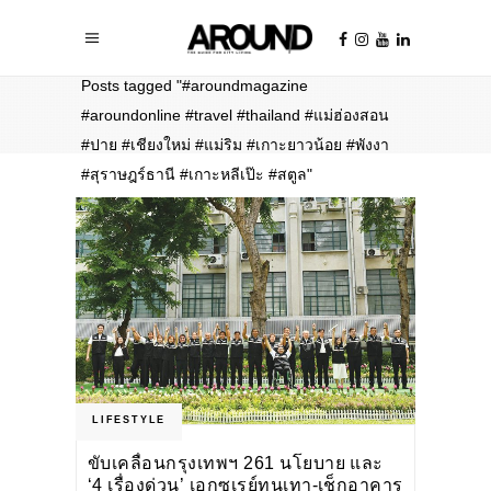
Home
/
Posts tagged "#aroundmagazine
#aroundonline #travel #thailand #แม่ฮ่องสอน
#ปาย #เชียงใหม่ #แม่ริม #เกาะยาวน้อย #พังงา
#สุราษฎร์ธานี #เกาะหลีเป๊ะ #สตูล"
LIFESTYLE
ขับเคลื่อนกรุงเทพฯ 261 นโยบาย และ
‘4 เรื่องด่วน’ เอกซเรย์ทุนเทา-เช็กอาคาร