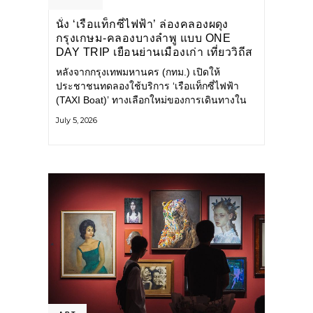
นั่ง ‘เรือแท็กซี่ไฟฟ้า’ ล่องคลองผดุง
กรุงเกษม-คลองบางลำพู แบบ ONE
DAY TRIP เยือนย่านเมืองเก่า เที่ยววิถีส
โลว์ไลฟ์แบบรักษ์โลก
หลังจากกรุงเทพมหานคร (กทม.) เปิดให้
ประชาชนทดลองใช้บริการ ‘เรือแท็กซี่ไฟฟ้า
(TAXI Boat)’ ทางเลือกใหม่ของการเดินทางใน
เมืองที่สะดวก สะอาด และเป็นมิตรกับสิ่ง
July 5, 2026
แวดล้อม ผ่านแอปพลิเคชัน MuvMi (มูฟมี)