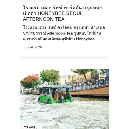
โรงแรม เดอะ ริทซ์-คาร์ลตัน กรุงเทพฯ
เปิดตัว HONEYBEE SEOUL
AFTERNOON TEA
COLLABORATION ณ คาเลโอ
โรงแรม เดอะ ริทซ์-คาร์ลตัน กรุงเทพฯ นำเสนอ
(CALEŌ) ชวนสัมผัสเสน่ห์ของขนม
ประสบการณ์ Afternoon Tea รูปแบบใหม่ผ่าน
หวานร่วมสมัยจากกรุงโซล
ความร่วมมือสุดเอ็กซ์คลูซีฟกับ Honeybee
Seoul คาเฟ่ขนมหวานสไตล์ฝรั่งเศสร่วมสมัยชื่อ
July 14, 2026
ดังจากกรุงโซล นำโดยเชฟอึนจอง
TRAVEL