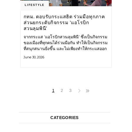
LIFESTYLE
กทม. ตอบรับกระแสฮิต ร่วมมือทุกภาค
ส่วนยกระดับกิจกรรม ‘แอโรบิก
สวนลุมพินี’
จากกระแส ‘แอโรบิกสวนลุมพินี’ ซึ่งเป็นกิจกรรม
ของเมืองที่ทุกคนได้ร่วมมือกัน ทำให้เป็นกิจกรรม
ที่สนุกสนานยิ่งขึ้น และไม่เพียงทำให้กระแสออก
กำลังกายในกรุงเทพฯ คึกคักขึ้นเท่านั้น แต่ยัง
June 30, 2026
กระจายไปยังหลายพื้นที่ของประเทศที่อยากออก
กำลังกาย เต้นแอโรบิกสนุกแบบสวนลุมพินี ทั้งนี้
กรุงเทพมหานคร (กทม.) ยังวางแผนขยาย
กิจกรรมนี้ไปสู่สวนสาธารณะต่าง
1
2
3
CATEGORIES