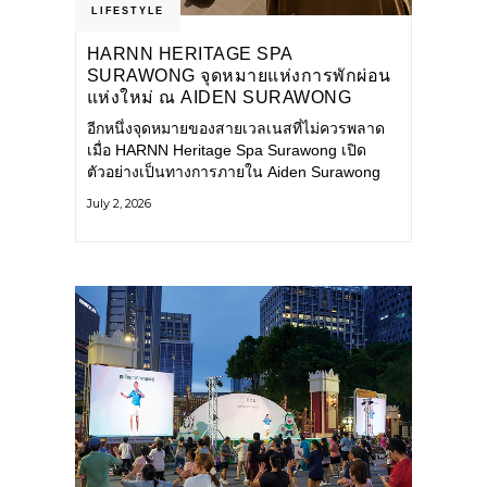
LIFESTYLE
HARNN HERITAGE SPA
SURAWONG จุดหมายแห่งการพักผ่อน
แห่งใหม่ ณ AIDEN SURAWONG
BANGKOK
อีกหนึ่งจุดหมายของสายเวลเนสที่ไม่ควรพลาด
เมื่อ HARNN Heritage Spa Surawong เปิด
ตัวอย่างเป็นทางการภายใน Aiden Surawong
Bangkok พร้อมชวนทุกคนหลีกหนีความวุ่นวาย
July 2, 2026
ของเมืองใหญ่ มาสัมผัสประสบการณ์การพักผ่อน
ที่ผสานศาสตร์การบำบัดแบบไทยเข้ากับความ
ร่วมสมัยอย่างลงตัว สปาแห่งนี้ได้รับแรงบันดาล
ใจจากยุคฟื้นฟูศิลปวัฒนธรรมในสมัยรัชกาลที่