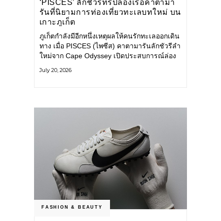
‘PISCES’ ลักชัวรีทริปล่องเรือคาตามา
รันที่นิยามการท่องเที่ยวทะเลบทใหม่ บน
เกาะภูเก็ต
ภูเก็ตกำลังมีอีกหนึ่งเหตุผลให้คนรักทะเลออกเดิน
ทาง เมื่อ PISCES (ไพซีส) คาตามารันลักชัวรีลำ
ใหม่จาก Cape Odyssey เปิดประสบการณ์ล่อง
เรือสู่ทะเลอันดามันและอ่าวพังงาในมุมที่ต่างออก
July 20, 2026
ไป ผสานความสะดวกสบายแบบโรงแรมระดับ
ลักชัวรีเข้ากับเสน่ห์ของธรรมชาติ จนทุกช่วง
เวลาบนเรือกลายเป็นส่วนหนึ่งของการเดินทาง
ทั้งงานบริการ สิ่งอำนวยความสะดวก
FASHION & BEAUTY