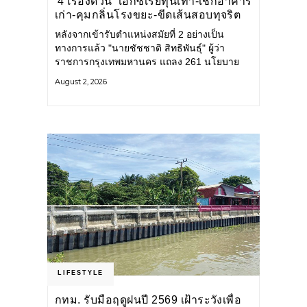
‘4 เรื่องด่วน’ เอกซเรย์ทุนเทา-เช็กอาคาร
เก่า-คุมกลิ่นโรงขยะ-ขีดเส้นสอบทุจริต
หลังจากเข้ารับตำแหน่งสมัยที่ 2 อย่างเป็น
ทางการแล้ว "นายชัชชาติ สิทธิพันธุ์" ผู้ว่า
ราชการกรุงเทพมหานคร แถลง 261 นโยบาย
พัฒนาเมืองต่อเนื่อง แปลงนโยบายสู่แผน
August 2, 2026
ยุทธศาสตร์ จัดทำตัวชี้วัด
LIFESTYLE
กทม. รับมือฤดูฝนปี 2569 เฝ้าระวังเพื่อ