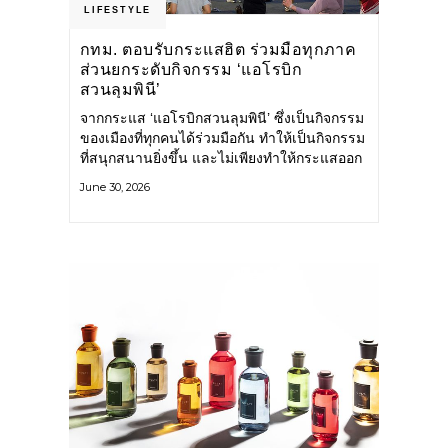
LIFESTYLE
กทม. ตอบรับกระแสฮิต ร่วมมือทุกภาค
ส่วนยกระดับกิจกรรม ‘แอโรบิก
สวนลุมพินี’
จากกระแส ‘แอโรบิกสวนลุมพินี’ ซึ่งเป็นกิจกรรม
ของเมืองที่ทุกคนได้ร่วมมือกัน ทำให้เป็นกิจกรรม
ที่สนุกสนานยิ่งขึ้น และไม่เพียงทำให้กระแสออก
กำลังกายในกรุงเทพฯ คึกคักขึ้นเท่านั้น แต่ยัง
June 30, 2026
กระจายไปยังหลายพื้นที่ของประเทศที่อยากออก
กำลังกาย เต้นแอโรบิกสนุกแบบสวนลุมพินี ทั้งนี้
กรุงเทพมหานคร (กทม.) ยังวางแผนขยาย
กิจกรรมนี้ไปสู่สวนสาธารณะต่าง