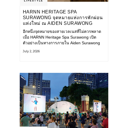
LIFESTYLE
HARNN HERITAGE SPA
SURAWONG จุดหมายแห่งการพักผ่อน
แห่งใหม่ ณ AIDEN SURAWONG
BANGKOK
อีกหนึ่งจุดหมายของสายเวลเนสที่ไม่ควรพลาด
เมื่อ HARNN Heritage Spa Surawong เปิด
ตัวอย่างเป็นทางการภายใน Aiden Surawong
Bangkok พร้อมชวนทุกคนหลีกหนีความวุ่นวาย
July 2, 2026
ของเมืองใหญ่ มาสัมผัสประสบการณ์การพักผ่อน
ที่ผสานศาสตร์การบำบัดแบบไทยเข้ากับความ
ร่วมสมัยอย่างลงตัว สปาแห่งนี้ได้รับแรงบันดาล
ใจจากยุคฟื้นฟูศิลปวัฒนธรรมในสมัยรัชกาลที่