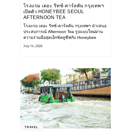
โรงแรม เดอะ ริทซ์-คาร์ลตัน กรุงเทพฯ
เปิดตัว HONEYBEE SEOUL
AFTERNOON TEA
COLLABORATION ณ คาเลโอ
โรงแรม เดอะ ริทซ์-คาร์ลตัน กรุงเทพฯ นำเสนอ
(CALEŌ) ชวนสัมผัสเสน่ห์ของขนม
ประสบการณ์ Afternoon Tea รูปแบบใหม่ผ่าน
หวานร่วมสมัยจากกรุงโซล
ความร่วมมือสุดเอ็กซ์คลูซีฟกับ Honeybee
Seoul คาเฟ่ขนมหวานสไตล์ฝรั่งเศสร่วมสมัยชื่อ
July 14, 2026
ดังจากกรุงโซล นำโดยเชฟอึนจอง
TRAVEL