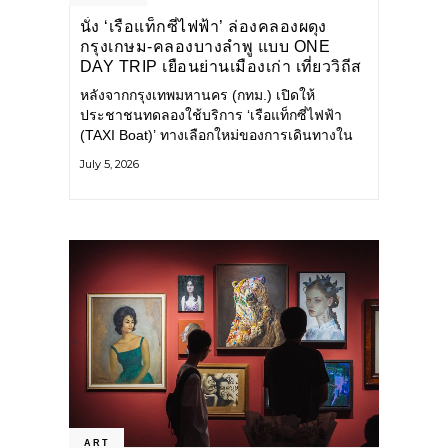
นั่ง ‘เรือแท็กซี่ไฟฟ้า’ ล่องคลองผดุง
กรุงเกษม-คลองบางลำพู แบบ ONE
DAY TRIP เยือนย่านเมืองเก่า เที่ยววิถีส
โลว์ไลฟ์แบบรักษ์โลก
หลังจากกรุงเทพมหานคร (กทม.) เปิดให้
ประชาชนทดลองใช้บริการ ‘เรือแท็กซี่ไฟฟ้า
(TAXI Boat)’ ทางเลือกใหม่ของการเดินทางใน
เมืองที่สะดวก สะอาด และเป็นมิตรกับสิ่ง
July 5, 2026
แวดล้อม ผ่านแอปพลิเคชัน MuvMi (มูฟมี)
ART