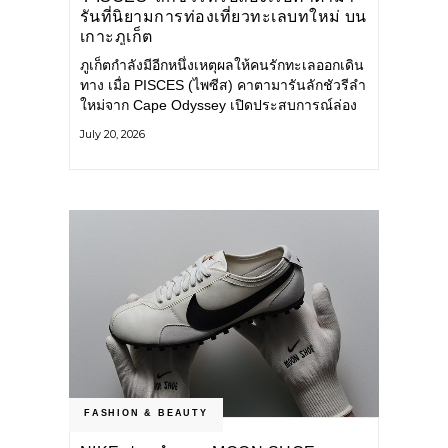
รันที่นิยามการท่องเที่ยวทะเลบทใหม่ บน
เกาะภูเก็ต
ภูเก็ตกำลังมีอีกหนึ่งเหตุผลให้คนรักทะเลออกเดิน
ทาง เมื่อ PISCES (ไพซีส) คาตามารันลักชัวรีลำ
ใหม่จาก Cape Odyssey เปิดประสบการณ์ล่อง
เรือสู่ทะเลอันดามันและอ่าวพังงาในมุมที่ต่างออก
July 20, 2026
ไป ผสานความสะดวกสบายแบบโรงแรมระดับ
ลักชัวรีเข้ากับเสน่ห์ของธรรมชาติ จนทุกช่วง
เวลาบนเรือกลายเป็นส่วนหนึ่งของการเดินทาง
ทั้งงานบริการ สิ่งอำนวยความสะดวก
FASHION & BEAUTY