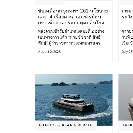
ขับเคลื่อนกรุงเทพฯ 261 นโยบาย
กทม. 
และ ‘4 เรื่องด่วน’ เอกซเรย์ทุน
ระวั
เทา-เช็กอาคารเก่า-คุมกลิ่นโรง
ขยะ-ขีดเส้นสอบทุจริต
หลังจากเข้ารับตำแหน่งสมัยที่ 2 อย่าง
จากปร
เป็นทางการแล้ว "นายชัชชาติ สิทธิ
วันที
พันธุ์" ผู้ว่าราชการกรุงเทพมหานคร
เริ่มเ
แถลง 261 นโยบาย พัฒนาเมืองต่อเนื่อง
กรุงเ
August 2, 2026
July 25
แปลงนโยบายสู่แผนยุทธศาสตร์ จัด
รับมื
ทำตัวชี้วัด
โครงส
LIFESTYLE
,
NEWS & UPDATE
FASH