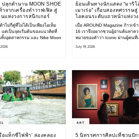
E ปลุกตำนาน MOON SHOE
ย้อนเส้นทางนักแสดง “มาริโอ
้าจากเครื่องทำวาฟเฟิล สู่
เมาเร่อ” เกือบสองทศวรรษสู่
นแห่งวงการสนีกเกอร์
ไอคอนระดับแถวหน้าแห่งว
บันเทิงไทย
้าไม่กี่คู่ที่ไม่ได้เป็นเพียงไอเท็ม
เมื่อ AROUND Magazine ก้าวเข้าสู่
 แต่เป็นจุดเริ่มต้นของแนวคิดที่
16 เราจึงอยากชวนผู้อ่านค้นหาค
ยนทั้งอุตสาหกรรม และ Nike Moon
หมายของคำว่า Iconic ผ่านผู้คนที่
ือหนึ่งในนั้น รองเท้าระดับ
ไปพร้อมกับกาลเวลา และยังคงรัก
, 2026
July 19, 2026
ี่ถือกำเนิดเมื่อกว่าครึ่งศตวรรษ
ตนไว้อย่างมั่นคง หนึ่งในนั้นคือ มา
ำลังกลับมาอีกครั้ง พร้อมพาเรื่อง
เมาเร่อ
่งนวัตกรรมจากอดีตมาสู่โลก
นร่วมสมัย ถ่ายทอดดีเอ็นเอของ
EL
ART
‘เรือแท็กซี่ไฟฟ้า’ ล่องคลอง
5 นิทรรศการศิลปะที่ชวนปัก