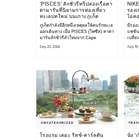
‘PISCES’ ลักชัวรีทริปล่องเรือคา
NIK
ตามารันที่นิยามการท่องเที่ยว
รองเท
ทะเลบทใหม่ บนเกาะภูเก็ต
ไอคอ
ภูเก็ตกำลังมีอีกหนึ่งเหตุผลให้คนรักทะเล
มีรองเท
ออกเดินทาง เมื่อ PISCES (ไพซีส) คาตา
แฟชั่น
มารันลักชัวรีลำใหม่จาก Cape
เปลี่
Odyssey เปิดประสบการณ์ล่องเรือสู่
Shoe ค
July 20, 2026
July 19
ทะเลอันดามันและอ่าวพังงาในมุมที่ต่าง
ไอคอนท
ออกไป ผสานความสะดวกสบายแบบ
ก่อน ก
โรงแรมระดับลักชัวรีเข้ากับเสน่ห์ของ
ราวแห
ธรรมชาติ จนทุกช่วงเวลาบนเรือกลาย
แฟชั่
เป็นส่วนหนึ่งของการเดินทาง ทั้งงาน
Nike
บริการ สิ่งอำนวยความสะดวก
UNCATEGORIZED
TRAV
โรงแรม เดอะ ริทซ์-คาร์ลตัน
นั่ง 