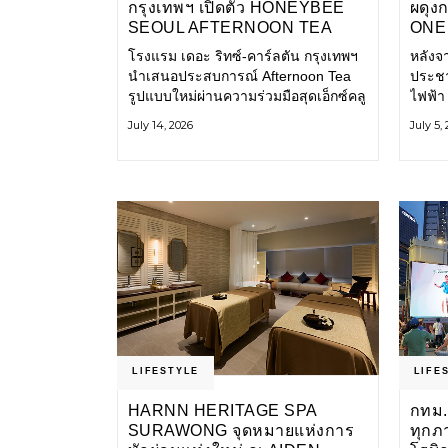
กรุงเทพฯ เปิดตัว HONEYBEE
ผดุง
SEOUL AFTERNOON TEA
ONE 
COLLABORATION ณ คาเลโอ
เก่า 
โรงแรม เดอะ ริทซ์-คาร์ลตัน กรุงเทพฯ
หลังจ
(CALEŌ) ชวนสัมผัสเสน่ห์ของ
โ
นำเสนอประสบการณ์ Afternoon Tea
ประชา
ขนมหวานร่วมสมัยจากกรุงโซล
รูปแบบใหม่ผ่านความร่วมมือสุดเอ็กซ์คลู
ไฟฟ้า
ซีฟกับ Honeybee Seoul คาเฟ่ขนม
การเด
July 14, 2026
July 5,
หวานสไตล์ฝรั่งเศสร่วมสมัยชื่อดังจาก
และเป็
กรุงโซล นำโดยเชฟอึนจอง
แอปพล
LIFESTYLE
LIFE
HARNN HERITAGE SPA
กทม.
SURAWONG จุดหมายแห่งการ
ทุกภ