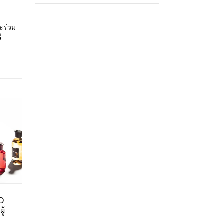
ะร่วม
่
สดง:
ศการ
O
ู้