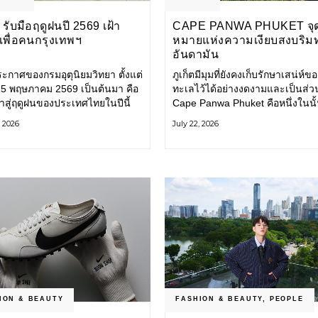
รับมือฤดูฝนปี 2569 เฝ้า
CAPE PANWA PHUKET จุ
งเพื่อคนกรุงเทพฯ
หมายแห่งความเงียบสงบริม
อันดามัน
ะกาศของกรมอุตุนิยมวิทยา ตั้งแต่
ภูเก็ตมีมุมที่ยังคงเก็บรักษาเสน่ห์ข
่ 15 พฤษภาคม 2569 เป็นต้นมา คือ
ทะเลไว้ได้อย่างงดงามและเป็นส่ว
ข้าสู่ฤดูฝนของประเทศไทยในปีนี้
Cape Panwa Phuket คือหนึ่งในนั
ทพมหานคร (กทม.) เตรียมพร้อม
โรงแรมลักชัวรีแห่งแรกของเครือ
, 2026
July 22, 2026
อน้ำท่วม และเดินหน้าพัฒนา
& Kantary Hotels ตั้งอยู่บนแหลม
ร้างพื้นฐาน
ทางตะวันออกเฉียงใต้ของเกาะภูเก
ION & BEAUTY
FASHION & BEAUTY
,
PEOPLE