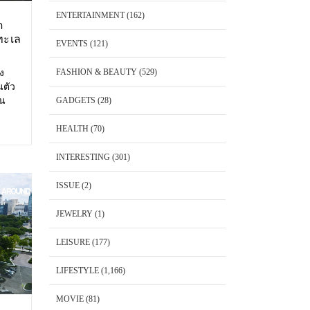
ENTERTAINMENT
(162)
ด
ทะเล
EVENTS
(121)
FASHION & BEAUTY
(529)
อง
นตัว
้น
GADGETS
(28)
 Cape
พันวา
HEALTH
(70)
็ต
INTERESTING
(301)
ISSUE
(2)
JEWELRY
(1)
LEISURE
(177)
LIFESTYLE
(1,166)
MOVIE
(81)