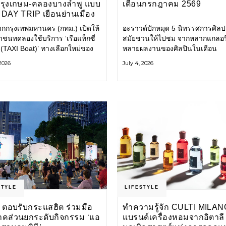
กรุงเกษม-คลองบางลำพู แบบ
เดือนกรกฎาคม 2569
DAY TRIP เยือนย่านเมือง
เที่ยววิถีสโลว์ไลฟ์แบบรักษ์
ากกรุงเทพมหานคร (กทม.) เปิดให้
อะราวด์ปักหมุด 5 นิทรรศการศิลป
ลก
ชนทดลองใช้บริการ ‘เรือแท็กซี่
สมัยชวนให้ไปชม จากหลากแกลอรี
 (TAXI Boat)’ ทางเลือกใหม่ของ
หลายผลงานของศิลปินในเดือน
ินทางในเมืองที่สะดวก สะอาด
กรกฎาคมนี้ ANONYMOUS จัดแ
 2026
July 4, 2026
นมิตรกับสิ่งแวดล้อม ผ่าน
วันนี้ – 16 สิงหาคม 2569 นิทรร
ิเคชัน MuvMi (มูฟมี)
กลุ่ม Anonymous โดยมี นิ่ม
STYLE
LIFESTYLE
 ตอบรับกระแสฮิต ร่วมมือ
ทำความรู้จัก CULTI MILAN
าคส่วนยกระดับกิจกรรม ‘แอ
แบรนด์เครื่องหอมจากอิตาลี ผ