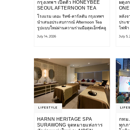
กรุงเทพฯ เปิดตัว HONEYBEE
ผดุง
SEOUL AFTERNOON TEA
ONE 
COLLABORATION ณ คาเลโอ
เก่า 
โรงแรม เดอะ ริทซ์-คาร์ลตัน กรุงเทพฯ
หลังจ
(CALEŌ) ชวนสัมผัสเสน่ห์ของ
โ
นำเสนอประสบการณ์ Afternoon Tea
ประชา
ขนมหวานร่วมสมัยจากกรุงโซล
รูปแบบใหม่ผ่านความร่วมมือสุดเอ็กซ์คลู
ไฟฟ้า
ซีฟกับ Honeybee Seoul คาเฟ่ขนม
การเด
July 14, 2026
July 5,
หวานสไตล์ฝรั่งเศสร่วมสมัยชื่อดังจาก
และเป็
กรุงโซล นำโดยเชฟอึนจอง
แอปพล
LIFESTYLE
LIFE
HARNN HERITAGE SPA
กทม.
SURAWONG จุดหมายแห่งการ
ทุกภ