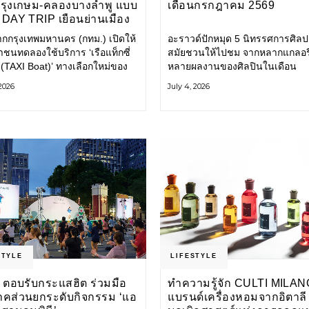
กรุงเกษม-คลองบางลำพู แบบ
เดือนกรกฎาคม 2569
DAY TRIP เยือนย่านเมือง
เที่ยววิถีสโลว์ไลฟ์แบบรักษ์
ากกรุงเทพมหานคร (กทม.) เปิดให้
อะราวด์ปักหมุด 5 นิทรรศการศิลป
ลก
ชนทดลองใช้บริการ ‘เรือแท็กซี่
สมัยชวนให้ไปชม จากหลากแกลอรี
 (TAXI Boat)’ ทางเลือกใหม่ของ
หลายผลงานของศิลปินในเดือน
ินทางในเมืองที่สะดวก สะอาด
กรกฎาคมนี้ ANONYMOUS จัดแ
 2026
July 4, 2026
นมิตรกับสิ่งแวดล้อม ผ่าน
วันนี้ – 16 สิงหาคม 2569 นิทรร
ิเคชัน MuvMi (มูฟมี)
กลุ่ม Anonymous โดยมี นิ่ม
STYLE
LIFESTYLE
 ตอบรับกระแสฮิต ร่วมมือ
ทำความรู้จัก CULTI MILAN
าคส่วนยกระดับกิจกรรม ‘แอ
แบรนด์เครื่องหอมจากอิตาลี ผ