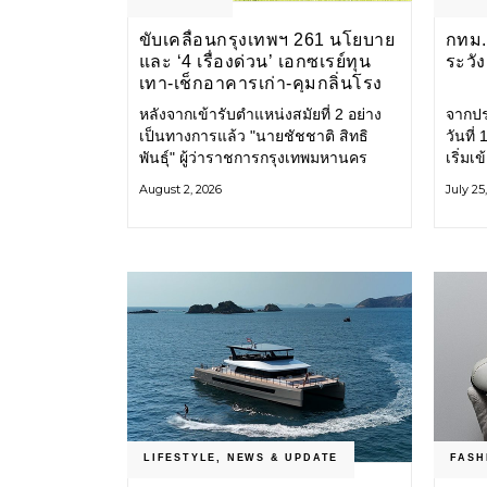
ขับเคลื่อนกรุงเทพฯ 261 นโยบาย
กทม. 
และ ‘4 เรื่องด่วน’ เอกซเรย์ทุน
ระวั
เทา-เช็กอาคารเก่า-คุมกลิ่นโรง
ขยะ-ขีดเส้นสอบทุจริต
หลังจากเข้ารับตำแหน่งสมัยที่ 2 อย่าง
จากปร
เป็นทางการแล้ว "นายชัชชาติ สิทธิ
วันที
พันธุ์" ผู้ว่าราชการกรุงเทพมหานคร
เริ่มเ
แถลง 261 นโยบาย พัฒนาเมืองต่อเนื่อง
กรุงเ
August 2, 2026
July 25
แปลงนโยบายสู่แผนยุทธศาสตร์ จัด
รับมื
ทำตัวชี้วัด
โครงส
LIFESTYLE
,
NEWS & UPDATE
FASH