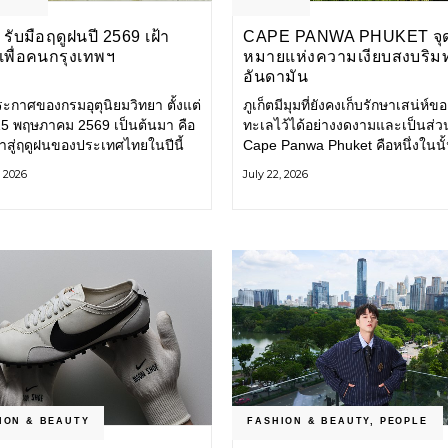
รับมือฤดูฝนปี 2569 เฝ้า
CAPE PANWA PHUKET จุ
งเพื่อคนกรุงเทพฯ
หมายแห่งความเงียบสงบริม
อันดามัน
ะกาศของกรมอุตุนิยมวิทยา ตั้งแต่
ภูเก็ตมีมุมที่ยังคงเก็บรักษาเสน่ห์ข
่ 15 พฤษภาคม 2569 เป็นต้นมา คือ
ทะเลไว้ได้อย่างงดงามและเป็นส่ว
ข้าสู่ฤดูฝนของประเทศไทยในปีนี้
Cape Panwa Phuket คือหนึ่งในนั
ทพมหานคร (กทม.) เตรียมพร้อม
โรงแรมลักชัวรีแห่งแรกของเครือ
, 2026
July 22, 2026
อน้ำท่วม และเดินหน้าพัฒนา
& Kantary Hotels ตั้งอยู่บนแหลม
ร้างพื้นฐาน
ทางตะวันออกเฉียงใต้ของเกาะภูเก
ION & BEAUTY
FASHION & BEAUTY
,
PEOPLE