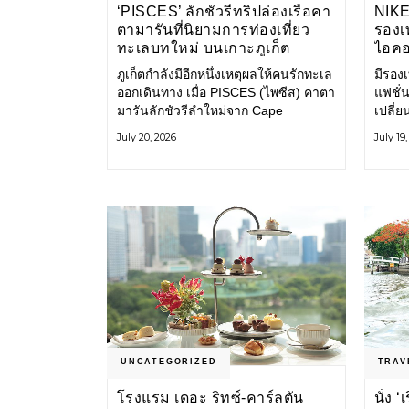
‘PISCES’ ลักชัวรีทริปล่องเรือคา
NIK
ตามารันที่นิยามการท่องเที่ยว
รองเท
ทะเลบทใหม่ บนเกาะภูเก็ต
ไอคอ
ภูเก็ตกำลังมีอีกหนึ่งเหตุผลให้คนรักทะเล
มีรองเท
ออกเดินทาง เมื่อ PISCES (ไพซีส) คาตา
แฟชั่น
มารันลักชัวรีลำใหม่จาก Cape
เปลี่
Odyssey เปิดประสบการณ์ล่องเรือสู่
Shoe ค
July 20, 2026
July 19
ทะเลอันดามันและอ่าวพังงาในมุมที่ต่าง
ไอคอนท
ออกไป ผสานความสะดวกสบายแบบ
ก่อน ก
โรงแรมระดับลักชัวรีเข้ากับเสน่ห์ของ
ราวแห
ธรรมชาติ จนทุกช่วงเวลาบนเรือกลาย
แฟชั่
เป็นส่วนหนึ่งของการเดินทาง ทั้งงาน
Nike
บริการ สิ่งอำนวยความสะดวก
UNCATEGORIZED
TRAV
โรงแรม เดอะ ริทซ์-คาร์ลตัน
นั่ง 