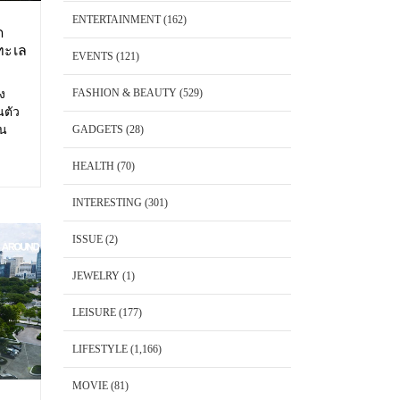
ENTERTAINMENT
(162)
ด
ทะเล
EVENTS
(121)
FASHION & BEAUTY
(529)
อง
นตัว
้น
GADGETS
(28)
 Cape
พันวา
HEALTH
(70)
็ต
INTERESTING
(301)
ISSUE
(2)
JEWELRY
(1)
LEISURE
(177)
LIFESTYLE
(1,166)
MOVIE
(81)