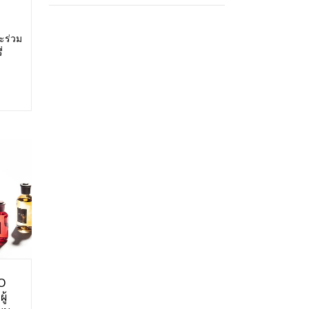
ะร่วม
่
สดง:
ศการ
O
ู้