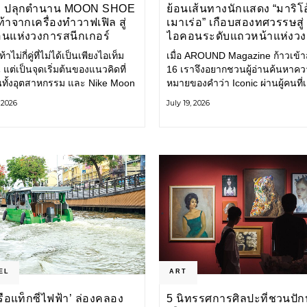
E ปลุกตำนาน MOON SHOE
ย้อนเส้นทางนักแสดง “มาริโอ
้าจากเครื่องทำวาฟเฟิล สู่
เมาเร่อ” เกือบสองทศวรรษสู่
นแห่งวงการสนีกเกอร์
ไอคอนระดับแถวหน้าแห่งว
บันเทิงไทย
้าไม่กี่คู่ที่ไม่ได้เป็นเพียงไอเท็ม
เมื่อ AROUND Magazine ก้าวเข้าสู่
 แต่เป็นจุดเริ่มต้นของแนวคิดที่
16 เราจึงอยากชวนผู้อ่านค้นหาค
ยนทั้งอุตสาหกรรม และ Nike Moon
หมายของคำว่า Iconic ผ่านผู้คนที่
ือหนึ่งในนั้น รองเท้าระดับ
ไปพร้อมกับกาลเวลา และยังคงรัก
, 2026
July 19, 2026
ี่ถือกำเนิดเมื่อกว่าครึ่งศตวรรษ
ตนไว้อย่างมั่นคง หนึ่งในนั้นคือ มา
ำลังกลับมาอีกครั้ง พร้อมพาเรื่อง
เมาเร่อ
่งนวัตกรรมจากอดีตมาสู่โลก
นร่วมสมัย ถ่ายทอดดีเอ็นเอของ
EL
ART
‘เรือแท็กซี่ไฟฟ้า’ ล่องคลอง
5 นิทรรศการศิลปะที่ชวนปัก