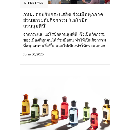
LIFESTYLE
กทม. ตอบรับกระแสฮิต ร่วมมือทุกภาค
ส่วนยกระดับกิจกรรม ‘แอโรบิก
สวนลุมพินี’
จากกระแส ‘แอโรบิกสวนลุมพินี’ ซึ่งเป็นกิจกรรม
ของเมืองที่ทุกคนได้ร่วมมือกัน ทำให้เป็นกิจกรรม
ที่สนุกสนานยิ่งขึ้น และไม่เพียงทำให้กระแสออก
กำลังกายในกรุงเทพฯ คึกคักขึ้นเท่านั้น แต่ยัง
June 30, 2026
กระจายไปยังหลายพื้นที่ของประเทศที่อยากออก
กำลังกาย เต้นแอโรบิกสนุกแบบสวนลุมพินี ทั้งนี้
กรุงเทพมหานคร (กทม.) ยังวางแผนขยาย
กิจกรรมนี้ไปสู่สวนสาธารณะต่าง