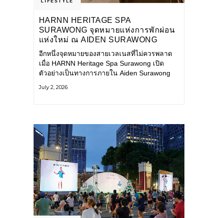
LIFESTYLE
HARNN HERITAGE SPA
SURAWONG จุดหมายแห่งการพักผ่อน
แห่งใหม่ ณ AIDEN SURAWONG
BANGKOK
อีกหนึ่งจุดหมายของสายเวลเนสที่ไม่ควรพลาด
เมื่อ HARNN Heritage Spa Surawong เปิด
ตัวอย่างเป็นทางการภายใน Aiden Surawong
Bangkok พร้อมชวนทุกคนหลีกหนีความวุ่นวาย
July 2, 2026
ของเมืองใหญ่ มาสัมผัสประสบการณ์การพักผ่อน
ที่ผสานศาสตร์การบำบัดแบบไทยเข้ากับความ
ร่วมสมัยอย่างลงตัว สปาแห่งนี้ได้รับแรงบันดาล
ใจจากยุคฟื้นฟูศิลปวัฒนธรรมในสมัยรัชกาลที่