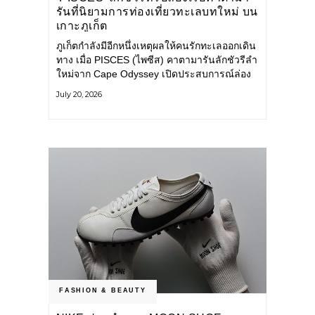
รันที่นิยามการท่องเที่ยวทะเลบทใหม่ บน
เกาะภูเก็ต
ภูเก็ตกำลังมีอีกหนึ่งเหตุผลให้คนรักทะเลออกเดิน
ทาง เมื่อ PISCES (ไพซีส) คาตามารันลักชัวรีลำ
ใหม่จาก Cape Odyssey เปิดประสบการณ์ล่อง
เรือสู่ทะเลอันดามันและอ่าวพังงาในมุมที่ต่างออก
July 20, 2026
ไป ผสานความสะดวกสบายแบบโรงแรมระดับ
ลักชัวรีเข้ากับเสน่ห์ของธรรมชาติ จนทุกช่วง
เวลาบนเรือกลายเป็นส่วนหนึ่งของการเดินทาง
ทั้งงานบริการ สิ่งอำนวยความสะดวก
FASHION & BEAUTY