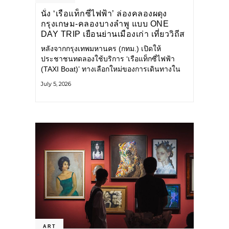
นั่ง ‘เรือแท็กซี่ไฟฟ้า’ ล่องคลองผดุง
กรุงเกษม-คลองบางลำพู แบบ ONE
DAY TRIP เยือนย่านเมืองเก่า เที่ยววิถีส
โลว์ไลฟ์แบบรักษ์โลก
หลังจากกรุงเทพมหานคร (กทม.) เปิดให้
ประชาชนทดลองใช้บริการ ‘เรือแท็กซี่ไฟฟ้า
(TAXI Boat)’ ทางเลือกใหม่ของการเดินทางใน
เมืองที่สะดวก สะอาด และเป็นมิตรกับสิ่ง
July 5, 2026
แวดล้อม ผ่านแอปพลิเคชัน MuvMi (มูฟมี)
ART