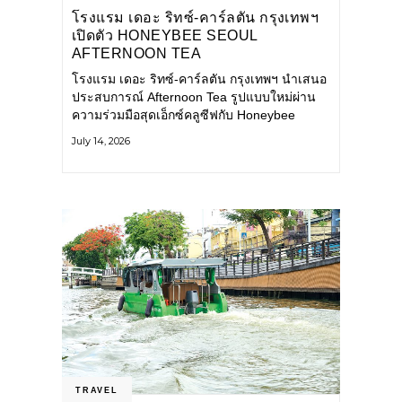
โรงแรม เดอะ ริทซ์-คาร์ลตัน กรุงเทพฯ
เปิดตัว HONEYBEE SEOUL
AFTERNOON TEA
COLLABORATION ณ คาเลโอ
โรงแรม เดอะ ริทซ์-คาร์ลตัน กรุงเทพฯ นำเสนอ
(CALEŌ) ชวนสัมผัสเสน่ห์ของขนม
ประสบการณ์ Afternoon Tea รูปแบบใหม่ผ่าน
หวานร่วมสมัยจากกรุงโซล
ความร่วมมือสุดเอ็กซ์คลูซีฟกับ Honeybee
Seoul คาเฟ่ขนมหวานสไตล์ฝรั่งเศสร่วมสมัยชื่อ
July 14, 2026
ดังจากกรุงโซล นำโดยเชฟอึนจอง
TRAVEL