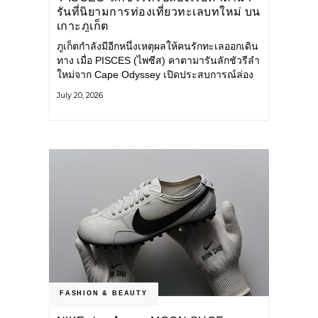
รันที่นิยามการท่องเที่ยวทะเลบทใหม่ บน
เกาะภูเก็ต
ภูเก็ตกำลังมีอีกหนึ่งเหตุผลให้คนรักทะเลออกเดิน
ทาง เมื่อ PISCES (ไพซีส) คาตามารันลักชัวรีลำ
ใหม่จาก Cape Odyssey เปิดประสบการณ์ล่อง
เรือสู่ทะเลอันดามันและอ่าวพังงาในมุมที่ต่างออก
July 20, 2026
ไป ผสานความสะดวกสบายแบบโรงแรมระดับ
ลักชัวรีเข้ากับเสน่ห์ของธรรมชาติ จนทุกช่วง
เวลาบนเรือกลายเป็นส่วนหนึ่งของการเดินทาง
ทั้งงานบริการ สิ่งอำนวยความสะดวก
FASHION & BEAUTY