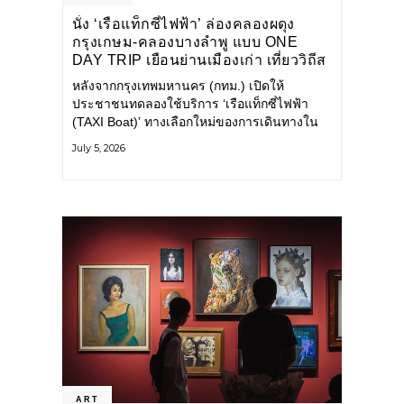
นั่ง ‘เรือแท็กซี่ไฟฟ้า’ ล่องคลองผดุง
กรุงเกษม-คลองบางลำพู แบบ ONE
DAY TRIP เยือนย่านเมืองเก่า เที่ยววิถีส
โลว์ไลฟ์แบบรักษ์โลก
หลังจากกรุงเทพมหานคร (กทม.) เปิดให้
ประชาชนทดลองใช้บริการ ‘เรือแท็กซี่ไฟฟ้า
(TAXI Boat)’ ทางเลือกใหม่ของการเดินทางใน
เมืองที่สะดวก สะอาด และเป็นมิตรกับสิ่ง
July 5, 2026
แวดล้อม ผ่านแอปพลิเคชัน MuvMi (มูฟมี)
ART