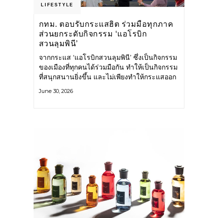
LIFESTYLE
กทม. ตอบรับกระแสฮิต ร่วมมือทุกภาค
ส่วนยกระดับกิจกรรม ‘แอโรบิก
สวนลุมพินี’
จากกระแส ‘แอโรบิกสวนลุมพินี’ ซึ่งเป็นกิจกรรม
ของเมืองที่ทุกคนได้ร่วมมือกัน ทำให้เป็นกิจกรรม
ที่สนุกสนานยิ่งขึ้น และไม่เพียงทำให้กระแสออก
กำลังกายในกรุงเทพฯ คึกคักขึ้นเท่านั้น แต่ยัง
June 30, 2026
กระจายไปยังหลายพื้นที่ของประเทศที่อยากออก
กำลังกาย เต้นแอโรบิกสนุกแบบสวนลุมพินี ทั้งนี้
กรุงเทพมหานคร (กทม.) ยังวางแผนขยาย
กิจกรรมนี้ไปสู่สวนสาธารณะต่าง