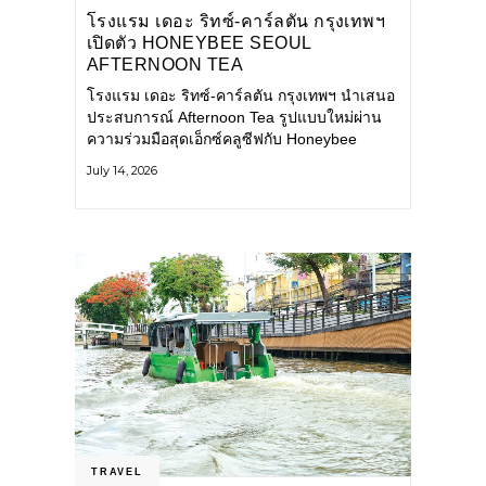
โรงแรม เดอะ ริทซ์-คาร์ลตัน กรุงเทพฯ
เปิดตัว HONEYBEE SEOUL
AFTERNOON TEA
COLLABORATION ณ คาเลโอ
โรงแรม เดอะ ริทซ์-คาร์ลตัน กรุงเทพฯ นำเสนอ
(CALEŌ) ชวนสัมผัสเสน่ห์ของขนม
ประสบการณ์ Afternoon Tea รูปแบบใหม่ผ่าน
หวานร่วมสมัยจากกรุงโซล
ความร่วมมือสุดเอ็กซ์คลูซีฟกับ Honeybee
Seoul คาเฟ่ขนมหวานสไตล์ฝรั่งเศสร่วมสมัยชื่อ
July 14, 2026
ดังจากกรุงโซล นำโดยเชฟอึนจอง
TRAVEL