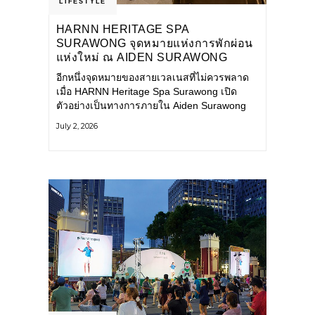
LIFESTYLE
HARNN HERITAGE SPA
SURAWONG จุดหมายแห่งการพักผ่อน
แห่งใหม่ ณ AIDEN SURAWONG
BANGKOK
อีกหนึ่งจุดหมายของสายเวลเนสที่ไม่ควรพลาด
เมื่อ HARNN Heritage Spa Surawong เปิด
ตัวอย่างเป็นทางการภายใน Aiden Surawong
Bangkok พร้อมชวนทุกคนหลีกหนีความวุ่นวาย
July 2, 2026
ของเมืองใหญ่ มาสัมผัสประสบการณ์การพักผ่อน
ที่ผสานศาสตร์การบำบัดแบบไทยเข้ากับความ
ร่วมสมัยอย่างลงตัว สปาแห่งนี้ได้รับแรงบันดาล
ใจจากยุคฟื้นฟูศิลปวัฒนธรรมในสมัยรัชกาลที่