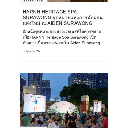
LIFESTYLE
HARNN HERITAGE SPA
SURAWONG จุดหมายแห่งการพักผ่อน
แห่งใหม่ ณ AIDEN SURAWONG
BANGKOK
อีกหนึ่งจุดหมายของสายเวลเนสที่ไม่ควรพลาด
เมื่อ HARNN Heritage Spa Surawong เปิด
ตัวอย่างเป็นทางการภายใน Aiden Surawong
Bangkok พร้อมชวนทุกคนหลีกหนีความวุ่นวาย
July 2, 2026
ของเมืองใหญ่ มาสัมผัสประสบการณ์การพักผ่อน
ที่ผสานศาสตร์การบำบัดแบบไทยเข้ากับความ
ร่วมสมัยอย่างลงตัว สปาแห่งนี้ได้รับแรงบันดาล
ใจจากยุคฟื้นฟูศิลปวัฒนธรรมในสมัยรัชกาลที่