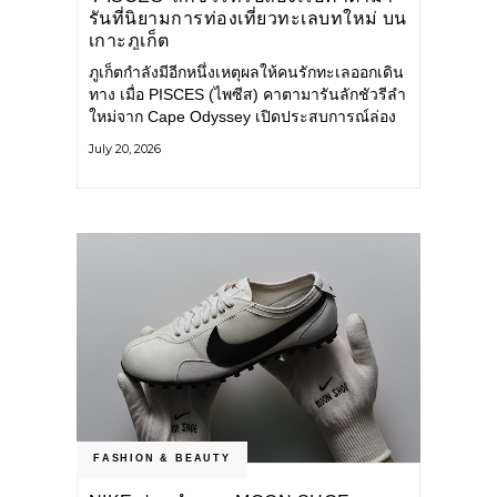
รันที่นิยามการท่องเที่ยวทะเลบทใหม่ บน
เกาะภูเก็ต
ภูเก็ตกำลังมีอีกหนึ่งเหตุผลให้คนรักทะเลออกเดิน
ทาง เมื่อ PISCES (ไพซีส) คาตามารันลักชัวรีลำ
ใหม่จาก Cape Odyssey เปิดประสบการณ์ล่อง
เรือสู่ทะเลอันดามันและอ่าวพังงาในมุมที่ต่างออก
July 20, 2026
ไป ผสานความสะดวกสบายแบบโรงแรมระดับ
ลักชัวรีเข้ากับเสน่ห์ของธรรมชาติ จนทุกช่วง
เวลาบนเรือกลายเป็นส่วนหนึ่งของการเดินทาง
ทั้งงานบริการ สิ่งอำนวยความสะดวก
FASHION & BEAUTY