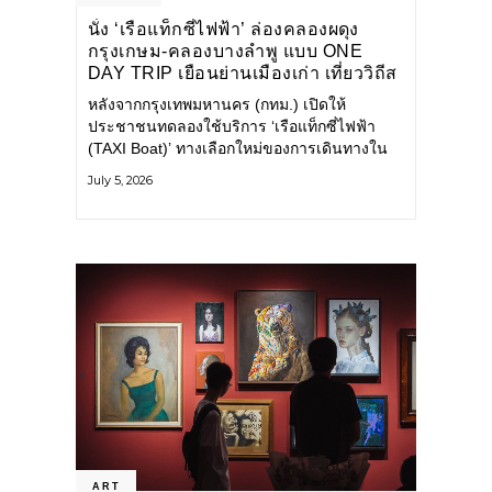
นั่ง ‘เรือแท็กซี่ไฟฟ้า’ ล่องคลองผดุง
กรุงเกษม-คลองบางลำพู แบบ ONE
DAY TRIP เยือนย่านเมืองเก่า เที่ยววิถีส
โลว์ไลฟ์แบบรักษ์โลก
หลังจากกรุงเทพมหานคร (กทม.) เปิดให้
ประชาชนทดลองใช้บริการ ‘เรือแท็กซี่ไฟฟ้า
(TAXI Boat)’ ทางเลือกใหม่ของการเดินทางใน
เมืองที่สะดวก สะอาด และเป็นมิตรกับสิ่ง
July 5, 2026
แวดล้อม ผ่านแอปพลิเคชัน MuvMi (มูฟมี)
ART