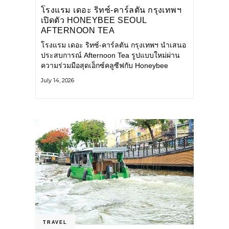
โรงแรม เดอะ ริทซ์-คาร์ลตัน กรุงเทพฯ
เปิดตัว HONEYBEE SEOUL
AFTERNOON TEA
COLLABORATION ณ คาเลโอ
โรงแรม เดอะ ริทซ์-คาร์ลตัน กรุงเทพฯ นำเสนอ
(CALEŌ) ชวนสัมผัสเสน่ห์ของขนม
ประสบการณ์ Afternoon Tea รูปแบบใหม่ผ่าน
หวานร่วมสมัยจากกรุงโซล
ความร่วมมือสุดเอ็กซ์คลูซีฟกับ Honeybee
Seoul คาเฟ่ขนมหวานสไตล์ฝรั่งเศสร่วมสมัยชื่อ
July 14, 2026
ดังจากกรุงโซล นำโดยเชฟอึนจอง
TRAVEL