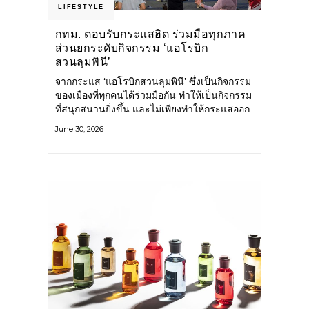
LIFESTYLE
กทม. ตอบรับกระแสฮิต ร่วมมือทุกภาค
ส่วนยกระดับกิจกรรม ‘แอโรบิก
สวนลุมพินี’
จากกระแส ‘แอโรบิกสวนลุมพินี’ ซึ่งเป็นกิจกรรม
ของเมืองที่ทุกคนได้ร่วมมือกัน ทำให้เป็นกิจกรรม
ที่สนุกสนานยิ่งขึ้น และไม่เพียงทำให้กระแสออก
กำลังกายในกรุงเทพฯ คึกคักขึ้นเท่านั้น แต่ยัง
June 30, 2026
กระจายไปยังหลายพื้นที่ของประเทศที่อยากออก
กำลังกาย เต้นแอโรบิกสนุกแบบสวนลุมพินี ทั้งนี้
กรุงเทพมหานคร (กทม.) ยังวางแผนขยาย
กิจกรรมนี้ไปสู่สวนสาธารณะต่าง