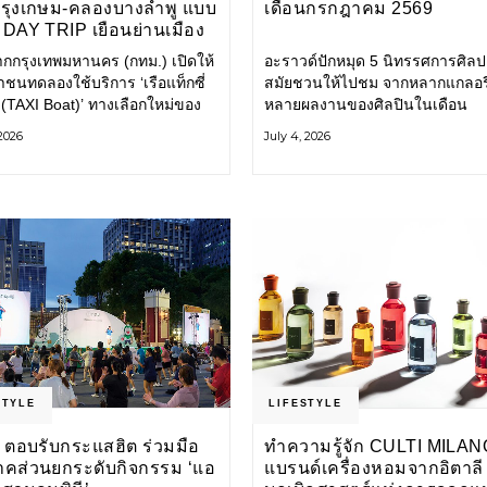
กรุงเกษม-คลองบางลำพู แบบ
เดือนกรกฎาคม 2569
DAY TRIP เยือนย่านเมือง
เที่ยววิถีสโลว์ไลฟ์แบบรักษ์
ากกรุงเทพมหานคร (กทม.) เปิดให้
อะราวด์ปักหมุด 5 นิทรรศการศิลป
ลก
ชนทดลองใช้บริการ ‘เรือแท็กซี่
สมัยชวนให้ไปชม จากหลากแกลอรี
 (TAXI Boat)’ ทางเลือกใหม่ของ
หลายผลงานของศิลปินในเดือน
ินทางในเมืองที่สะดวก สะอาด
กรกฎาคมนี้ ANONYMOUS จัดแ
 2026
July 4, 2026
นมิตรกับสิ่งแวดล้อม ผ่าน
วันนี้ – 16 สิงหาคม 2569 นิทรร
ิเคชัน MuvMi (มูฟมี)
กลุ่ม Anonymous โดยมี นิ่ม
STYLE
LIFESTYLE
 ตอบรับกระแสฮิต ร่วมมือ
ทำความรู้จัก CULTI MILAN
าคส่วนยกระดับกิจกรรม ‘แอ
แบรนด์เครื่องหอมจากอิตาลี ผ