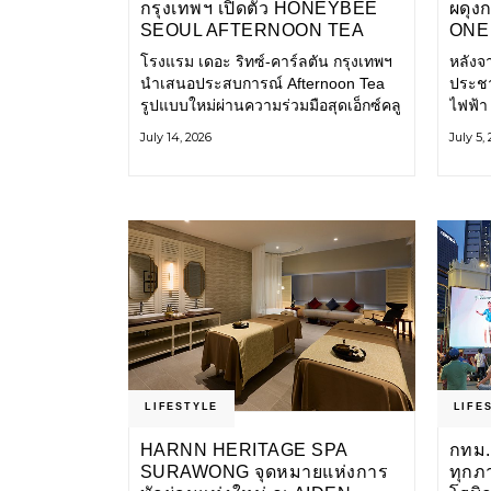
กรุงเทพฯ เปิดตัว HONEYBEE
ผดุง
SEOUL AFTERNOON TEA
ONE 
COLLABORATION ณ คาเลโอ
เก่า 
โรงแรม เดอะ ริทซ์-คาร์ลตัน กรุงเทพฯ
หลังจ
(CALEŌ) ชวนสัมผัสเสน่ห์ของ
โ
นำเสนอประสบการณ์ Afternoon Tea
ประชา
ขนมหวานร่วมสมัยจากกรุงโซล
รูปแบบใหม่ผ่านความร่วมมือสุดเอ็กซ์คลู
ไฟฟ้า
ซีฟกับ Honeybee Seoul คาเฟ่ขนม
การเด
July 14, 2026
July 5,
หวานสไตล์ฝรั่งเศสร่วมสมัยชื่อดังจาก
และเป็
กรุงโซล นำโดยเชฟอึนจอง
แอปพล
LIFESTYLE
LIFE
HARNN HERITAGE SPA
กทม.
SURAWONG จุดหมายแห่งการ
ทุกภ