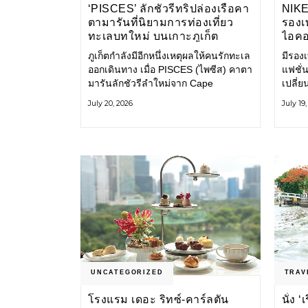
‘PISCES’ ลักชัวรีทริปล่องเรือคา
NIK
ตามารันที่นิยามการท่องเที่ยว
รองเท
ทะเลบทใหม่ บนเกาะภูเก็ต
ไอคอ
ภูเก็ตกำลังมีอีกหนึ่งเหตุผลให้คนรักทะเล
มีรองเท
ออกเดินทาง เมื่อ PISCES (ไพซีส) คาตา
แฟชั่น
มารันลักชัวรีลำใหม่จาก Cape
เปลี่
Odyssey เปิดประสบการณ์ล่องเรือสู่
Shoe ค
July 20, 2026
July 19
ทะเลอันดามันและอ่าวพังงาในมุมที่ต่าง
ไอคอนท
ออกไป ผสานความสะดวกสบายแบบ
ก่อน ก
โรงแรมระดับลักชัวรีเข้ากับเสน่ห์ของ
ราวแห
ธรรมชาติ จนทุกช่วงเวลาบนเรือกลาย
แฟชั่
เป็นส่วนหนึ่งของการเดินทาง ทั้งงาน
Nike
บริการ สิ่งอำนวยความสะดวก
UNCATEGORIZED
TRAV
โรงแรม เดอะ ริทซ์-คาร์ลตัน
นั่ง 