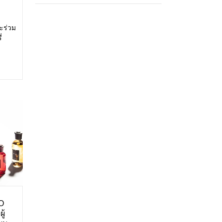
ะร่วม
่
สดง:
ศการ
O
ู้