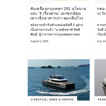
ขับเคลื่อนกรุงเทพฯ 261 นโยบาย
กทม. 
และ ‘4 เรื่องด่วน’ เอกซเรย์ทุน
ระวั
เทา-เช็กอาคารเก่า-คุมกลิ่นโรง
ขยะ-ขีดเส้นสอบทุจริต
หลังจากเข้ารับตำแหน่งสมัยที่ 2 อย่าง
จากปร
เป็นทางการแล้ว "นายชัชชาติ สิทธิ
วันที
พันธุ์" ผู้ว่าราชการกรุงเทพมหานคร
เริ่มเ
แถลง 261 นโยบาย พัฒนาเมืองต่อเนื่อง
กรุงเ
August 2, 2026
July 25
แปลงนโยบายสู่แผนยุทธศาสตร์ จัด
รับมื
ทำตัวชี้วัด
โครงส
LIFESTYLE
,
NEWS & UPDATE
FASH