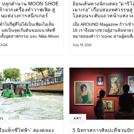
E ปลุกตำนาน MOON SHOE
ย้อนเส้นทางนักแสดง “มาริโอ
้าจากเครื่องทำวาฟเฟิล สู่
เมาเร่อ” เกือบสองทศวรรษสู่
นแห่งวงการสนีกเกอร์
ไอคอนระดับแถวหน้าแห่งว
บันเทิงไทย
้าไม่กี่คู่ที่ไม่ได้เป็นเพียงไอเท็ม
เมื่อ AROUND Magazine ก้าวเข้าสู่
 แต่เป็นจุดเริ่มต้นของแนวคิดที่
16 เราจึงอยากชวนผู้อ่านค้นหาค
ยนทั้งอุตสาหกรรม และ Nike Moon
หมายของคำว่า Iconic ผ่านผู้คนที่
ือหนึ่งในนั้น รองเท้าระดับ
ไปพร้อมกับกาลเวลา และยังคงรัก
, 2026
July 19, 2026
ี่ถือกำเนิดเมื่อกว่าครึ่งศตวรรษ
ตนไว้อย่างมั่นคง หนึ่งในนั้นคือ มา
ำลังกลับมาอีกครั้ง พร้อมพาเรื่อง
เมาเร่อ
่งนวัตกรรมจากอดีตมาสู่โลก
นร่วมสมัย ถ่ายทอดดีเอ็นเอของ
EL
ART
‘เรือแท็กซี่ไฟฟ้า’ ล่องคลอง
5 นิทรรศการศิลปะที่ชวนปัก