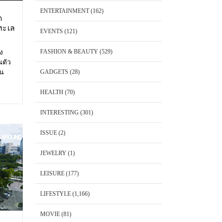
ENTERTAINMENT
(162)
ด
ทะเล
EVENTS
(121)
FASHION & BEAUTY
(529)
อง
นตัว
้น
GADGETS
(28)
 Cape
พันวา
HEALTH
(70)
็ต
INTERESTING
(301)
ISSUE
(2)
JEWELRY
(1)
LEISURE
(177)
LIFESTYLE
(1,166)
MOVIE
(81)