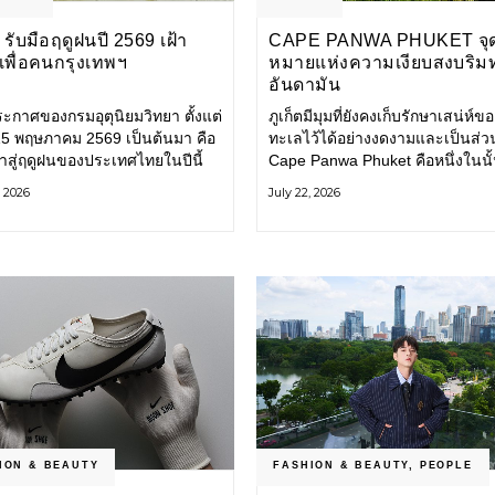
รับมือฤดูฝนปี 2569 เฝ้า
CAPE PANWA PHUKET จุ
งเพื่อคนกรุงเทพฯ
หมายแห่งความเงียบสงบริม
อันดามัน
ะกาศของกรมอุตุนิยมวิทยา ตั้งแต่
ภูเก็ตมีมุมที่ยังคงเก็บรักษาเสน่ห์ข
่ 15 พฤษภาคม 2569 เป็นต้นมา คือ
ทะเลไว้ได้อย่างงดงามและเป็นส่ว
ข้าสู่ฤดูฝนของประเทศไทยในปีนี้
Cape Panwa Phuket คือหนึ่งในนั
ทพมหานคร (กทม.) เตรียมพร้อม
โรงแรมลักชัวรีแห่งแรกของเครือ
, 2026
July 22, 2026
อน้ำท่วม และเดินหน้าพัฒนา
& Kantary Hotels ตั้งอยู่บนแหลม
ร้างพื้นฐาน
ทางตะวันออกเฉียงใต้ของเกาะภูเก
ION & BEAUTY
FASHION & BEAUTY
,
PEOPLE