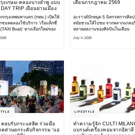
กรุงเกษม-คลองบางลำพู แบบ
เดือนกรกฎาคม 2569
DAY TRIP เยือนย่านเมือง
เที่ยววิถีสโลว์ไลฟ์แบบรักษ์
ากกรุงเทพมหานคร (กทม.) เปิดให้
อะราวด์ปักหมุด 5 นิทรรศการศิลป
ลก
ชนทดลองใช้บริการ ‘เรือแท็กซี่
สมัยชวนให้ไปชม จากหลากแกลอรี
 (TAXI Boat)’ ทางเลือกใหม่ของ
หลายผลงานของศิลปินในเดือน
ินทางในเมืองที่สะดวก สะอาด
กรกฎาคมนี้ ANONYMOUS จัดแ
 2026
July 4, 2026
นมิตรกับสิ่งแวดล้อม ผ่าน
วันนี้ – 16 สิงหาคม 2569 นิทรร
ิเคชัน MuvMi (มูฟมี)
กลุ่ม Anonymous โดยมี นิ่ม
STYLE
LIFESTYLE
 ตอบรับกระแสฮิต ร่วมมือ
ทำความรู้จัก CULTI MILAN
าคส่วนยกระดับกิจกรรม ‘แอ
แบรนด์เครื่องหอมจากอิตาลี ผ