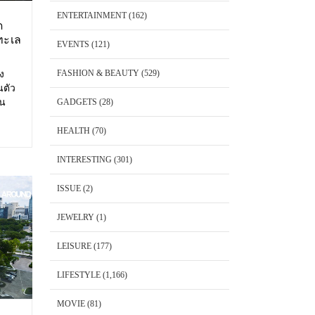
ENTERTAINMENT
(162)
ด
ทะเล
EVENTS
(121)
FASHION & BEAUTY
(529)
อง
นตัว
้น
GADGETS
(28)
 Cape
พันวา
HEALTH
(70)
็ต
INTERESTING
(301)
ISSUE
(2)
JEWELRY
(1)
LEISURE
(177)
LIFESTYLE
(1,166)
MOVIE
(81)