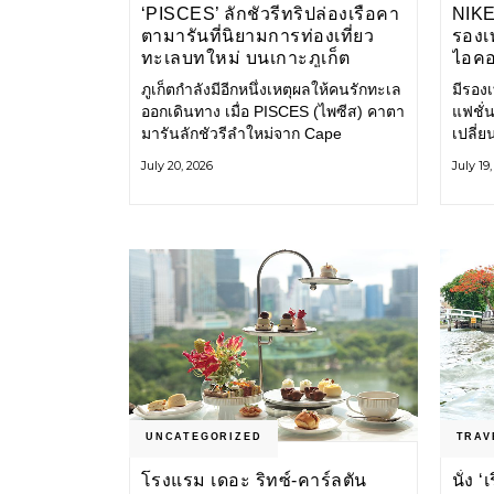
‘PISCES’ ลักชัวรีทริปล่องเรือคา
NIK
ตามารันที่นิยามการท่องเที่ยว
รองเท
ทะเลบทใหม่ บนเกาะภูเก็ต
ไอคอ
ภูเก็ตกำลังมีอีกหนึ่งเหตุผลให้คนรักทะเล
มีรองเท
ออกเดินทาง เมื่อ PISCES (ไพซีส) คาตา
แฟชั่น
มารันลักชัวรีลำใหม่จาก Cape
เปลี่
Odyssey เปิดประสบการณ์ล่องเรือสู่
Shoe ค
July 20, 2026
July 19
ทะเลอันดามันและอ่าวพังงาในมุมที่ต่าง
ไอคอนท
ออกไป ผสานความสะดวกสบายแบบ
ก่อน ก
โรงแรมระดับลักชัวรีเข้ากับเสน่ห์ของ
ราวแห
ธรรมชาติ จนทุกช่วงเวลาบนเรือกลาย
แฟชั่
เป็นส่วนหนึ่งของการเดินทาง ทั้งงาน
Nike
บริการ สิ่งอำนวยความสะดวก
UNCATEGORIZED
TRAV
โรงแรม เดอะ ริทซ์-คาร์ลตัน
นั่ง 