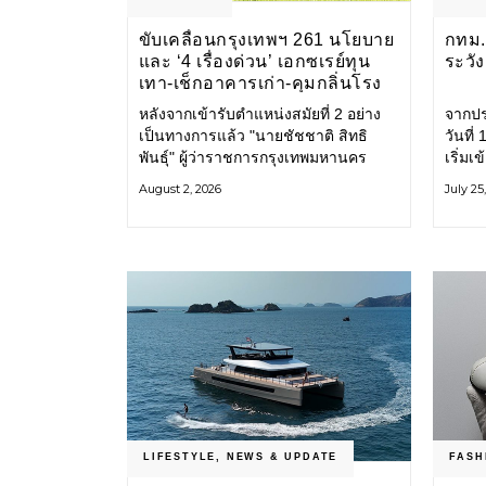
ขับเคลื่อนกรุงเทพฯ 261 นโยบาย
กทม. 
และ ‘4 เรื่องด่วน’ เอกซเรย์ทุน
ระวั
เทา-เช็กอาคารเก่า-คุมกลิ่นโรง
ขยะ-ขีดเส้นสอบทุจริต
หลังจากเข้ารับตำแหน่งสมัยที่ 2 อย่าง
จากปร
เป็นทางการแล้ว "นายชัชชาติ สิทธิ
วันที
พันธุ์" ผู้ว่าราชการกรุงเทพมหานคร
เริ่มเ
แถลง 261 นโยบาย พัฒนาเมืองต่อเนื่อง
กรุงเ
August 2, 2026
July 25
แปลงนโยบายสู่แผนยุทธศาสตร์ จัด
รับมื
ทำตัวชี้วัด
โครงส
LIFESTYLE
,
NEWS & UPDATE
FASH