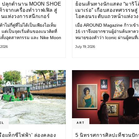
E ปลุกตำนาน MOON SHOE
ย้อนเส้นทางนักแสดง “มาริโอ
้าจากเครื่องทำวาฟเฟิล สู่
เมาเร่อ” เกือบสองทศวรรษสู่
นแห่งวงการสนีกเกอร์
ไอคอนระดับแถวหน้าแห่งว
บันเทิงไทย
้าไม่กี่คู่ที่ไม่ได้เป็นเพียงไอเท็ม
เมื่อ AROUND Magazine ก้าวเข้าสู่
 แต่เป็นจุดเริ่มต้นของแนวคิดที่
16 เราจึงอยากชวนผู้อ่านค้นหาค
ยนทั้งอุตสาหกรรม และ Nike Moon
หมายของคำว่า Iconic ผ่านผู้คนที่
ือหนึ่งในนั้น รองเท้าระดับ
ไปพร้อมกับกาลเวลา และยังคงรัก
, 2026
July 19, 2026
ี่ถือกำเนิดเมื่อกว่าครึ่งศตวรรษ
ตนไว้อย่างมั่นคง หนึ่งในนั้นคือ มา
ำลังกลับมาอีกครั้ง พร้อมพาเรื่อง
เมาเร่อ
่งนวัตกรรมจากอดีตมาสู่โลก
นร่วมสมัย ถ่ายทอดดีเอ็นเอของ
EL
ART
‘เรือแท็กซี่ไฟฟ้า’ ล่องคลอง
5 นิทรรศการศิลปะที่ชวนปัก