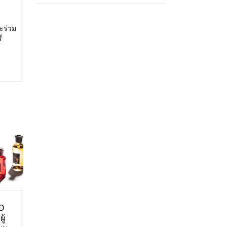
ะร่วม
่
สดง:
ศการ
O
ู้