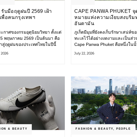
รับมือฤดูฝนปี 2569 เฝ้า
CAPE PANWA PHUKET จุ
งเพื่อคนกรุงเทพฯ
หมายแห่งความเงียบสงบริม
อันดามัน
ะกาศของกรมอุตุนิยมวิทยา ตั้งแต่
ภูเก็ตมีมุมที่ยังคงเก็บรักษาเสน่ห์ข
่ 15 พฤษภาคม 2569 เป็นต้นมา คือ
ทะเลไว้ได้อย่างงดงามและเป็นส่ว
ข้าสู่ฤดูฝนของประเทศไทยในปีนี้
Cape Panwa Phuket คือหนึ่งในนั
ทพมหานคร (กทม.) เตรียมพร้อม
โรงแรมลักชัวรีแห่งแรกของเครือ
, 2026
July 22, 2026
อน้ำท่วม และเดินหน้าพัฒนา
& Kantary Hotels ตั้งอยู่บนแหลม
ร้างพื้นฐาน
ทางตะวันออกเฉียงใต้ของเกาะภูเก
ION & BEAUTY
FASHION & BEAUTY
,
PEOPLE