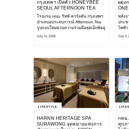
กรุงเทพฯ เปิดตัว HONEYBEE
ผดุง
SEOUL AFTERNOON TEA
ONE 
COLLABORATION ณ คาเลโอ
เก่า 
โรงแรม เดอะ ริทซ์-คาร์ลตัน กรุงเทพฯ
หลังจ
(CALEŌ) ชวนสัมผัสเสน่ห์ของ
โ
นำเสนอประสบการณ์ Afternoon Tea
ประชา
ขนมหวานร่วมสมัยจากกรุงโซล
รูปแบบใหม่ผ่านความร่วมมือสุดเอ็กซ์คลู
ไฟฟ้า
ซีฟกับ Honeybee Seoul คาเฟ่ขนม
การเด
July 14, 2026
July 5,
หวานสไตล์ฝรั่งเศสร่วมสมัยชื่อดังจาก
และเป็
กรุงโซล นำโดยเชฟอึนจอง
แอปพล
LIFESTYLE
LIFE
HARNN HERITAGE SPA
กทม.
SURAWONG จุดหมายแห่งการ
ทุกภ