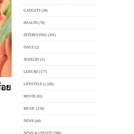
GADGETS
(28)
HEALTH
(70)
INTERESTING
(301)
ISSUE
(2)
JEWELRY
(1)
LEISURE
(177)
LIFESTYLE
(1,166)
้อย
MOVIE
(81)
MUSIC
(118)
NEWS
(44)
NEWS & UPDATE
(590)