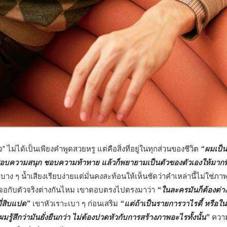
 ไม่ได้เป็นเพียงคำพูดสวยหรู แต่คือสิ่งที่อยู่ในทุกส่วนของชีวิต
“ผมเป็
็ชอบความสนุก ชอบความท้าทาย แล้วก็พยายามเป็นตัวของตัวเองให้มากที
บาง ๆ น้ำเสียงเรียบง่ายแต่มั่นคงสะท้อนให้เห็นชัดว่าคำเหล่านี้ไม่ใช่ภาพท
นจอกับตัวจริงต่างกันไหม เขาตอบตรงไปตรงมาว่า
“ในละครมันก็ต้องต่าง
ยี่สิบแปด”
เขาหัวเราะเบา ๆ ก่อนเสริม
“แต่ถ้าเป็นรายการวาไรตี้ หรือใน
รู้สึกว่ามันยั่งยืนกว่า ไม่ต้องปวดหัวกับการสร้างภาพอะไรทั้งนั้น”
ควา