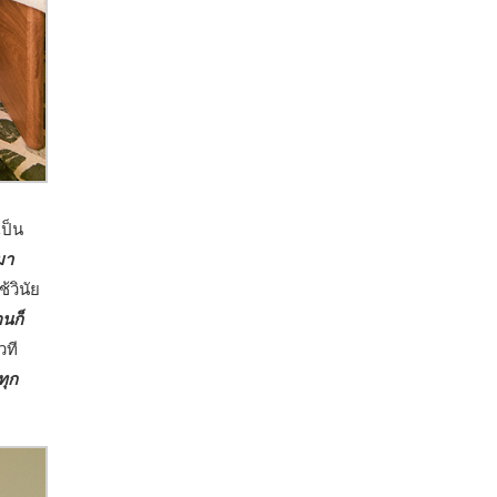
เป็น
มา
้วินัย
อนก็
วที
ทุก