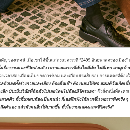
าสำคัญของเทศน์
เมื่อเขาได้ขึ้นแสดงละครเวที “2499 อันธพาลครองเมือง” 
งเรื่องงานและชีวิตส่วนตัว เพราะละครเวทีมันไม่มีคัท ไม่มีเทก คนดูเข้า
ึงช่วงเวลาสองเดือนเต็มของการซ้อม และเกือบสามสิบรอบการแสดงที่ต้องใช
แลตัวเองทั้งร่างกายและเสียง ต้องตื่นเช้า ต้องนอนให้พอ สมมติวันเกิดเพื่
งอีก มันเป็นวินัย
ที่ติดตัวไปเลยโดยไม่ต้องมีใครบอก”
ซึ่งสิ่งหนึ่งที่ละครเ
าดคิว ทั้งที่บทผมต้องเป็นคนนำ ก็เลยฝึกฟังให้มากขึ้น พอเราฟังจริง ๆ 
ถึงตัวเอง แล้วฟังคนอื่นให้มากขึ้น ทั้งในงานแสดงและชีวิตจริง”