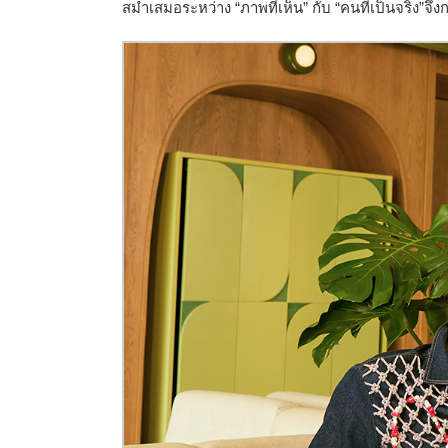
สม่ำเสมอระหว่าง “ภาพที่เห็น” กับ “คนที่เป็นจริง”
จึง