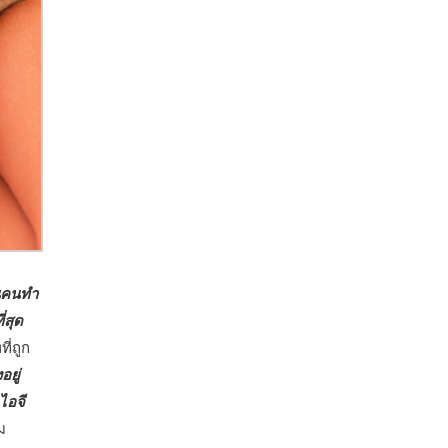
นคนทำ
่สุด
ี่ถูก
อยู่
ไอจี
ม