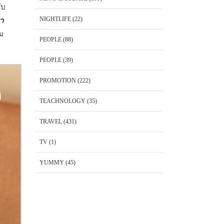
ับ
NIGHTLIFE
(22)
รา
าม
PEOPLE
(88)
PEOPLE
(39)
PROMOTION
(222)
TEACHNOLOGY
(35)
TRAVEL
(431)
TV
(1)
YUMMY
(45)