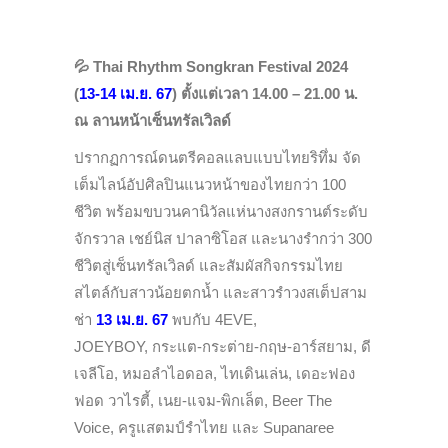
💦
Thai Rhythm Songkran Festival 2024
(
13-14 เม.ย. 67
)
ตั้งแต่เวลา 14.00 – 21.00 น.
ณ ลานหน้าเซ็นทรัลเวิลด์
ปรากฏการณ์ดนตรีคอลแลบแบบไทยริทึ่ม จัด
เต็มไลน์อัปศิลปินแนวหน้าของไทยกว่า 100
ชีวิต พร้อมขบวนคานิวัลแห่นางสงกรานต์ระดับ
จักรวาล เชย์นิส ปาลาซิโอส และนางรำกว่า 300
ชีวิตสู่เซ็นทรัลเวิลด์ และสัมผัสกิจกรรมไทย
สไตล์กับสาวน้อยตกน้ำ และสาวรำวงสเต็ปสาม
ช่า
13 เม.ย. 67
พบกับ 4EVE,
JOEYBOY, กระแต-กระต่าย-กฤษ-อาร์สยาม, ดี
เจลีโอ, หมอลำไอดอล, ไทเดินเล่น, เดอะฟอง
ฟอด วาไรตี้, เนย-แจม-พิกเล็ต, Beer The
Voice, ครูแสตมป์รำไทย และ Supanaree