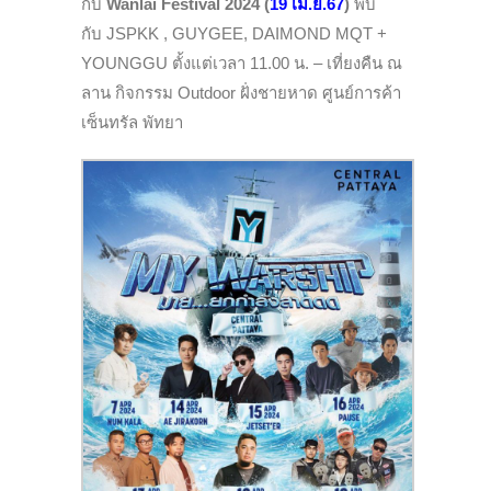
กับ
Wanlai Festival 2024 (
19 เม.ย.67
)
พบ
กับ JSPKK , GUYGEE, DAIMOND MQT +
YOUNGGU
ตั้งแต่เวลา 11.00 น. – เที่ยงคืน ณ
ลาน กิจกรรม Outdoor ฝั่งชายหาด ศูนย์การค้า
เซ็นทรัล พัทยา