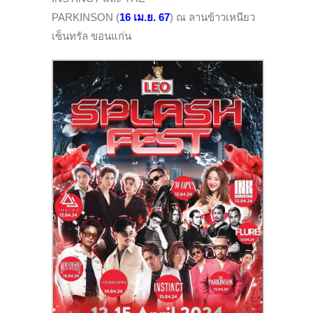
PARKINSON (
16 เม.ย. 67
) ณ ลานข้าวเหนียว
เซ็นทรัล ขอนแก่น