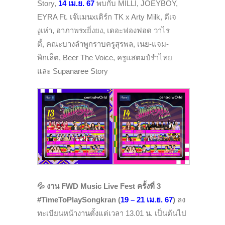
Story,
14 เม.ย. 67
พบกับ MILLI, JOEYBOY,
EYRA Ft. เจ๊แมนxเติร์ก TK x Arty Milk, ดีเจ
งูเห่า, อาภาพรxยิ่งยง, เดอะฟองฟอด วาไร
ตี้, คณะบางลำพูกราบครูสุรพล, เนย-แจม-
พิกเล็ต, Beer The Voice, ครูแสตมป์รำไทย
และ Supanaree Story
💦
งาน FWD Music Live Fest ครั้งที่ 3
#TimeToPlaySongkran (
19 – 21 เม.ย. 67
)
ลง
ทะเบียนหน้างานตั้งแต่เวลา 13.01 น. เป็นต้นไป