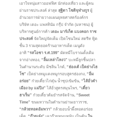
เอาใจหนุ่มสาวออฟฟิศ นักท่องเที่ยว และผู้คน
ย่านราชประสงค์ ล่าสุด
สุฐิตา โชติจุฬางกูร
ผู้
อำนวยการฝ่ายวางแผนยุทธศาสตร์องค์กร
บริษัท เดอะ แพลทินัม กรุ๊ป จำกัด (มหาชน) ผู้
บริหารศูนย์การค้า
เดอะ มาร์เก็ต แบงคอก ราช
ประสงค์
จัดใหญ่จัดเต็ม เปิดโซนใหม่ สตรีท ฟู้ด
ชั้น 3 รวมสุดยอดร้านอาหารเด็ด เมนูดัง
อาทิ
“รสโอชา ร.ศ.199”
ผัดหมี่โบราณดั้งเดิม
จากอ่างทอง,
“ลิ้มเหล่าโหงว”
บะหมี่ลูกชิ้นปลา
ในตำนานระดับ มิชลิน ไกด์,
“ฮ่องเต้ เป็ดย่างไฮ
โซ”
เป็ดย่างหมูแดงหมูกรอบสูตรฮ่องกง,
“อิ่ม
อร่อย”
ก๋วยเตี๋ยวไก่ตุ๋น น้ำซุปเข้มข้น,
“ไส้อั่วคำ
เมือง by แม่ปิง”
ไส้อั่วสูตรสมุนไพร,
“เตี๋ยว
ฮาเร็ม”
ก๋วยเตี๋ยวต้มยำรสจัดจ้าน,
“Sweet
Time”
ขนมหวานในตำนานย่านเยาวราช,
“กล้วยทอดอัมพวา”
กล้วยอบน้ำผึ้งทอดอร่อย
เด็ด,
“ก๊วยเจ๋ง”
เฉาก๊วยหนุบหนับ เป็นต้น
ใน