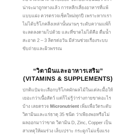
น่าจะมาถูกทางแล้ว การหลีกเลี่ยงอาหารที่แพ้
แบบแฝง ควรตรวจเช็คใหม่ทุกปี เพราะหากเรา
ไม่ได้บริโภคสิ่งเหล่านั้นนานๆ ระดับความแพ้ก็
จะลดลงตามไปด้วย และที่ขาดไม่ได้คือ ดื่มน้ำ
สะอาด 2 – 3 ลิตรต่อวัน มีส่วนช่วยเรื่องระบบ
ขับถ่ายและผิวพรรณ
“วิตามินและอาหารเสริม”
(VITAMINS & SUPPLEMENTS)
ปกติแป๋มจะเลือกบริโภคผักผลไม้ในแต่ละมื้อให้
เยอะกว่าเนื้อสัตว์ แต่ก็ไม่รู้ว่าร่างกายขาดอะไร
บ้าง เลยตรวจ
Micronutrient
เพิ่มเพื่อวัดระดับ
วิตามินและแร่ธาตุ 35 ชนิด ว่าเพียงพอหรือไม่
ผลออกมาว่าขาด วิตามิน D, Zinc, Copper เป็น
สาเหตุให้ผมร่วง เล็บเปราะ กระดูกไม่แข็งแรง