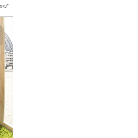
้นพบ”