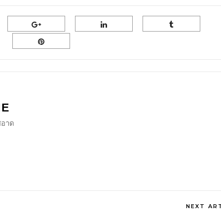
NE
ีสอาด
NEXT AR