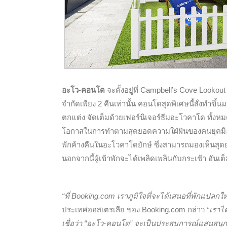
อะโว-คอนโด
จะตั้งอยู่ที่ Campbell’s Cove Lookou
จำกัดเพียง 2 คืนเท่านั้น คอนโดสุดพิเศษนี้สั่งทำ
ตกแต่ง จัดเต็มด้วยเฟอร์นิเจอร์ธีมอะโวคาโด ทั้งหม
โอกาสในการทำตามสุดยอดความใฝ่ฝันของคนยุคมิลเลนเ
พักค้างคืนในอะโวคาโดยักษ์ ซึ่งสามารถมองเห็นสุดยอ
นอกจากนี้ผู้เข้าพักจะได้เพลิดเพลินกับกระเช้า อัน
“ที่ Booking.com เราภูมิใจที่จะได้เสนอที่พักแปลกใ
ประเทศออสเตรเลีย ของ Booking.com กล่าว
“เราได
เชื่อว่า “อะโว-คอนโด” จะเป็นประสบการณ์แสนสนุกไ