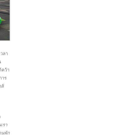
เวลา
น
้คว้า
บการ
ส์
ำ
นเรา
านพัก