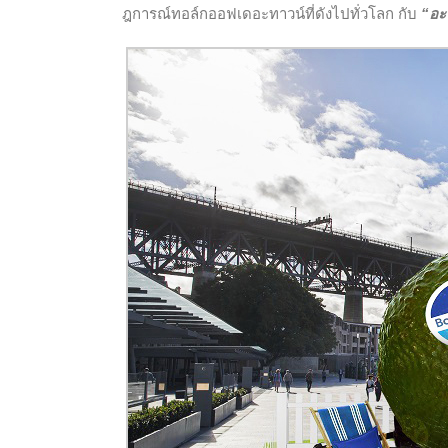
ฎการณ์ทอล์กออฟเดอะทาวน์ที่ดังไปทั่วโลก กับ
“อะ