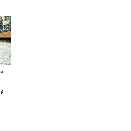
อง
ฟ์