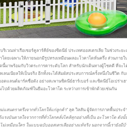
t บริเวณท่าเรือเซอร์คูลาร์คีย์ของซิดนีย์ ประเทศออสเตรเลีย ในช่วงระยะ
ขึ้นมาโดยเฉพาะให้ภายนอกมีรูปทรงเหมือนผลอะโวคาโดหั่นครึ่ง ส่วนภายใ
ดนี้มาพร้อมกับวิวตระการตาระดับโลก สำหรับนักเดินทางผู้โชคดี ที่จะได
นียลให้เป็นจริง อีกทั้งจะได้สัมผัสประสบการณ์ครั้งหนึ่งในชีวิต กั
ดแลนด์มาร์คชื่อดัง อย่างสะพานซิดนีย์ฮาร์เบอร์ และซิดนีย์โอเปร่าเฮา
เต็มไปด้วยผลิตภัณฑ์ในธีมอะโวคาโด ระหว่างการเข้าพักด้วยเช่นกัน
หม่แสนตราตรึงจากทั่วโลกให้แก่ลูกค้า”
ลุค วิลสัน ผู้จัดการภาคพื้นประจ
้แรงบันดาลใจจากการที่ทั่วโลกคลั่งไคล้ทุกอย่างที่เป็น อะโวคาโด ดังนั้
ม่เหมือนใคร ในแบบฉบับออสเตรเลียอย่างแท้จริง นอกจากนี้เรายังมีบ้