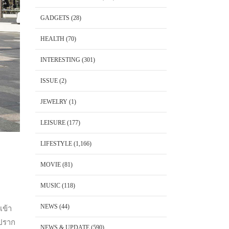
GADGETS
(28)
HEALTH
(70)
INTERESTING
(301)
ISSUE
(2)
JEWELRY
(1)
LEISURE
(177)
LIFESTYLE
(1,166)
MOVIE
(81)
MUSIC
(118)
NEWS
(44)
เข้า
งปราก
NEWS & UPDATE
(590)