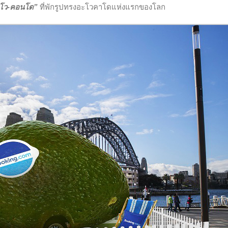
โว-คอนโด”
ที่พักรูปทรงอะโวคาโดแห่งแรกของโลก