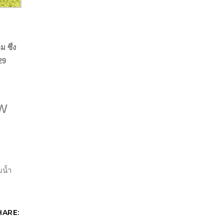
ม ซึ่ง
29
SW
มน้ำ
HARE: