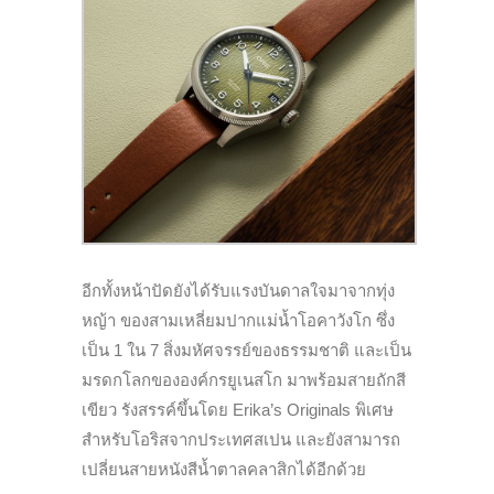
อีกทั้ง
หน้าปัดยังได้รับแรงบันดาลใจมาจากทุ่ง
หญ้า ของสามเหลี่ยมปากแม่น้ำโอคาวังโก ซึ่ง
เป็น 1 ใน 7 สิ่งมหัศจรรย์ของธรรมชาติ และเป็น
มรดกโลกขององค์กรยูเนสโก มาพร้อมสายถักสี
เขียว รังสรรค์ขึ้นโดย Erika’s Originals พิเศษ
สำหรับโอริสจากประเทศสเปน และยังสามารถ
เปลี่ยนสายหนังสีน้ำตาลคลาสิกได้อีกด้วย