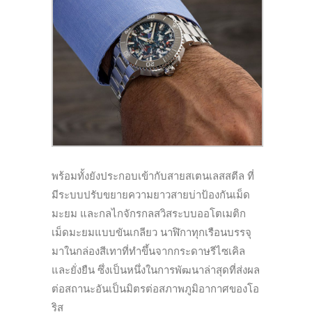
พร้อมทั้งยังประกอบเข้ากับสายสเตนเลสสตีล ที่
มีระบบปรับขยายความยาวสายบ่าป้องกันเม็ด
มะยม และกลไกจักรกลสวิสระบบออโตเมติก
เม็ดมะยมแบบขันเกลียว นาฬิกาทุกเรือนบรรจุ
มาในกล่องสีเทาที่ทำขึ้นจากกระดาษรีไซเคิล
และยั่งยืน ซึ่งเป็นหนึ่งในการพัฒนาล่าสุดที่ส่งผล
ต่อสถานะอัน
เป็นมิตรต่อสภาพภูมิอากาศของโอ
ริส