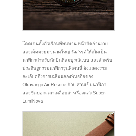
โดดเด่นทั้งตัวเรือนที่ทนทาน
หน้าปัดอ่านง่าย
และเม็ดมะยมขนาดใหญ่ รังสรรค์ให้เกิดเป็น
นาฬิกาสำหรับนักบินที่สมบูรณ์แบบ และสำหรับ
ประดิษฐกรรมนาฬิการุ่นพิเศษนี้ ยังแสดงราย
ละเอียดถึงการเฉลิมฉลองพันธกิจของ
Okavango Air Rescue ด้วย ส่วนเข็มนาฬิกา
และขีดบอกเวลาเคลือบสารเรืองแสง Super-
LumiNova