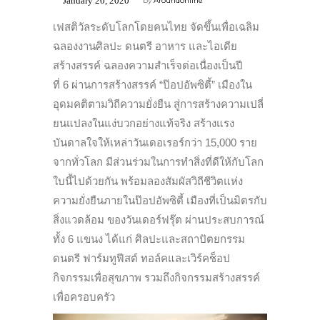
January 20, 2020
by
Aroundonline
เฟสติวัลระดับโลกโดยคนไทย จัดขึ้นเพื่อเฉลิม
ฉลองงานศิลปะ ดนตรี อาหาร และไอเดีย
สร้างสรรค์ ฉลองความสำเร็จต่อเนื่องเป็นปี
ที่
6
ผ่านการสร้างสรรค์ “ป๊อปอัพซิตี้” เมืองใน
อุดมคติตามวิถีความยั่
งยืน สู่การสร้างความเปลี่
ยนแปลงในแง่บวกอย่างแท้จริง สร้างแรง
บันดาลใจให้เหล่าวั
นเดอเรอร์กว่า
15,000
ราย
จากทั่วโลก มีส่วนร่วมในการทำสิ่งที่ดีให้
กับโลก
ใบนี้ไปด้วยกัน พร้อมลองสัมผัสวิถีชีวิตแห่
ง
ความยั่งยืนภายในป๊อปอัพซิตี้ เมืองที่เป็นมิตรกับ
สิ่งแวดล้อม ของวันเดอร์ฟรุ๊ต ผ่านประสบการณ์
ทั้ง 6 แขนง ได้แก่ ศิลปะและสถาปัตยกรรม
ดนตรี ฟาร์มทูฟีสต์ ทอล์คและเวิร์คช็อป
กิจกรรมเพื่อสุขภาพ รวมถึงกิจกรรมสร้างสรรค์
เพื่
อครอบครัว