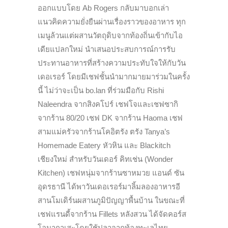
ออกแบบโดย Ab Rogers กลับมาบอกเล่า
แนวคิดความยั่งยืนผ่านเรื่องราวของอาหาร ทุก
เมนูล้วนแต่ผสานวัตถุดิบจากท้องถิ่นเข้ากับไอ
เดียแปลกใหม่ นำเสนอประสบการณ์การรับ
ประทานอาหารที่สร้างความประทับใจให้กับวัน
เดอเรอร์ โดยมีเชฟชั้นนำมากมายมาร่วมในครั้ง
นี้ ไม่ว่าจะเป็น bo.lan ที่ร่วมมือกับ Rishi
Naleendra จากสิงคโปร์ เชฟโจและเชฟซากิ
จากร้าน 80/20 เชฟ DK จากร้าน Haoma เชฟ
สามแม่ครัวจากร้านโคอิตรัง ตรัง Tanya’s
Homemade Eatery หัวหิน และ Blackitch
เชียงใหม่ สำหรับวันเดอร์ คิทเช่น (Wonder
Kitchen) เชฟหนุ่มจากร้านซาหมวย แอนด์ ซัน
อุดรธานี ได้พาวันเดอเรอร์มาลิ้มลองอาหารอี
สานโมเดิร์นผสานภูมิปัญญาพื้นบ้าน ในขณะที่
เชฟแรนดี้จากร้าน Fillets หลังสวน ได้จัดคอร์ส
โอมากาเสะโดยใช้ปลาจากท้องทะเลไทย