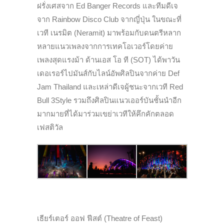
ฝรั่งเศสจาก Ed Banger Records และทีมดีเจ
จาก Rainbow Disco Club จากญี่ปุ่น ในขณะที่
เวที เนรมิต (Neramit) มาพร้อมกับดนตรีหลาก
หลายแนวเพลงจากการเทคโอเวอร์โดยค่าย
เพลงสุดแรงม้า ด้านเอส โอ ที (SOT) ได้พาวัน
เดอเรอร์ไปมันส์กับไลน์อัพศิลปินจากค่าย Def
Jam Thailand และเหล่าดีเจผู้ชนะจากเวที Red
Bull 3Style รวมถึงศิลปินแนวเออร์บันชั้นนำอีก
มากมายที่ได้มาร่วมเขย่าเวทีให้คึกคักตลอด
เฟสติวัล
เธียร์เตอร์ ออฟ ฟีสต์ (Theatre of Feast)