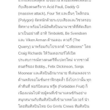
แรกและแสงสุดท้ายของวัน พร้อมเพลิดเพลินไป
กับเสียงดนตรีจาก Acid Pauli, Daddy G
(massive attack), Four Tet และอื่นๆ โพลิกอน
(Polygon) จัดหนักด้วยระบบเสียงและวิชวลรอบ
ทิศทาง พร้อมไลน์อัพศิลปินนานาชาติที่คัดเลือก
มาเป็นอย่างดี อาทิ Timboletti, Be Svendsen
และ Viken Arman ด้านเดอะ ควอรี่ (The
Quarry) มาพร้อมกับโปรเจกต์ “Collisions” โดย
Craig Richards ให้วันเดอเรอร์ได้เปิด
ประสบการณ์ทางดนตรีที่แปลกใหม่ จากซาวด์
ดนตรีของ Bobby., Felix Dickinson, Sonja
Moonear และศิลปินอีกมากมาย ที่เล่นเพลงจาก
ด้านหลังจอโมชั่นกราฟิกสุดล้ำ ยิ่งไปกว่านั้น ทุก
ค่ำคืนที่ ฟอร์บิดเดน ฟรุ๊ต (Forbidden Fruit) ก็
เนืองแน่นไปด้วยผู้คนที่เข้ามาแดนซ์กันอย่าง
สนุกสนานกับทีมศิลปินที่เข้ามาเทคโอเวอร์ นำ
โดยทีมศิลปินไทย Go Grrrls Crews ทีมศิลปิน