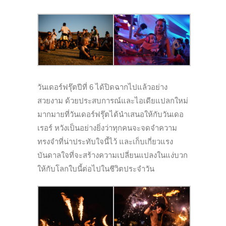
วันเดอร์ฟรุ๊ตปีที่ 6 ได้ปิดฉากไปแล้วอย่าง
สวยงาม ด้วยประสบการณ์และไอเดี
ยแปลกใหม่
มากมายที่วันเดอร์ฟรุ๊
ตได้นำเสนอให้กับวันเดอ
เรอร์ หวังเป็นอย่างยิ่งว่าทุ
กคนจะจดจำความ
ทรงจำที่น่าประทั
บใจนี้ไว้ และเก็บเกี่ยวแรง
บันดาลใจที่
จะสร้างความเปลี่ยนแปลงในแง่
บวก
ให้กับโลกใบนี้ต่อไปในชีวิ
ตประจำวัน