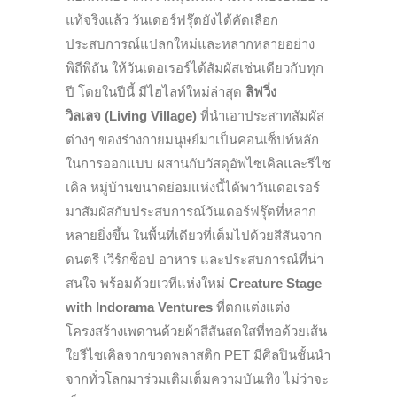
แท้จริงแล้ว วันเดอร์ฟรุ๊ตยังได้คัดเลื
อก
ประสบการณ์แปลกใหม่
และหลากหลายอย่าง
พิถีพิถัน ให้วันเดอเรอร์ได้สัมผัสเช่นเดี
ยวกับทุก
ปี โดยในปีนี้ มีไฮไลท์ใหม่ล่าสุด
ลิฟวิ่ง
วิลเลจ
(Living Village)
ที่นำเอาประสาทสัมผัส
ต่างๆ ของร่างกายมนุษย์มาเป็นคอนเซ็
ปท์หลัก
ในการออกแบบ ผสานกับวัสดุอัพไซเคิลและรี
ไซ
เคิล หมู่บ้านขนาดย่อมแห่งนี้ได้พาวั
นเดอเรอร์
มาสัมผัสกับประสบการณ์
วันเดอร์ฟรุ๊ตที่หลาก
หลายยิ่งขึ้
น ในพื้นที่เดียวที่เต็มไปด้วยสี
สันจาก
ดนตรี เวิร์กช็อป อาหาร และประสบการณ์ที่น่า
สนใจ พร้อมด้วยเวทีแห่งใหม่
Creature Stage
with Indorama Ventures
ที่ตกแต่งแต่ง
โครงสร้างเพดานด้
วยผ้าสีสันสดใสที่ทอด้วยเส้
น
ใยรีไซเคิลจากขวดพลาสติก
PET
มีศิลปินชั้นนำ
จากทั่วโลกมาร่
วมเติมเต็มความบันเทิง ไม่ว่าจะ